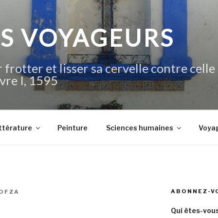
IS VOYAGEURS
 frotter et lisser sa cervelle contre celle
vre I, 1595
ttérature
Peinture
Sciences humaines
Voya
ABONNEZ-V
OFZA
Qui êtes-vous