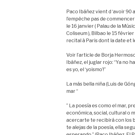
Paco Ibáñez vient d ‘avoir 90 
l’empêche pas de commencer b
le 16 janvier ( Palau de la Músic
Coliseum ), Bilbao le 15 févrie
recital à Paris dont la date et 
Voir l’article de Borja Hermos
Ibáñez, el juglar rojo: “Ya no 
es yo, el ‘yoismo’!”
La más bella niña (Luis de Góng
mar “
” La poesía es como el mar, pre
económica, social, cultural o m
acercarte te recibirá con los br
te alejas de la poesía, ella se
esperando.” (Paco Ibáñez. El 