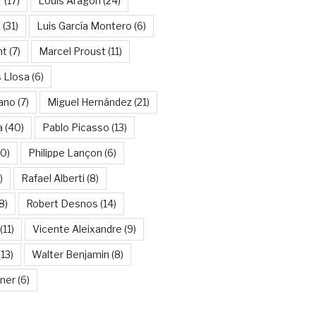
r
(17)
Louis Aragon
(24)
a
(31)
Luis García Montero
(6)
nt
(7)
Marcel Proust
(11)
 Llosa
(6)
ano
(7)
Miguel Hernández
(21)
a
(40)
Pablo Picasso
(13)
10)
Philippe Lançon
(6)
)
Rafael Alberti
(8)
8)
Robert Desnos
(14)
(11)
Vicente Aleixandre
(9)
13)
Walter Benjamin
(8)
kner
(6)