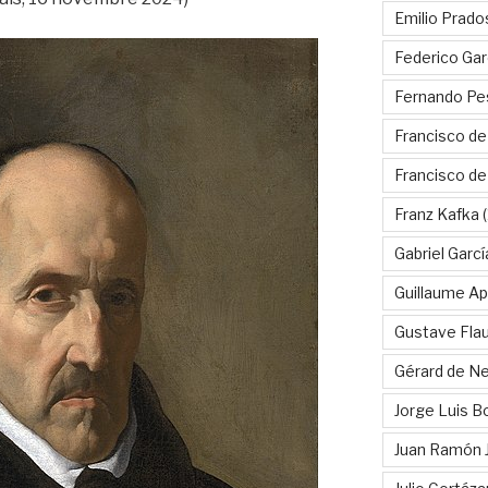
Emilio Prado
Federico Gar
Fernando Pe
Francisco de
Francisco d
Franz Kafka
(
Gabriel Garc
Guillaume Apo
Gustave Fla
Gérard de Ne
Jorge Luis B
Juan Ramón 