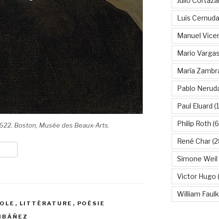
Julio Cortáza
Luis Cernud
Manuel Vice
Mario Vargas
María Zambr
Pablo Nerud
Paul Eluard
(
Philip Roth
(6
1622. Boston, Musée des Beaux-Arts.
René Char
(2
Simone Weil
Victor Hugo
(
William Faul
NOLE
,
LITTÉRATURE
,
POÉSIE
 IBÁÑEZ