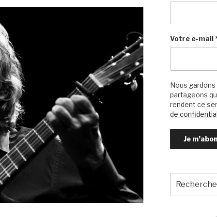
Votre e-mail
Nous gardons 
partageons qu’
rendent ce ser
de confidential
Recherche
pour
: