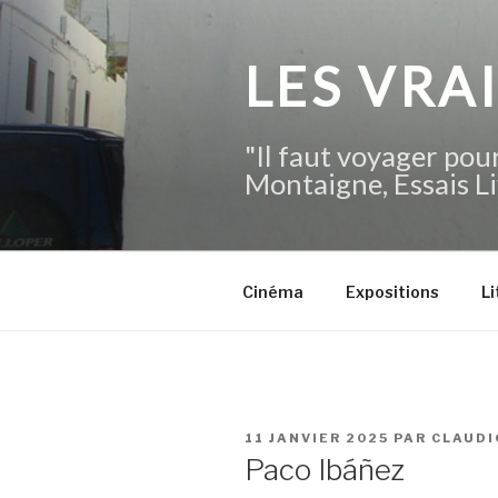
Aller
au
contenu
LES VRA
principal
"Il faut voyager pour
Montaigne, Essais Li
Cinéma
Expositions
Li
PUBLIÉ
11 JANVIER 2025
PAR
CLAUDI
LE
Paco Ibáñez