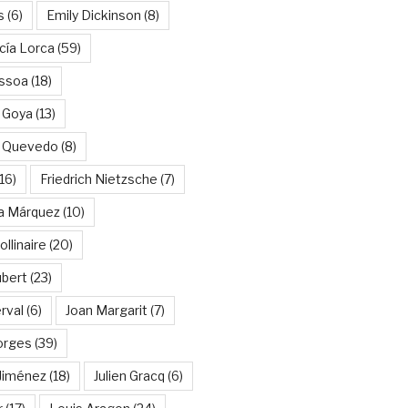
s
(6)
Emily Dickinson
(8)
cía Lorca
(59)
ssoa
(18)
 Goya
(13)
e Quevedo
(8)
16)
Friedrich Nietzsche
(7)
ía Márquez
(10)
llinaire
(20)
ubert
(23)
rval
(6)
Joan Margarit
(7)
orges
(39)
Jiménez
(18)
Julien Gracq
(6)