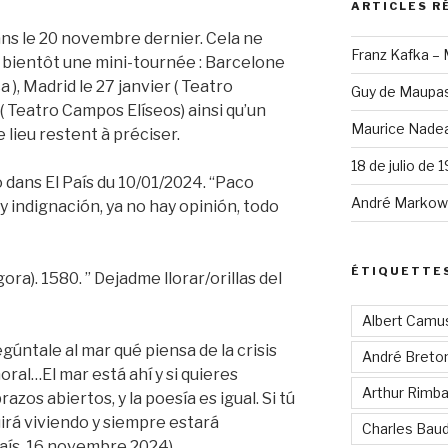
ARTICLES R
ans le 20 novembre dernier. Cela ne
Franz Kafka –
ientôt une mini-tournée : Barcelone
a ), Madrid le 27 janvier ( Teatro
Guy de Maupas
r ( Teatro Campos Elíseos) ainsi qu’un
Maurice Nadea
le lieu restent à préciser.
18 de julio de 
o dans El País du 10/01/2024. “Paco
André Markowi
hay indignación, ya no hay opinión, todo
ÉTIQUETTE
ora). 1580. ” Dejadme llorar/orillas del
Albert Camu
gúntale al mar qué piensa de la crisis
André Breto
oral…El mar está ahí y si quieres
Arthur Rimb
azos abiertos, y la poesía es igual. Si tú
guirá viviendo y siempre estará
Charles Baud
País, 16 novembre 2024)