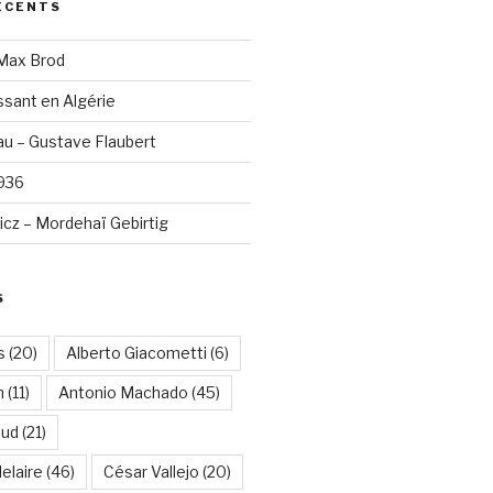
ÉCENTS
 Max Brod
sant en Algérie
u – Gustave Flaubert
1936
cz – Mordehaï Gebirtig
S
s
(20)
Alberto Giacometti
(6)
n
(11)
Antonio Machado
(45)
aud
(21)
elaire
(46)
César Vallejo
(20)