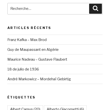
Recherche
Reche
pour
:
ARTICLES RÉCENTS
Franz Kafka – Max Brod
Guy de Maupassant en Algérie
Maurice Nadeau – Gustave Flaubert
18 de julio de 1936
André Markowicz – Mordehaï Gebirtig
ÉTIQUETTES
Albert Camus
(20)
Alberto Giacometti
(6)