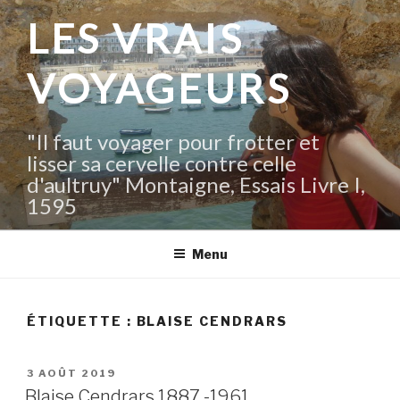
Aller
LES VRAIS
au
contenu
VOYAGEURS
principal
"Il faut voyager pour frotter et
lisser sa cervelle contre celle
d'aultruy" Montaigne, Essais Livre I,
1595
Menu
ÉTIQUETTE :
BLAISE CENDRARS
PUBLIÉ
3 AOÛT 2019
LE
Blaise Cendrars 1887 -1961