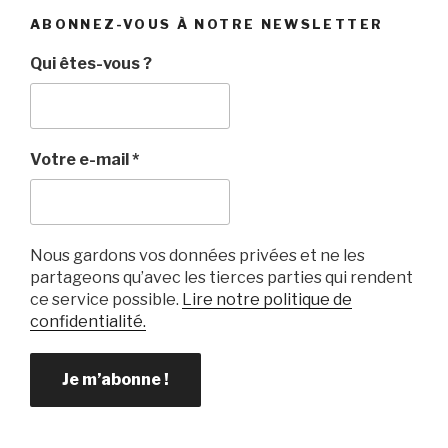
e
er
k
g
ABONNEZ-VOUS À NOTRE NEWSLETTER
b
et
er
Qui êtes-vous ?
o
o
k
Votre e-mail
*
Nous gardons vos données privées et ne les
partageons qu’avec les tierces parties qui rendent
ce service possible.
Lire notre politique de
confidentialité.