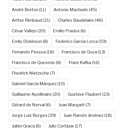
André Breton
(11)
Antonio Machado
(45)
Arthur Rimbaud
(21)
Charles Baudelaire
(46)
César Vallejo
(20)
Emilio Prados
(6)
Emily Dickinson
(8)
Federico García Lorca
(59)
Fernando Pessoa
(18)
Francisco de Goya
(13)
Francisco de Quevedo
(8)
Franz Kafka
(16)
Friedrich Nietzsche
(7)
Gabriel García Márquez
(10)
Guillaume Apollinaire
(20)
Gustave Flaubert
(23)
Gérard de Nerval
(6)
Joan Margarit
(7)
Jorge Luis Borges
(39)
Juan Ramón Jiménez
(18)
Julien Gracq
(6)
Julio Cortázar
(17)