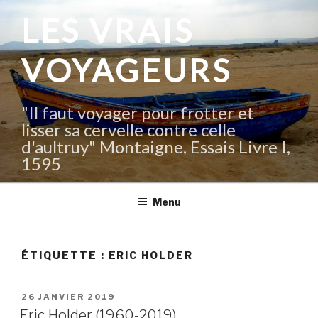
Aller
LES VRAIS
au
contenu
VOYAGEURS
principal
"Il faut voyager pour frotter et
lisser sa cervelle contre celle
d'aultruy" Montaigne, Essais Livre I,
1595
Menu
ÉTIQUETTE :
ERIC HOLDER
PUBLIÉ
26 JANVIER 2019
LE
Eric Holder (1960-2019)