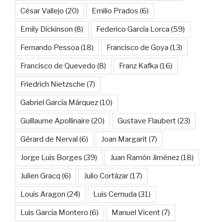
César Vallejo
(20)
Emilio Prados
(6)
Emily Dickinson
(8)
Federico García Lorca
(59)
Fernando Pessoa
(18)
Francisco de Goya
(13)
Francisco de Quevedo
(8)
Franz Kafka
(16)
Friedrich Nietzsche
(7)
Gabriel García Márquez
(10)
Guillaume Apollinaire
(20)
Gustave Flaubert
(23)
Gérard de Nerval
(6)
Joan Margarit
(7)
Jorge Luis Borges
(39)
Juan Ramón Jiménez
(18)
Julien Gracq
(6)
Julio Cortázar
(17)
Louis Aragon
(24)
Luis Cernuda
(31)
Luis García Montero
(6)
Manuel Vicent
(7)