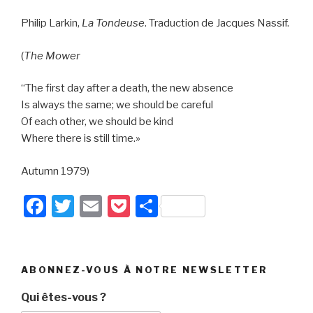
Philip Larkin,
La Tondeuse
. Traduction de Jacques Nassif.
(
The Mower
“The first day after a death, the new absence
Is always the same; we should be careful
Of each other, we should be kind
Where there is still time.»
Autumn 1979)
F
T
E
P
P
a
wi
m
o
ar
c
tt
ail
c
ta
e
er
k
g
ABONNEZ-VOUS À NOTRE NEWSLETTER
b
et
er
Qui êtes-vous ?