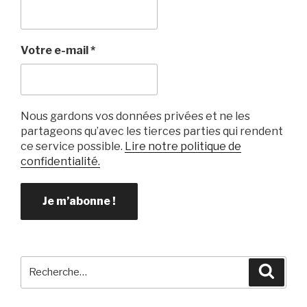
o
o
k
Votre e-mail
*
Nous gardons vos données privées et ne les
partageons qu’avec les tierces parties qui rendent
ce service possible.
Lire notre politique de
confidentialité.
Recherche
Reche
pour
: