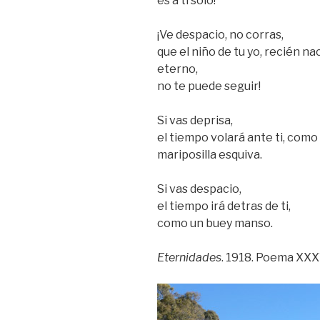
es a ti solo!
¡Ve despacio, no corras,
que el niño de tu yo, recién na
eterno,
no te puede seguir!
Si vas deprisa,
el tiempo volará ante ti, como
mariposilla esquiva.
Si vas despacio,
el tiempo irá detras de ti,
como un buey manso.
Eternidades
. 1918. Poema XXX