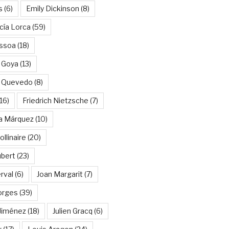
s
(6)
Emily Dickinson
(8)
cía Lorca
(59)
ssoa
(18)
 Goya
(13)
e Quevedo
(8)
16)
Friedrich Nietzsche
(7)
ía Márquez
(10)
llinaire
(20)
ubert
(23)
rval
(6)
Joan Margarit
(7)
orges
(39)
Jiménez
(18)
Julien Gracq
(6)