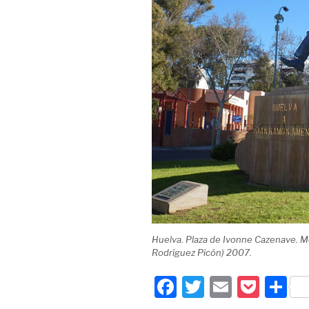
Huelva.
Plaza de Ivonne Cazenave
. 
Rodríguez Picón) 2007.
F
T
E
P
P
a
wi
m
o
ar