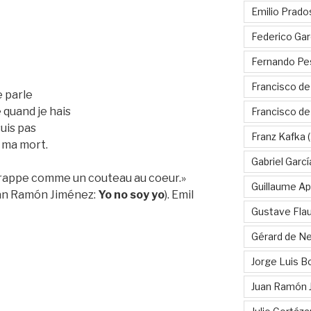
Emilio Prado
Federico Gar
Fernando Pe
Francisco de
e parle
quand je hais
Francisco d
suis pas
Franz Kafka
(
s ma mort.
Gabriel Garc
 frappe comme un couteau au coeur.»
Guillaume Apo
uan Ramón Jiménez:
Yo no soy yo
). Emil
Gustave Fla
Gérard de Ne
Jorge Luis B
Juan Ramón 