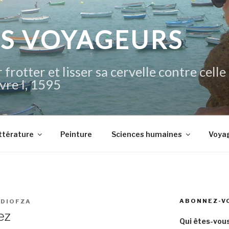
IS VOYAGEURS
 frotter et lisser sa cervelle contre celle
vre I, 1595
ttérature
Peinture
Sciences humaines
Voya
ABONNEZ-V
UDIOFZA
ez
Qui êtes-vous