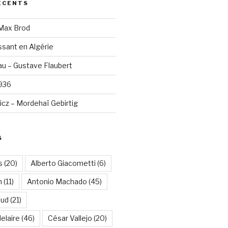
ÉCENTS
 Max Brod
sant en Algérie
u – Gustave Flaubert
1936
cz – Mordehaï Gebirtig
S
s
(20)
Alberto Giacometti
(6)
n
(11)
Antonio Machado
(45)
aud
(21)
elaire
(46)
César Vallejo
(20)