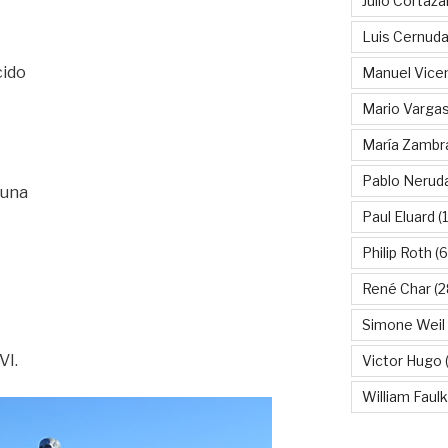
Julio Cortáza
Luis Cernud
cido
Manuel Vice
Mario Vargas
María Zambr
Pablo Nerud
 una
Paul Eluard
(
Philip Roth
(6
René Char
(2
Simone Weil
VI.
Victor Hugo
(
William Faul