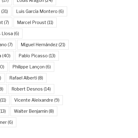
r
(17)
Louis Aragon
(24)
a
(31)
Luis García Montero
(6)
nt
(7)
Marcel Proust
(11)
 Llosa
(6)
ano
(7)
Miguel Hernández
(21)
a
(40)
Pablo Picasso
(13)
10)
Philippe Lançon
(6)
)
Rafael Alberti
(8)
8)
Robert Desnos
(14)
(11)
Vicente Aleixandre
(9)
13)
Walter Benjamin
(8)
kner
(6)