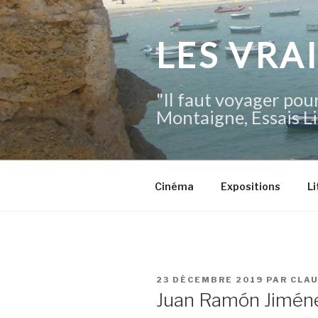
Aller
au
contenu
LES VRA
principal
"Il faut voyager pour
Montaigne, Essais Li
Cinéma
Expositions
Li
PUBLIÉ
23 DÉCEMBRE 2019
PAR
CLA
LE
Juan Ramón Jimén