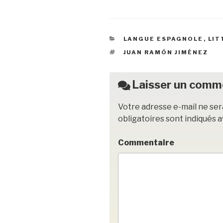
c
tt
ail
c
ta
e
er
k
g
CATÉGORIES
LANGUE ESPAGNOLE
,
LIT
b
et
er
ÉTIQUETTES
JUAN RAMÓN JIMÉNEZ
o
o
Laisser un comm
k
Votre adresse e-mail ne ser
obligatoires sont indiqués 
Commentaire