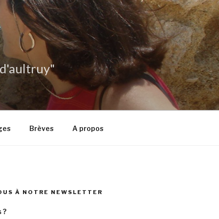
 d'aultruy"
ges
Brèves
A propos
OUS À NOTRE NEWSLETTER
 ?