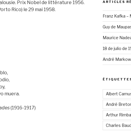
ARTICLES R
lousie. Prix Nobel de littérature 1956.
Porto Rico) le 29 mai 1958.
Franz Kafka –
Guy de Maupas
Maurice Nadea
18 de julio de 
André Markowi
blo,
odio,
ÉTIQUETTE
oy,
yo muera.
Albert Camu
André Breto
dades
(1916-1917)
Arthur Rimb
Charles Baud