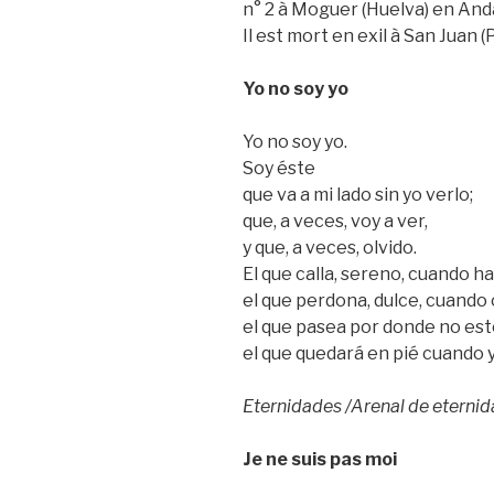
n° 2 à Moguer (Huelva) en Anda
Il est mort en exil à San Juan (
Yo no soy yo
Yo no soy yo.
Soy éste
que va a mi lado sin yo verlo;
que, a veces, voy a ver,
y que, a veces, olvido.
El que calla, sereno, cuando ha
el que perdona, dulce, cuando 
el que pasea por donde no est
el que quedará en pié cuando 
Eternidades /Arenal de eterni
Je ne suis pas moi