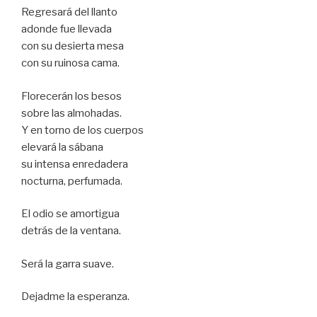
Regresará del llanto
adonde fue llevada
con su desierta mesa
con su ruinosa cama.
Florecerán los besos
sobre las almohadas.
Y en torno de los cuerpos
elevará la sábana
su intensa enredadera
nocturna, perfumada.
El odio se amortigua
detrás de la ventana.
Será la garra suave.
Dejadme la esperanza.