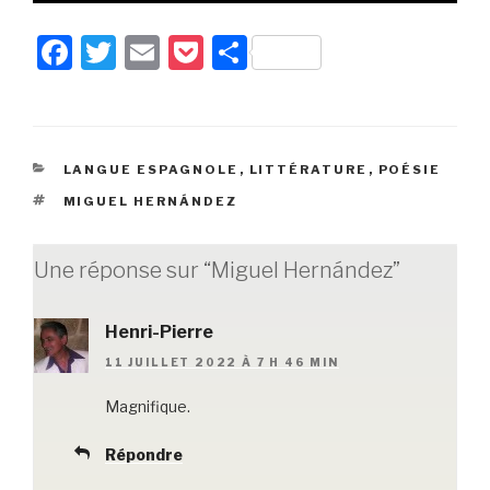
F
T
E
P
P
a
wi
m
o
ar
c
tt
ail
c
ta
e
er
k
g
CATÉGORIES
LANGUE ESPAGNOLE
,
LITTÉRATURE
,
POÉSIE
b
et
er
ÉTIQUETTES
MIGUEL HERNÁNDEZ
o
o
Une réponse sur “Miguel Hernández”
k
Henri-Pierre
11 JUILLET 2022 À 7 H 46 MIN
Magnifique.
Répondre