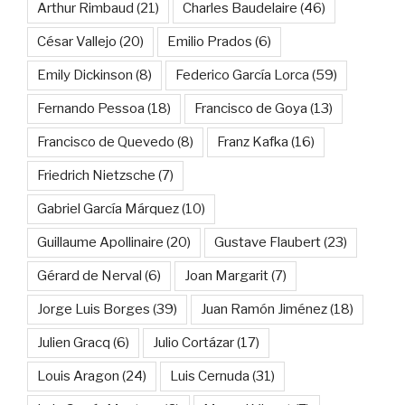
Arthur Rimbaud
(21)
Charles Baudelaire
(46)
César Vallejo
(20)
Emilio Prados
(6)
Emily Dickinson
(8)
Federico García Lorca
(59)
Fernando Pessoa
(18)
Francisco de Goya
(13)
Francisco de Quevedo
(8)
Franz Kafka
(16)
Friedrich Nietzsche
(7)
Gabriel García Márquez
(10)
Guillaume Apollinaire
(20)
Gustave Flaubert
(23)
Gérard de Nerval
(6)
Joan Margarit
(7)
Jorge Luis Borges
(39)
Juan Ramón Jiménez
(18)
Julien Gracq
(6)
Julio Cortázar
(17)
Louis Aragon
(24)
Luis Cernuda
(31)