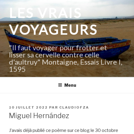
Aller
LES VRAIS
au
contenu
VOYAGEURS
principal
"Il faut voyager pour frotter et
lisser sa cervelle contre celle
d'aultruy" Montaigne, Essais Livre I,
1595
Menu
PUBLIÉ
10 JUILLET 2022
PAR
CLAUDIOFZA
LE
Miguel Hernández
J’avais déjà publié ce poème sur ce blog le 30 octobre