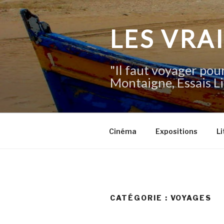
Aller
au
contenu
LES VRA
principal
"Il faut voyager pour
Montaigne, Essais Li
Cinéma
Expositions
Li
CATÉGORIE :
VOYAGES