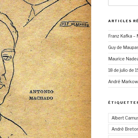
pour
:
ARTICLES R
Franz Kafka –
Guy de Maupas
Maurice Nadea
18 de julio de 
André Markowi
ÉTIQUETTE
Albert Camu
André Breto