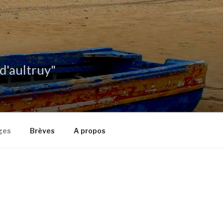
 d'aultruy"
ges
Brèves
A propos