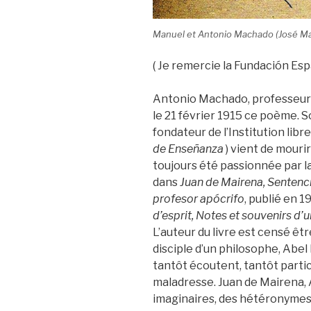
Manuel et Antonio Machado (José Ma
( Je remercie la Fundación E
Antonio Machado, professeur d
le 21 février 1915 ce poème. S
fondateur de l’Institution lib
de Enseñanza
) vient de mourir
toujours été passionnée par 
dans
Juan de Mairena, Sentenci
profesor apócrifo
, publié en 1
d’esprit, Notes et souvenirs d’
L’auteur du livre est censé êt
disciple d’un philosophe, Abel 
tantôt écoutent, tantôt parti
maladresse. Juan de Mairena,
imaginaires, des hétéronymes