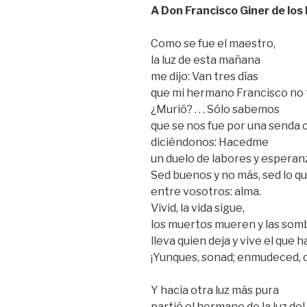
A
Don Francisco Giner de los
Como se fue el maestro,
la luz de esta mañana
me dijo: Van tres días
que mi hermano Francisco no 
¿Murió? . . . Sólo sabemos
que se nos fue por una senda c
diciéndonos: Hacedme
un duelo de labores y esperan
Sed buenos y no más, sed lo qu
entre vosotros: alma.
Vivid, la vida sigue,
los muertos mueren y las som
lleva quien deja y vive el que ha
¡Yunques, sonad; enmudeced,
Y hacia otra luz más pura
partió el hermano de la luz del 