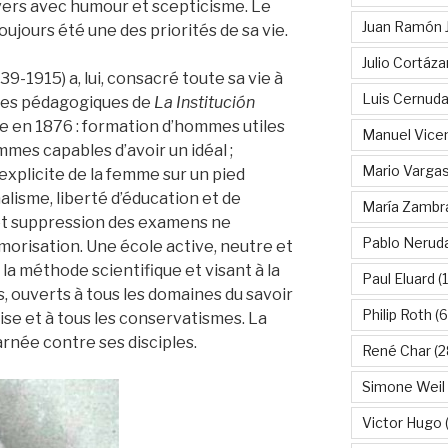
divers avec humour et scepticisme. Le
Juan Ramón 
ujours été une des priorités de sa vie.
Julio Cortáza
39-1915) a, lui, consacré toute sa vie à
Luis Cernud
ipes pédagogiques de
La
Institución
ée en 1876 : formation d’hommes utiles
Manuel Vice
mmes capables d’avoir un idéal ;
Mario Vargas
xplicite de la femme sur un pied
alisme, liberté d’éducation et de
María Zambr
 et suppression des examens ne
Pablo Nerud
morisation. Une école active, neutre et
a méthode scientifique et visant à la
Paul Eluard
(
 ouverts à tous les domaines du savoir
Philip Roth
(6
glise et à tous les conservatismes. La
arnée contre ses disciples.
René Char
(2
Simone Weil
Victor Hugo
(