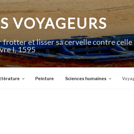
IS VOYAGEURS
 frotter et lisser sa cervelle contre celle
vre I, 1595
ttérature
Peinture
Sciences humaines
Voya