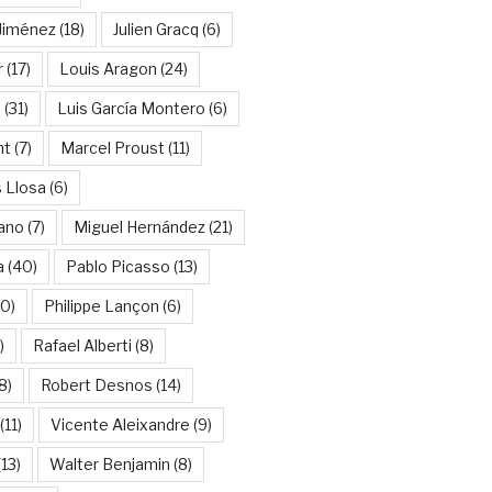
Jiménez
(18)
Julien Gracq
(6)
r
(17)
Louis Aragon
(24)
a
(31)
Luis García Montero
(6)
nt
(7)
Marcel Proust
(11)
 Llosa
(6)
ano
(7)
Miguel Hernández
(21)
a
(40)
Pablo Picasso
(13)
10)
Philippe Lançon
(6)
)
Rafael Alberti
(8)
8)
Robert Desnos
(14)
(11)
Vicente Aleixandre
(9)
13)
Walter Benjamin
(8)