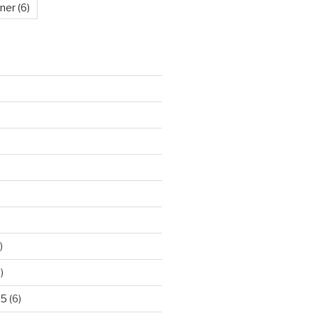
kner
(6)
)
)
25
(6)