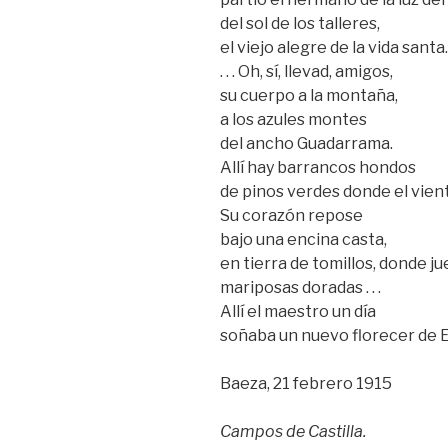
del sol de los talleres,
el viejo alegre de la vida santa.
. . . Oh, sí, llevad, amigos,
su cuerpo a la montaña,
a los azules montes
del ancho Guadarrama.
Allí hay barrancos hondos
de pinos verdes donde el vien
Su corazón repose
bajo una encina casta,
en tierra de tomillos, donde j
mariposas doradas . . .
Allí el maestro un día
soñaba un nuevo florecer de 
Baeza, 21 febrero 1915
Campos de Castilla.