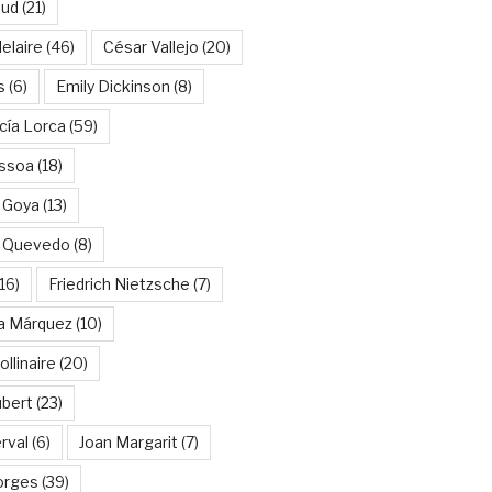
aud
(21)
elaire
(46)
César Vallejo
(20)
s
(6)
Emily Dickinson
(8)
cía Lorca
(59)
ssoa
(18)
 Goya
(13)
e Quevedo
(8)
16)
Friedrich Nietzsche
(7)
ía Márquez
(10)
llinaire
(20)
ubert
(23)
rval
(6)
Joan Margarit
(7)
orges
(39)