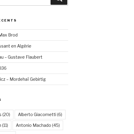
ÉCENTS
 Max Brod
sant en Algérie
u – Gustave Flaubert
1936
cz – Mordehaï Gebirtig
S
s
(20)
Alberto Giacometti
(6)
n
(11)
Antonio Machado
(45)