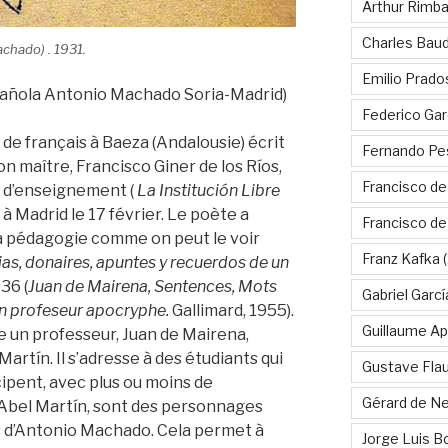
Arthur Rimb
Charles Baud
chado) . 1931.
Emilio Prado
spañola Antonio Machado Soria-Madrid)
Federico Gar
e français à Baeza (Andalousie) écrit
Fernando Pe
on maître, Francisco Giner de los Ríos,
Francisco de
re d’enseignement (
La
Institución Libre
 à Madrid le 17 février. Le poète a
Francisco d
la pédagogie comme on peut le voir
Franz Kafka
(
as, donaires, apuntes y recuerdos de un
936 (
Juan de Mairena, Sentences, Mots
Gabriel Garc
un profeseur apocryphe.
Gallimard, 1955).
Guillaume Apo
re un professeur, Juan de Mairena,
Martín. Il s’adresse à des étudiants qui
Gustave Fla
cipent, avec plus ou moins de
Gérard de Ne
 Abel Martín, sont des personnages
 d’Antonio Machado. Cela permet à
Jorge Luis B