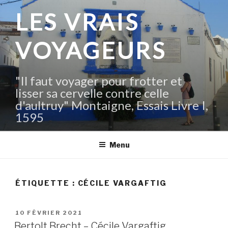
Aller
LES VRAIS
au
contenu
VOYAGEURS
principal
"Il faut voyager pour frotter et
lisser sa cervelle contre celle
d'aultruy" Montaigne, Essais Livre I,
1595
Menu
ÉTIQUETTE :
CÉCILE VARGAFTIG
PUBLIÉ
10 FÉVRIER 2021
LE
Bertolt Brecht – Cécile Vargaftig