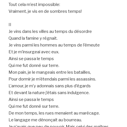
Tout cela m’est impossible:
Vraiment, je vis en de sombres temps!
II
Je vins dans les villes au temps du désordre
Quand la famine y régnait.
Je vins parmi les hommes au temps de l’émeute
Et je m’insurgeai avec eux.
Ainsi se passa le temps
Qui me fut donné sur terre.
Mon pain, je le mangeais entre les batailles,
Pour dormir je m’étendais parmi les assassins.
L’amour, je m’y adonnais sans plus d’égards
Et devant la nature j’étais sans indulgence.
Ainsi se passa le temps
Qui me fut donné sur terre.
De mon temps, les rues menaient au marécage.
Le langage me dénonçait au bourreau.
Je n’avais que peu de pouvoir. Mais celui des maîtres