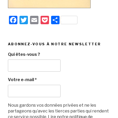
F
T
E
P
P
a
wi
m
o
ar
c
tt
ail
c
ta
e
er
k
g
ABONNEZ-VOUS À NOTRE NEWSLETTER
b
et
er
Qui êtes-vous ?
o
o
k
Votre e-mail
*
Nous gardons vos données privées et ne les
partageons qu’avec les tierces parties qui rendent
ce service possible.
Lire notre politique de