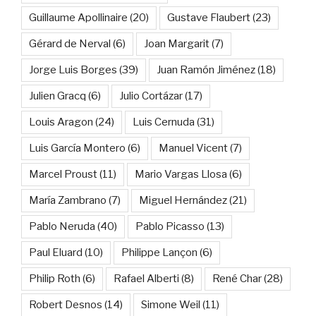
Guillaume Apollinaire
(20)
Gustave Flaubert
(23)
Gérard de Nerval
(6)
Joan Margarit
(7)
Jorge Luis Borges
(39)
Juan Ramón Jiménez
(18)
Julien Gracq
(6)
Julio Cortázar
(17)
Louis Aragon
(24)
Luis Cernuda
(31)
Luis García Montero
(6)
Manuel Vicent
(7)
Marcel Proust
(11)
Mario Vargas Llosa
(6)
María Zambrano
(7)
Miguel Hernández
(21)
Pablo Neruda
(40)
Pablo Picasso
(13)
Paul Eluard
(10)
Philippe Lançon
(6)
Philip Roth
(6)
Rafael Alberti
(8)
René Char
(28)
Robert Desnos
(14)
Simone Weil
(11)