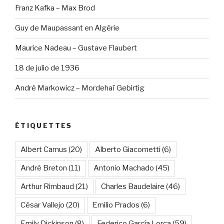
Franz Kafka – Max Brod
Guy de Maupassant en Algérie
Maurice Nadeau – Gustave Flaubert
18 de julio de 1936
André Markowicz – Mordehaï Gebirtig
ÉTIQUETTES
Albert Camus
(20)
Alberto Giacometti
(6)
André Breton
(11)
Antonio Machado
(45)
Arthur Rimbaud
(21)
Charles Baudelaire
(46)
César Vallejo
(20)
Emilio Prados
(6)
Emily Dickinson
(8)
Federico García Lorca
(59)