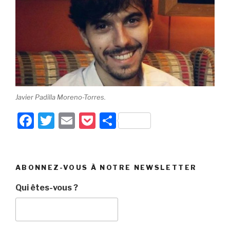
Javier Padilla Moreno-Torres.
F
T
E
P
P
a
wi
m
o
ar
c
tt
ail
c
ta
e
er
k
g
ABONNEZ-VOUS À NOTRE NEWSLETTER
b
et
er
Qui êtes-vous ?
o
o