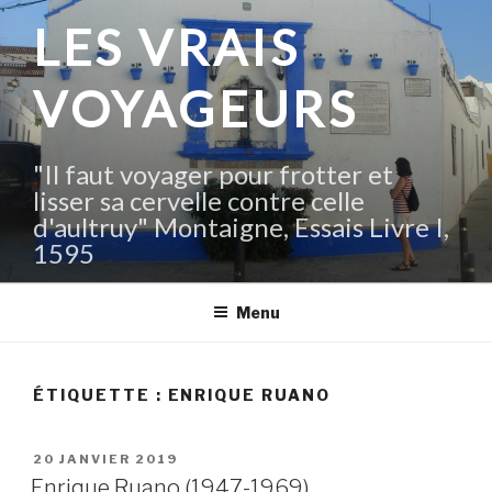
Aller
LES VRAIS
au
contenu
VOYAGEURS
principal
"Il faut voyager pour frotter et
lisser sa cervelle contre celle
d'aultruy" Montaigne, Essais Livre I,
1595
Menu
ÉTIQUETTE :
ENRIQUE RUANO
PUBLIÉ
20 JANVIER 2019
LE
Enrique Ruano (1947-1969)