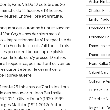
Arthur Rimb
 Conti, Paris VI). Du 12 octobre au 26
imanche de 11 heures à 18 heures.
Charles Baud
 heures. Entrée libre et gratuite.
Emilio Prado
anquent cet automne à Paris : Nicolas
Federico Gar
nt Van Gogh – ses derniers mois à
Fernando Pe
ko – impressionnante rétrospective du
 à la Fondation Louis Vuitton – . Trois
Francisco de
Elles procurent beaucoup de plaisir,
Francisco d
 par la foule qui s’y presse. D’autres
oins fréquentés, permettent de voir ou
Franz Kafka
(
es qui ont été sur le devant de la
Gabriel Garc
de l’après-guerre.
Guillaume Apo
sente 25 tableaux de 7 artistes, tous
Gustave Fla
 des beaux-arts : Jean Bertholle
6-2014), Olivier Debré (1920-1999),
Gérard de Ne
orges Mathieu (1921-2012), Antoni
Jorge Luis B