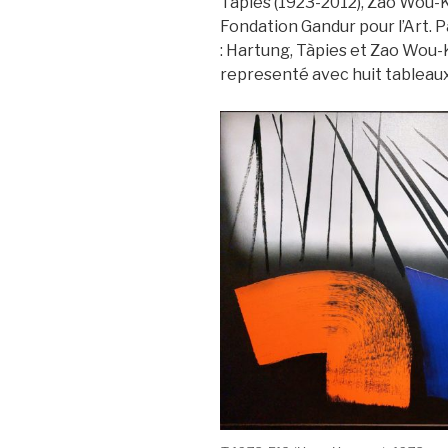
Tàpies (1923-2012), Zao Wou-Ki
Fondation Gandur pour l’Art. 
: Hartung, Tàpies et Zao Wou-
representé avec huit tableaux.