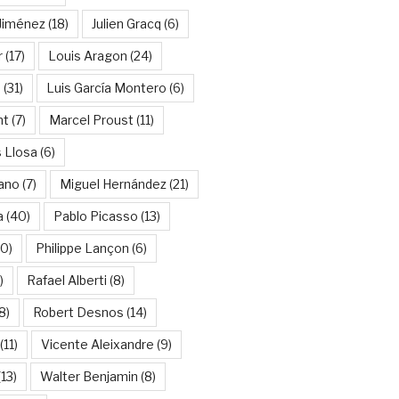
Jiménez
(18)
Julien Gracq
(6)
r
(17)
Louis Aragon
(24)
a
(31)
Luis García Montero
(6)
nt
(7)
Marcel Proust
(11)
 Llosa
(6)
ano
(7)
Miguel Hernández
(21)
a
(40)
Pablo Picasso
(13)
10)
Philippe Lançon
(6)
)
Rafael Alberti
(8)
8)
Robert Desnos
(14)
(11)
Vicente Aleixandre
(9)
13)
Walter Benjamin
(8)