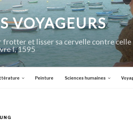
IS VOYAGEURS
 frotter et lisser sa cervelle contre celle
vre I, 1595
ttérature
Peinture
Sciences humaines
Voya
TUNG