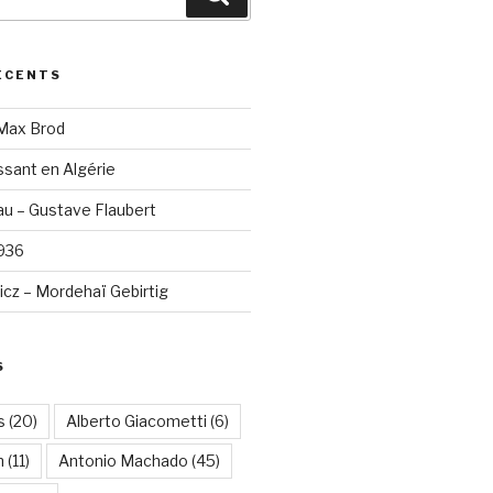
ÉCENTS
 Max Brod
sant en Algérie
u – Gustave Flaubert
1936
cz – Mordehaï Gebirtig
S
s
(20)
Alberto Giacometti
(6)
n
(11)
Antonio Machado
(45)