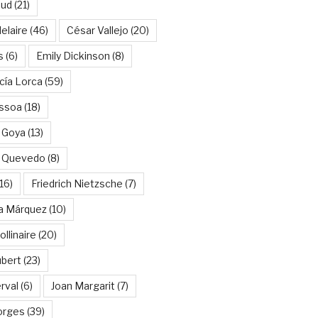
aud
(21)
elaire
(46)
César Vallejo
(20)
s
(6)
Emily Dickinson
(8)
cía Lorca
(59)
ssoa
(18)
 Goya
(13)
e Quevedo
(8)
16)
Friedrich Nietzsche
(7)
ía Márquez
(10)
llinaire
(20)
ubert
(23)
rval
(6)
Joan Margarit
(7)
orges
(39)