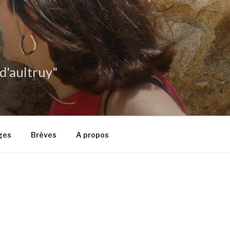
 d'aultruy"
ges
Brèves
A propos