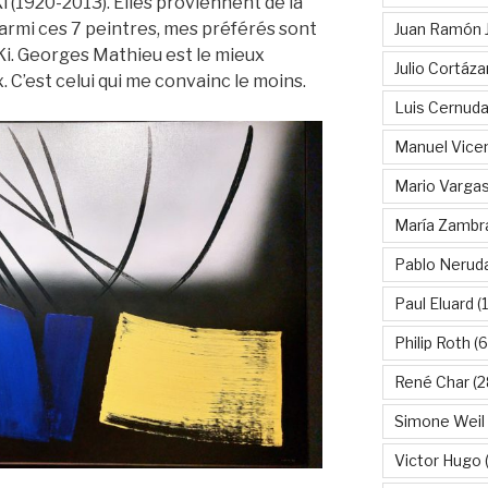
 (1920-2013). Elles proviennent de la
Parmi ces 7 peintres, mes préférés sont
Juan Ramón 
Ki. Georges Mathieu est le mieux
Julio Cortáza
 C’est celui qui me convainc le moins.
Luis Cernud
Manuel Vice
Mario Vargas
María Zambr
Pablo Nerud
Paul Eluard
(
Philip Roth
(6
René Char
(2
Simone Weil
Victor Hugo
(