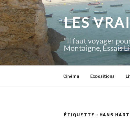
Aller
au
contenu
LES VRA
principal
"Il faut voyager pour
Montaigne, Essais Li
Cinéma
Expositions
Li
ÉTIQUETTE :
HANS HAR