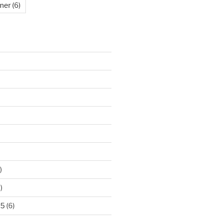
kner
(6)
)
)
25
(6)