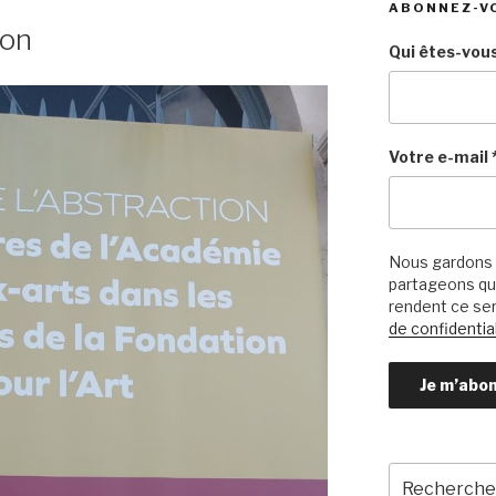
ABONNEZ-V
ion
Qui êtes-vous
Votre e-mail
Nous gardons 
partageons qu’
rendent ce ser
de confidential
Recherche