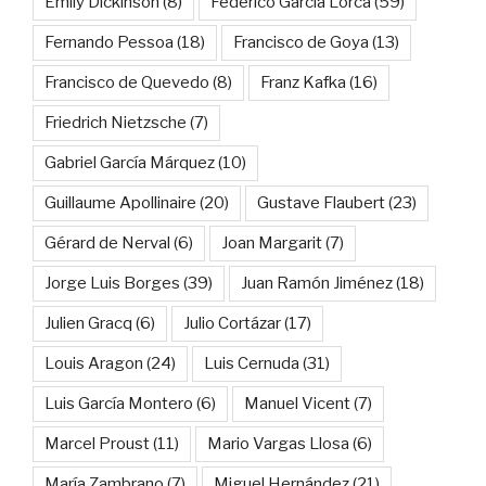
Emily Dickinson
(8)
Federico García Lorca
(59)
Fernando Pessoa
(18)
Francisco de Goya
(13)
Francisco de Quevedo
(8)
Franz Kafka
(16)
Friedrich Nietzsche
(7)
Gabriel García Márquez
(10)
Guillaume Apollinaire
(20)
Gustave Flaubert
(23)
Gérard de Nerval
(6)
Joan Margarit
(7)
Jorge Luis Borges
(39)
Juan Ramón Jiménez
(18)
Julien Gracq
(6)
Julio Cortázar
(17)
Louis Aragon
(24)
Luis Cernuda
(31)
Luis García Montero
(6)
Manuel Vicent
(7)
Marcel Proust
(11)
Mario Vargas Llosa
(6)
María Zambrano
(7)
Miguel Hernández
(21)