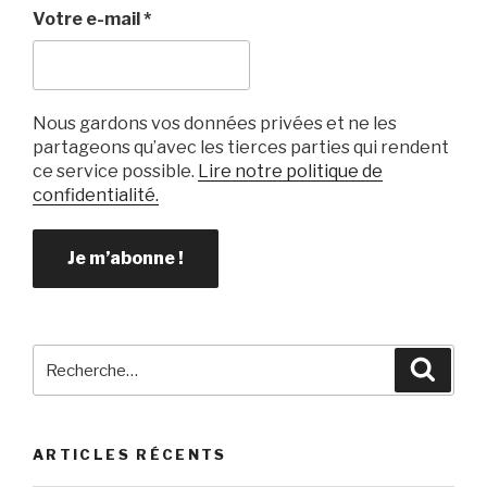
k
Votre e-mail
*
Nous gardons vos données privées et ne les
partageons qu’avec les tierces parties qui rendent
ce service possible.
Lire notre politique de
confidentialité.
Recherche
Reche
pour
:
ARTICLES RÉCENTS