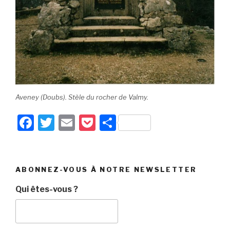
Aveney (Doubs). Stèle du rocher de Valmy.
F
T
E
P
P
a
wi
m
o
ar
c
tt
ail
c
ta
e
er
k
g
ABONNEZ-VOUS À NOTRE NEWSLETTER
b
et
er
Qui êtes-vous ?
o
o