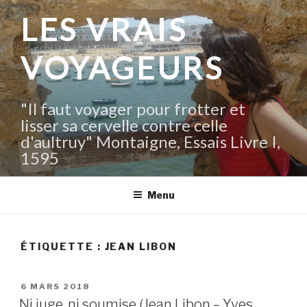
Aller
LES VRAIS
au
contenu
VOYAGEURS
principal
"Il faut voyager pour frotter et
lisser sa cervelle contre celle
d'aultruy" Montaigne, Essais Livre I,
1595
Menu
ÉTIQUETTE :
JEAN LIBON
PUBLIÉ
6 MARS 2018
LE
Ni juge, ni soumise (Jean Libon – Yves