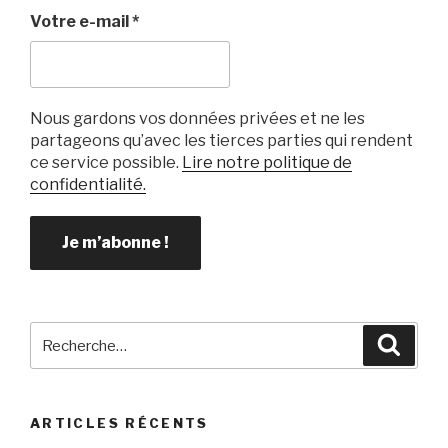
k
Votre e-mail
*
Nous gardons vos données privées et ne les
partageons qu’avec les tierces parties qui rendent
ce service possible.
Lire notre politique de
confidentialité.
Recherche
Reche
pour
:
ARTICLES RÉCENTS