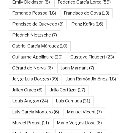
Emily Dickinson
(8)
Federico García Lorca
(59)
Fernando Pessoa
(18)
Francisco de Goya
(13)
Francisco de Quevedo
(8)
Franz Kafka
(16)
Friedrich Nietzsche
(7)
Gabriel García Márquez
(10)
Guillaume Apollinaire
(20)
Gustave Flaubert
(23)
Gérard de Nerval
(6)
Joan Margarit
(7)
Jorge Luis Borges
(39)
Juan Ramón Jiménez
(18)
Julien Gracq
(6)
Julio Cortázar
(17)
Louis Aragon
(24)
Luis Cernuda
(31)
Luis García Montero
(6)
Manuel Vicent
(7)
Marcel Proust
(11)
Mario Vargas Llosa
(6)