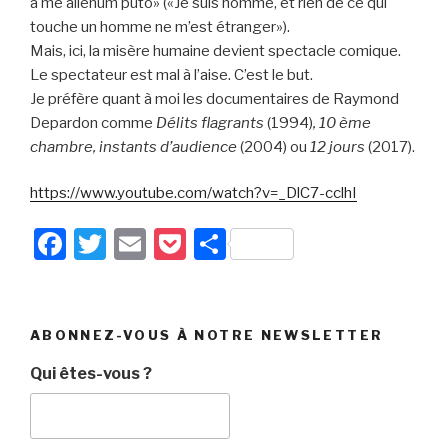
a me alienum puto» («Je suis homme, et rien de ce qui
touche un homme ne m’est étranger»).
Mais, ici, la misère humaine devient spectacle comique.
Le spectateur est mal à l’aise. C’est le but.
Je préfère quant à moi les documentaires de Raymond
Depardon comme
Délits flagrants
(1994)
, 10 ème
chambre, instants d’audience
(2004) ou
12 jours
(2017).
https://www.youtube.com/watch?v=_DlC7-cclhI
F
T
E
P
P
a
wi
m
o
ar
c
tt
ail
c
ta
e
er
k
g
ABONNEZ-VOUS À NOTRE NEWSLETTER
b
et
er
Qui êtes-vous ?
o
o