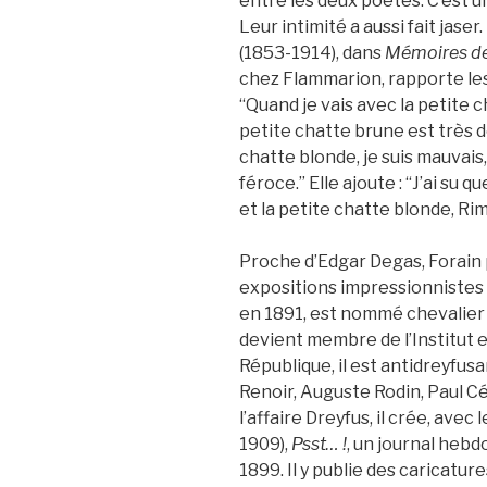
entre les deux poètes. C’est
Leur intimité a aussi fait jas
(1853-1914), dans
Mémoires
d
chez Flammarion, rapporte les
“Quand je vais avec la petite c
petite chatte brune est très do
chatte blonde, je suis mauvais
féroce.” Elle ajoute : “J’ai su q
et la petite chatte blonde, Ri
Proche d’Edgar Degas, Forain p
expositions impressionnistes (
en 1891, est nommé chevalier 
devient membre de l’Institut 
République, il est antidreyf
Renoir, Auguste Rodin, Paul Cé
l’affaire Dreyfus, il crée, ave
1909),
Psst… !
, un journal hebd
1899. Il y publie des caricatur