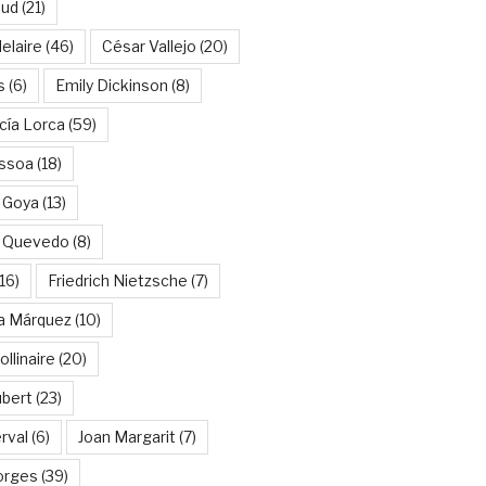
aud
(21)
elaire
(46)
César Vallejo
(20)
s
(6)
Emily Dickinson
(8)
cía Lorca
(59)
ssoa
(18)
 Goya
(13)
e Quevedo
(8)
16)
Friedrich Nietzsche
(7)
ía Márquez
(10)
llinaire
(20)
ubert
(23)
rval
(6)
Joan Margarit
(7)
orges
(39)