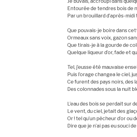
Je buvais, accroupi dans quel
Entourée de tendres bois de n
Par un brouillard d’après-midi 
Que pouvais-je boire dans cet
Ormeaux sans voix, gazon sans 
Que tirais-je à la gourde de co
Quelque liqueur d’or, fade et qui
Tel, j’eusse été mauvaise ens
Puis l’orage changea le ciel, jus
Ce furent des pays noirs, des l
Des colonnades sous la nuit bl
L’eau des bois se perdait sur d
Le vent, du ciel, jetait des gl
Or ! tel qu’un pêcheur d’or ou d
Dire que je n’ai pas eu souci de 