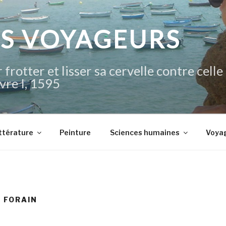
IS VOYAGEURS
 frotter et lisser sa cervelle contre celle
vre I, 1595
ttérature
Peinture
Sciences humaines
Voya
S FORAIN