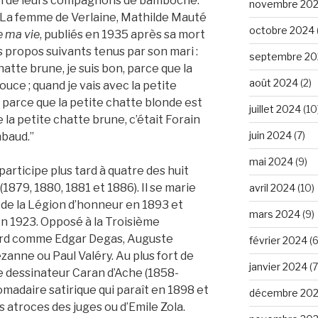
 un de leurs compagnons de bamboche.
novembre 20
er. La femme de Verlaine, Mathilde Mauté
octobre 2024
e ma
vie
, publiés en 1935 après sa mort
 propos suivants tenus par son mari :
septembre 20
hatte brune, je suis bon, parce que la
août 2024
(2)
uce ; quand je vais avec la petite
, parce que la petite chatte blonde est
juillet 2024
(10
ue la petite chatte brune, c’était Forain
juin 2024
(7)
mbaud.”
mai 2024
(9)
articipe plus tard à quatre des huit
1879, 1880, 1881 et 1886). Il se marie
avril 2024
(10)
de la Légion d’honneur en 1893 et
mars 2024
(9)
en 1923. Opposé à la Troisième
usard comme Edgar Degas, Auguste
février 2024
(6
zanne ou Paul Valéry. Au plus fort de
janvier 2024
(7
c le dessinateur Caran d’Ache (1858-
omadaire satirique qui paraît en 1898 et
décembre 20
es atroces des juges ou d’Emile Zola.