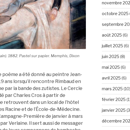
novembre 20
octobre 2025
septembre 20
août 2025
(6)
juillet 2025
(6)
rain). 1882. Pastel sur papier. Memphis, Dixon
juin 2025
(8)
mai 2025
(6)
e poème a été donné au peintre Jean-
avril 2025
(6)
 19 ans lorsqu’il rencontre Rimbaud en
e par la bande des zutistes. Le Cercle
mars 2025
(10
é par Charles Cros à partir de
février 2025
(1
 retrouvent dans un local de l’hôtel
ues Racine et de l’École-de-Médecine.
janvier 2025
(3
Campagne-Première de janvier à mars
décembre 20
ar Verlaine. Il sert aussi de messager