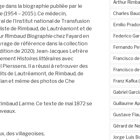
Arthur Rimb
ge dans la biographie publiée par le
Charles Baud
 (1954 – 2015 ). Ce médecin,
 de l’Institut national de Transfusion
Emilio Prado
aliste de Rimbaud, de Lautréamont et de
Federico Gar
ur Rimbaud Biographie
chez Fayard en
uvrage de référence dans la collection
Fernando Pe
dition de 2020). Jean-Jacques Lefrère
Francisco de
nnement
Histoires littéraires
avec
 Pierssens. Il a réussi à retrouver des
Francisco d
its de Lautréamont, de Rimbaud, de
Franz Kafka
(
 Vian et même des photos de Che
Gabriel Garc
Guillaume Apo
 Rimbaud
Larme
. Ce texte de mai 1872 se
uveaux
.
Gustave Fla
Gérard de Ne
x, des villageoises,
Jorge Luis B