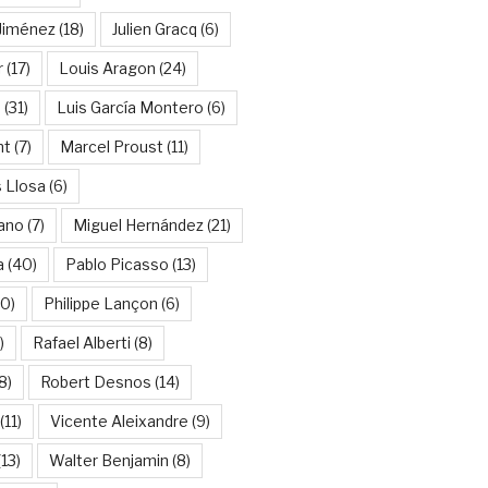
Jiménez
(18)
Julien Gracq
(6)
r
(17)
Louis Aragon
(24)
a
(31)
Luis García Montero
(6)
nt
(7)
Marcel Proust
(11)
 Llosa
(6)
ano
(7)
Miguel Hernández
(21)
a
(40)
Pablo Picasso
(13)
10)
Philippe Lançon
(6)
)
Rafael Alberti
(8)
8)
Robert Desnos
(14)
(11)
Vicente Aleixandre
(9)
13)
Walter Benjamin
(8)