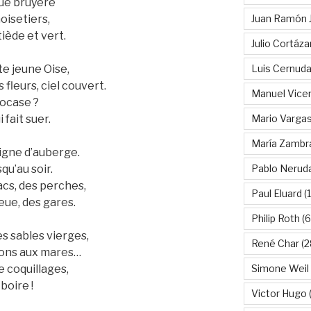
que bruyère
Juan Ramón 
oisetiers,
tiède et vert.
Julio Cortáza
Luis Cernud
te jeune Oise,
fleurs, ciel couvert.
Manuel Vice
locase ?
Mario Vargas
 fait suer.
María Zambr
eigne d’auberge.
Pablo Nerud
qu’au soir.
acs, des perches,
Paul Eluard
(
eue, des gares.
Philip Roth
(6
es sables vierges,
René Char
(2
açons aux mares…
Simone Weil
e coquillages,
boire !
Victor Hugo
(