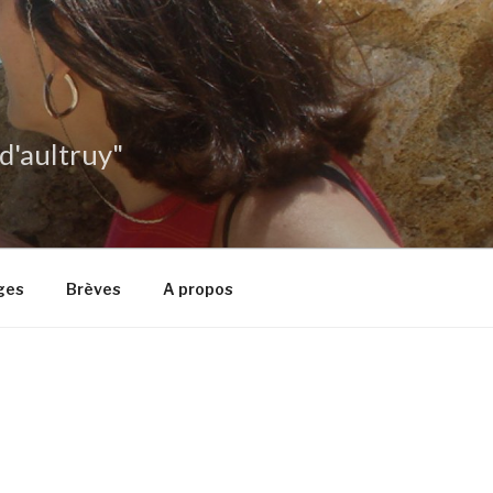
 d'aultruy"
ges
Brèves
A propos