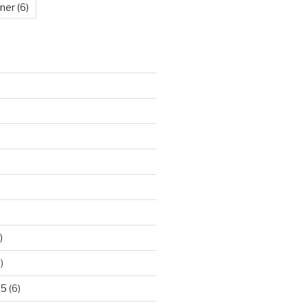
kner
(6)
)
)
25
(6)