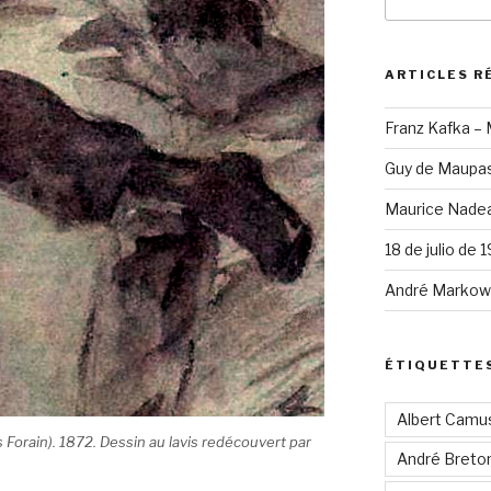
pour
:
ARTICLES R
Franz Kafka –
Guy de Maupas
Maurice Nadea
18 de julio de 
André Markowi
ÉTIQUETTE
Albert Camu
 Forain). 1872. Dessin au lavis redécouvert par
André Breto