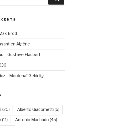
ÉCENTS
 Max Brod
sant en Algérie
u – Gustave Flaubert
1936
cz – Mordehaï Gebirtig
S
s
(20)
Alberto Giacometti
(6)
n
(11)
Antonio Machado
(45)