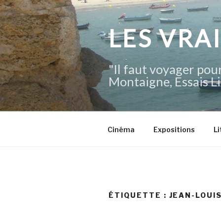
Aller
au
contenu
LES VRA
principal
"Il faut voyager pour
Montaigne, Essais Li
Cinéma
Expositions
Li
ÉTIQUETTE :
JEAN-LOUI