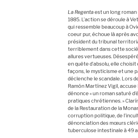
La Regenta
est un long roman 
1885. L’action se déroule à Ve
qui ressemble beaucoup à Ovie
coeur pur, échoue là après avo
président du tribunal territoria
terriblement dans cette socié
allures vertueuses. Désespérée
en quête d’absolu, elle choisit
façons, le mysticisme et une 
déclenche le scandale. Lors de
Ramón Martínez Vigil, accuse l
dénonce « un roman saturé d’é
pratiques chrétiennes. » Clarín
de la Restauration de la Monarc
corruption politique, de l’incu
dénonciation des mœurs clérica
tuberculose intestinale à 49 a