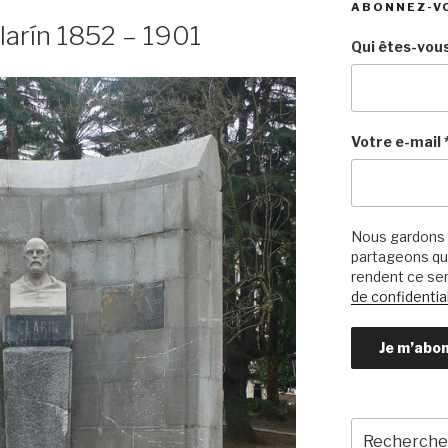
ABONNEZ-V
larín 1852 – 1901
Qui êtes-vous
Votre e-mail
Nous gardons 
partageons qu’
rendent ce ser
de confidential
Recherche