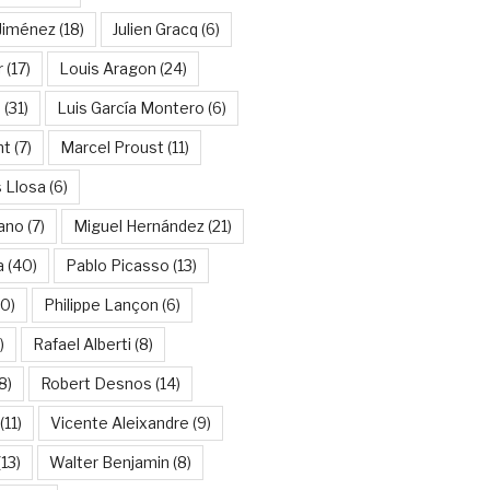
Jiménez
(18)
Julien Gracq
(6)
r
(17)
Louis Aragon
(24)
a
(31)
Luis García Montero
(6)
nt
(7)
Marcel Proust
(11)
 Llosa
(6)
ano
(7)
Miguel Hernández
(21)
a
(40)
Pablo Picasso
(13)
10)
Philippe Lançon
(6)
)
Rafael Alberti
(8)
8)
Robert Desnos
(14)
(11)
Vicente Aleixandre
(9)
13)
Walter Benjamin
(8)