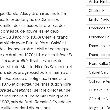
Arthur Rimb
Charles Baud
ue García-Alas y Ureña) est né le 25
Emilio Prado
 sous le pseudonyme de Clarín des
 mille), des critiques littéraires, des
Federico Gar
 contes ou de nouvelles) et deux
Fernando Pe
85 –
Su único hijo
, 1890). C’est le grand
 siècle avec Benito Pérez Galdós. Il
Francisco de
do (Licence en droit civil et canonique
Francisco d
r en droit en 1878 ; titre de sa thèse :
El
t et la Moralité
). Il suit les cours des
Franz Kafka
(
iversité de Madrid, Nicolás Salmerón et
Gabriel Garc
eurs idées progressistes font naître en
philosophique et religieux. Francisco
Guillaume Apo
 1876 et directeur de l’Institution libre
Gustave Fla
Libre de Enseñanza
), sera le directeur de
nt une chaire d’Économie Politique et
Gérard de Ne
 1882, puis de Droit Romain à Oviedo en
Jorge Luis B
e ville pendant dix-huit ans.