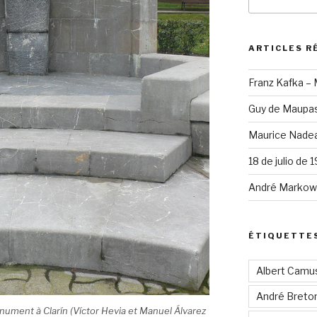
pour
:
ARTICLES R
Franz Kafka –
Guy de Maupas
Maurice Nadea
18 de julio de 
André Markowi
ÉTIQUETTE
Albert Camu
André Breto
ument à Clarín (Víctor Hevia et Manuel Álvarez