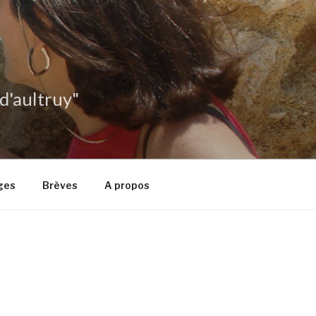
 d'aultruy"
ges
Brèves
A propos