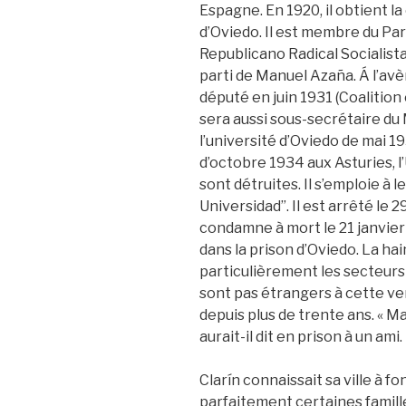
Espagne. En 1920, il obtient la 
d’Oviedo. Il est membre du Part
Republicano Radical Socialista,
parti de Manuel Azaña. Á l’avè
député en juin 1931 (Coalition e
sera aussi sous-secrétaire du M
l’université d’Oviedo de mai 19
d’octobre 1934 aux Asturies, l
sont détruites. Il s’emploie à l
Universidad”. Il est arrêté le 2
condamne à mort le 21 janvier 1
dans la prison d’Oviedo. La ha
particulièrement les secteurs
sont pas étrangers à cette v
depuis plus de trente ans. « M
aurait-il dit en prison à un ami.
Clarín connaissait sa ville à f
parfaitement certaines familles