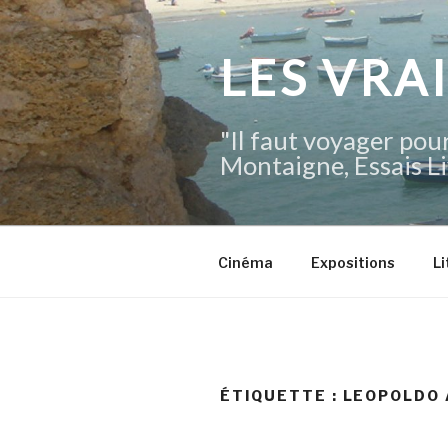
Aller
au
contenu
LES VRA
principal
"Il faut voyager pour
Montaigne, Essais Li
Cinéma
Expositions
Li
ÉTIQUETTE :
LEOPOLDO 