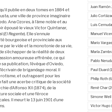
Juan Ramón 
qu’il publie en deux tomes en 1884 et
Julio Cortáza
tusta, une ville de province imaginaire
do. Ana Ozores, à l’âme noble et au
Luis Cernud
ir épousé le vieux Victor Quintanar,
Manuel Vice
l (
El Regente
). Elle s’ennuie
té bourgeoise et provinciale aux
Mario Vargas
 par le vide et la monotonie de sa vie,
María Zambr
 de s’échapper de la réalité de deux
passion amoureuse effrénée, ce qui
Pablo Nerud
 sa publication, l’évêque d’Oviedo,
Paul Eluard
(
’écrivain de brigandage moral. Il
rotisme, et outrageant pour les
Philip Roth
(6
 fait une acerbe critique de la société
René Char
(2
hie d’Alfonso XII (1874), de la
lture sociale et une féroce
Simone Weil
les. Il meurt le 13 juin 1901 d’une
Victor Hugo
(
ns.