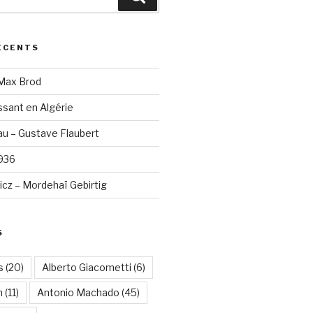
ÉCENTS
 Max Brod
sant en Algérie
u – Gustave Flaubert
1936
cz – Mordehaï Gebirtig
S
s
(20)
Alberto Giacometti
(6)
n
(11)
Antonio Machado
(45)