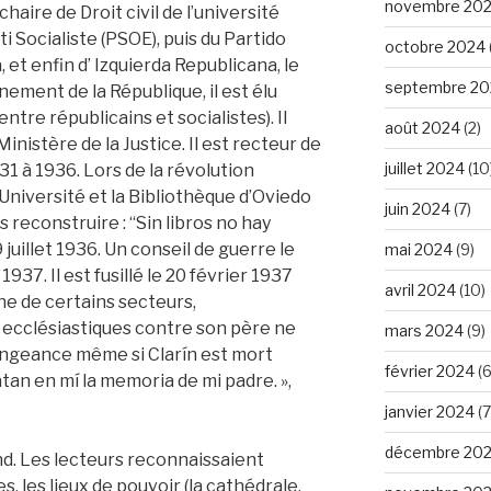
novembre 20
chaire de Droit civil de l’université
i Socialiste (PSOE), puis du Partido
octobre 2024
 et enfin d’ Izquierda Republicana, le
septembre 20
nement de la République, il est élu
ntre républicains et socialistes). Il
août 2024
(2)
inistère de la Justice. Il est recteur de
juillet 2024
(10
31 à 1936. Lors de la révolution
’Université et la Bibliothèque d’Oviedo
juin 2024
(7)
es reconstruire : “Sin libros no hay
9 juillet 1936. Un conseil de guerre le
mai 2024
(9)
937. Il est fusillé le 20 février 1937
avril 2024
(10)
ine de certains secteurs,
 ecclésiastiques contre son père ne
mars 2024
(9)
engeance même si Clarín est mort
février 2024
(6
atan en mí la memoria de mi padre. »,
janvier 2024
(7
décembre 20
ond. Les lecteurs reconnaissaient
, les lieux de pouvoir (la cathédrale,