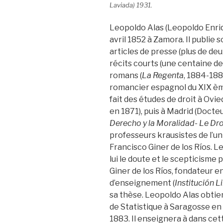
Laviada) 1931.
Leopoldo Alas (Leopoldo Enriq
avril 1852 à Zamora. Il publie
articles de presse (plus de deux
récits courts (une centaine de
romans (
La Regenta
, 1884-18
romancier espagnol du XIX ème
fait des études de droit à Ovie
en 1871), puis à Madrid (Docteu
Derecho y la Moralidad- Le Droi
professeurs krausistes de l’un
Francisco Giner de los Ríos. L
lui le doute et le scepticisme 
Giner de los Ríos, fondateur en
d’enseignement (
Institución 
sa thèse. Leopoldo Alas obtie
de Statistique à Saragosse en
1883. Il enseignera à dans cett