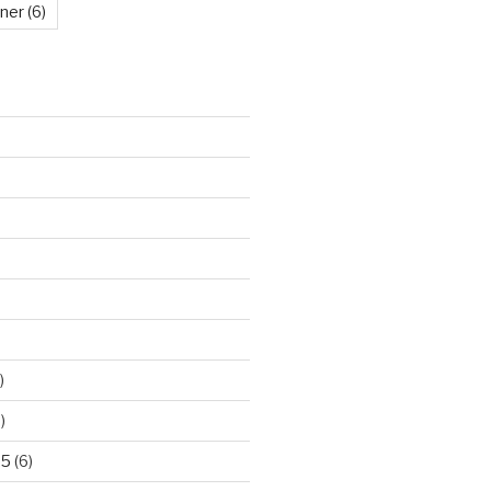
kner
(6)
)
)
25
(6)