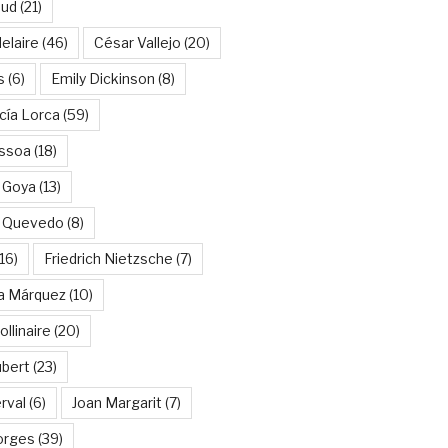
aud
(21)
elaire
(46)
César Vallejo
(20)
s
(6)
Emily Dickinson
(8)
cía Lorca
(59)
ssoa
(18)
 Goya
(13)
e Quevedo
(8)
16)
Friedrich Nietzsche
(7)
ía Márquez
(10)
llinaire
(20)
ubert
(23)
rval
(6)
Joan Margarit
(7)
orges
(39)