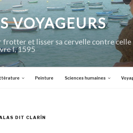
IS VOYAGEURS
 frotter et lisser sa cervelle contre celle
vre I, 1595
ttérature
Peinture
Sciences humaines
Voya
ALAS DIT CLARÍN