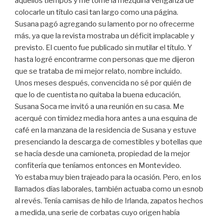
aquellos tiempos y me tomé la mezquina venganza de
colocarle un título casi tan largo como una página.
Susana pagó agregando su lamento por no ofrecerme
más, ya que la revista mostraba un déficit implacable y
previsto. El cuento fue publicado sin mutilar el título. Y
hasta logré encontrarme con personas que me dijeron
que se trataba de mi mejor relato, nombre incluido.
Unos meses después, convencida no sé por quién de
que lo de cuentista no quitaba la buena educación,
Susana Soca me invitó a una reunión en su casa. Me
acerqué con timidez media hora antes a una esquina de
café en la manzana de la residencia de Susana y estuve
presenciando la descarga de comestibles y botellas que
se hacía desde una camioneta, propiedad de la mejor
confitería que teníamos entonces en Montevideo.
Yo estaba muy bien trajeado para la ocasión. Pero, en los
llamados días laborales, también actuaba como un esnob
al revés. Tenía camisas de hilo de Irlanda, zapatos hechos
a medida, una serie de corbatas cuyo origen había