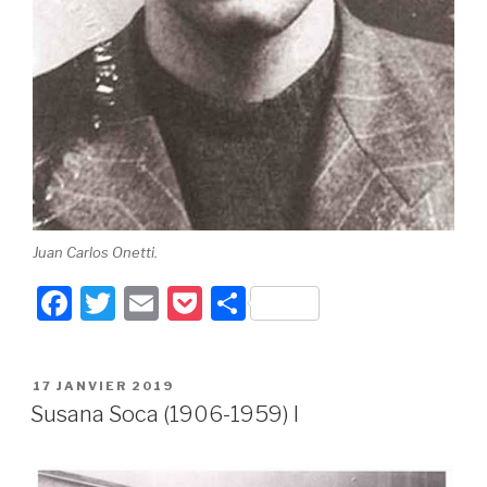
Juan Carlos Onetti.
F
T
E
P
P
a
wi
m
o
ar
c
tt
ail
c
ta
PUBLIÉ
17 JANVIER 2019
e
er
k
g
LE
Susana Soca (1906-1959) I
b
et
er
o