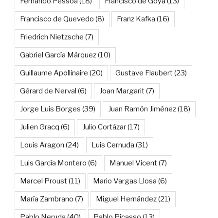
Fernando Pessoa
(18)
Francisco de Goya
(13)
Francisco de Quevedo
(8)
Franz Kafka
(16)
Friedrich Nietzsche
(7)
Gabriel García Márquez
(10)
Guillaume Apollinaire
(20)
Gustave Flaubert
(23)
Gérard de Nerval
(6)
Joan Margarit
(7)
Jorge Luis Borges
(39)
Juan Ramón Jiménez
(18)
Julien Gracq
(6)
Julio Cortázar
(17)
Louis Aragon
(24)
Luis Cernuda
(31)
Luis García Montero
(6)
Manuel Vicent
(7)
Marcel Proust
(11)
Mario Vargas Llosa
(6)
María Zambrano
(7)
Miguel Hernández
(21)
Pablo Neruda
(40)
Pablo Picasso
(13)