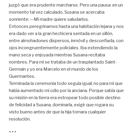
juzgó que era prudente marcharse. Pero una pausa: en un
momento tal vez calculado, Susana se acercaba
sonriente: —Mi madre quiere saludarlos.
Entonces peregrinamos hasta una habitación lejana y nos
era dado ver a la gran hechicera sentada en un sillón,
entre almohadones dispersos, inmóvil y desconfiada, con
ojos incongruentemente policiales. Iba extendiendo la
mano seca y enjoyada mientras Susana recitaba
nombres. Para mí se trataba de un trasplantado Saint-
Germain y yo era Marcelo en el mundo de los
Guermantes.
Terminada la ceremonia todo seguía igual; no para mí que
había aumentado mi odio por la anciana. Porque sabía que
su misión en la tierra era estropear todo posible destino
de felicidad a Susana, dominarla, exigir que rogara su
visto bueno antes de que la hija tomara cualquier
resolución.
* * *