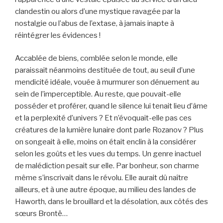
clandestin ou alors d’une mystique ravagée par la
nostalgie ou l’abus de l’extase, à jamais inapte à
réintégrer les évidences !
Accablée de biens, comblée selon le monde, elle
paraissait néanmoins destituée de tout, au seuil d’une
mendicité idéale, vouée à murmurer son dénuement au
sein de l’imperceptible. Au reste, que pouvait-elle
posséder et proférer, quand le silence lui tenait lieu d’âme
et la perplexité d’univers ? Et n’évoquait-elle pas ces
créatures de la lumière lunaire dont parle Rozanov ? Plus
on songeait à elle, moins on était enclin à la considérer
selon les goûts et les vues du temps. Un genre inactuel
de malédiction pesait sur elle. Par bonheur, son charme
même s’inscrivait dans le révolu. Elle aurait dû naître
ailleurs, et à une autre époque, au milieu des landes de
Haworth, dans le brouillard et la désolation, aux côtés des
sœurs Brontë…