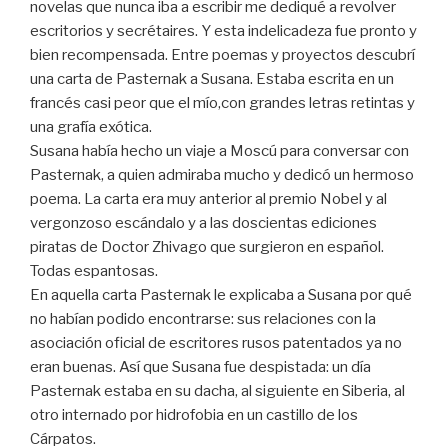
novelas que nunca iba a escribir me dediqué a revolver
escritorios y secrétaires. Y esta indelicadeza fue pronto y
bien recompensada. Entre poemas y proyectos descubrí
una carta de Pasternak a Susana. Estaba escrita en un
francés casi peor que el mío,con grandes letras retintas y
una grafía exótica.
Susana había hecho un viaje a Moscú para conversar con
Pasternak, a quien admiraba mucho y dedicó un hermoso
poema. La carta era muy anterior al premio Nobel y al
vergonzoso escándalo y a las doscientas ediciones
piratas de Doctor Zhivago que surgieron en español.
Todas espantosas.
En aquella carta Pasternak le explicaba a Susana por qué
no habían podido encontrarse: sus relaciones con la
asociación oficial de escritores rusos patentados ya no
eran buenas. Así que Susana fue despistada: un día
Pasternak estaba en su dacha, al siguiente en Siberia, al
otro internado por hidrofobia en un castillo de los
Cárpatos.