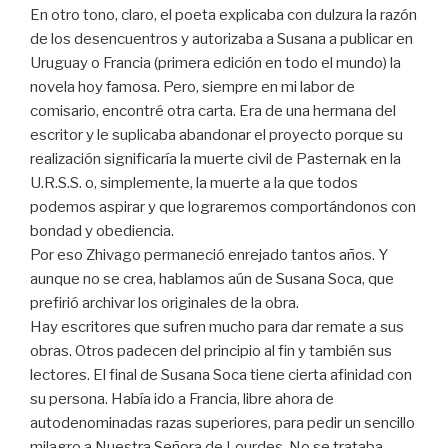
En otro tono, claro, el poeta explicaba con dulzura la razón
de los desencuentros y autorizaba a Susana a publicar en
Uruguay o Francia (primera edición en todo el mundo) la
novela hoy famosa. Pero, siempre en mi labor de
comisario, encontré otra carta. Era de una hermana del
escritor y le suplicaba abandonar el proyecto porque su
realización significaría la muerte civil de Pasternak en la
U.R.S.S. o, simplemente, la muerte a la que todos
podemos aspirar y que lograremos comportándonos con
bondad y obediencia.
Por eso Zhivago permaneció enrejado tantos años. Y
aunque no se crea, hablamos aún de Susana Soca, que
prefirió archivar los originales de la obra.
Hay escritores que sufren mucho para dar remate a sus
obras. Otros padecen del principio al fin y también sus
lectores. El final de Susana Soca tiene cierta afinidad con
su persona. Había ido a Francia, libre ahora de
autodenominadas razas superiores, para pedir un sencillo
milagro a Nuestra Señora de Lourdes. No se trataba