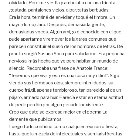
olvidado. Pero me vestía y ambulaba con una tricota
gastada, pantalones viejos, alpargatas barbudas.
Era la hora, terminé de envidiar y toqué el timbre. Un
mayordomo,claro. Después, demasiada gente,
demasiadas voces. Algún amigo o conocido con el que
pude apartarme y remover los lugares comunes que
parecen constituir el suelo de los hombres de letras. De
pronto surgió Susana Soca para saludarme. Era pequeña,
nerviosa, más hecha que yo para habitar un mundo de
silencio. Recordaba una frase de Anatole France:
“Tenemos que vivir y eso es una cosa muy difícil”. Sigo
viendo sus hermosos ojos, siempre intimidados, su
cuerpo frágil, apenas tembloroso, tan parecido al de un
pájaro, armado para huir. Parecía estar en eterna actitud
de pedir perdón por algún pecado inexistente.
Creo que esto se expresa mejor en el poema La
demente que publicamos.
Luego todo continuó como cualquier reunión o fiesta,
hasta que la mezcla de intelectuales y semiaristócratas