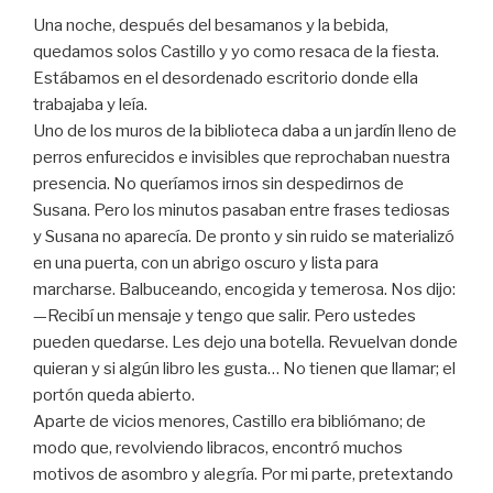
Una noche, después del besamanos y la bebida,
quedamos solos Castillo y yo como resaca de la fiesta.
Estábamos en el desordenado escritorio donde ella
trabajaba y leía.
Uno de los muros de la biblioteca daba a un jardín lleno de
perros enfurecidos e invisibles que reprochaban nuestra
presencia. No queríamos irnos sin despedirnos de
Susana. Pero los minutos pasaban entre frases tediosas
y Susana no aparecía. De pronto y sin ruido se materializó
en una puerta, con un abrigo oscuro y lista para
marcharse. Balbuceando, encogida y temerosa. Nos dijo:
—Recibí un mensaje y tengo que salir. Pero ustedes
pueden quedarse. Les dejo una botella. Revuelvan donde
quieran y si algún libro les gusta… No tienen que llamar; el
portón queda abierto.
Aparte de vicios menores, Castillo era bibliómano; de
modo que, revolviendo libracos, encontró muchos
motivos de asombro y alegría. Por mi parte, pretextando