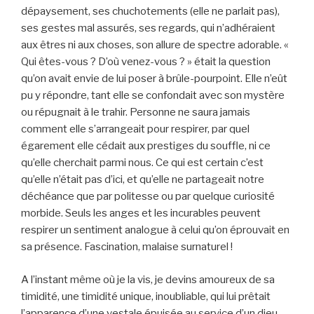
dépaysement, ses chuchotements (elle ne parlait pas),
ses gestes mal assurés, ses regards, qui n’adhéraient
aux êtres ni aux choses, son allure de spectre adorable. «
Qui êtes-vous ? D’où venez-vous ? » était la question
qu’on avait envie de lui poser à brûle-pourpoint. Elle n’eût
pu y répondre, tant elle se confondait avec son mystère
ou répugnait à le trahir. Personne ne saura jamais
comment elle s’arrangeait pour respirer, par quel
égarement elle cédait aux prestiges du souffle, ni ce
qu’elle cherchait parmi nous. Ce qui est certain c’est
qu’elle n’était pas d’ici, et qu’elle ne partageait notre
déchéance que par politesse ou par quelque curiosité
morbide. Seuls les anges et les incurables peuvent
respirer un sentiment analogue à celui qu’on éprouvait en
sa présence. Fascination, malaise surnaturel !
A l’instant même où je la vis, je devins amoureux de sa
timidité, une timidité unique, inoubliable, qui lui prêtait
l’apparence d’une vestale épuisée au service d’un dieu