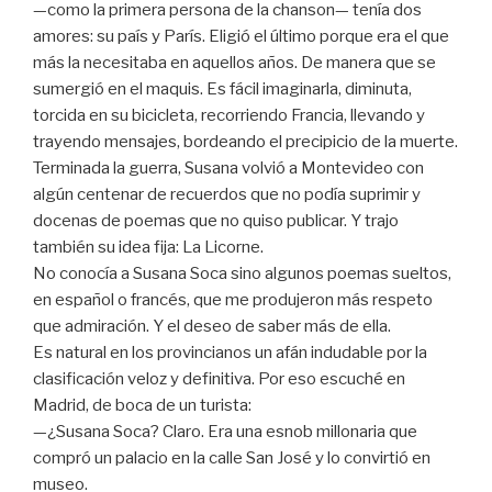
—como la primera persona de la chanson— tenía dos
amores: su país y París. Eligió el último porque era el que
más la necesitaba en aquellos años. De manera que se
sumergió en el maquis. Es fácil imaginarla, diminuta,
torcida en su bicicleta, recorriendo Francia, llevando y
trayendo mensajes, bordeando el precipicio de la muerte.
Terminada la guerra, Susana volvió a Montevideo con
algún centenar de recuerdos que no podía suprimir y
docenas de poemas que no quiso publicar. Y trajo
también su idea fija: La Licorne.
No conocía a Susana Soca sino algunos poemas sueltos,
en español o francés, que me produjeron más respeto
que admiración. Y el deseo de saber más de ella.
Es natural en los provincianos un afán indudable por la
clasificación veloz y definitiva. Por eso escuché en
Madrid, de boca de un turista:
—¿Susana Soca? Claro. Era una esnob millonaria que
compró un palacio en la calle San José y lo convirtió en
museo.