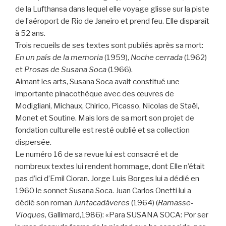
de la Lufthansa dans lequel elle voyage glisse sur la piste
de l’aéroport de Rio de Janeiro et prend feu. Elle disparaît
à 52 ans.
Trois recueils de ses textes sont publiés après sa mort:
En un país de la memoria
(1959),
Noche cerrada
(1962)
et
Prosas de Susana Soca
(1966).
Aimant les arts, Susana Soca avait constitué une
importante pinacothèque avec des œuvres de
Modigliani, Michaux, Chirico, Picasso, Nicolas de Staël,
Monet et Soutine. Mais lors de sa mort son projet de
fondation culturelle est resté oublié et sa collection
dispersée.
Le numéro 16 de sa revue lui est consacré et de
nombreux textes lui rendent hommage, dont Elle n’était
pas d’ici d’Emil Cioran. Jorge Luis Borges lui a dédié en
1960 le sonnet Susana Soca. Juan Carlos Onetti lui a
dédié son roman
Juntacadáveres
(1964) (
Ramasse-
Vioques
, Gallimard,1986): «Para SUSANA SOCA: Por ser