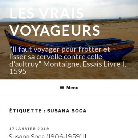
Aller
LES VRAIS
au
contenu
VOYAGEURS
principal
"Il faut voyager pour frotter et
lisser sa cervelle contre celle
d'aultruy" Montaigne, Essais Livre I,
1595
Menu
ÉTIQUETTE :
SUSANA SOCA
PUBLIÉ
17 JANVIER 2019
LE
Susana Soca (1906-1959) II