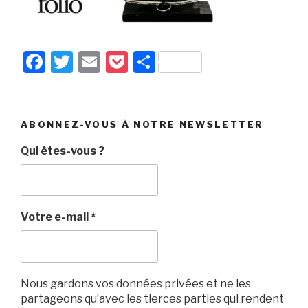
F
T
E
P
P
a
wi
m
o
ar
c
tt
ail
c
ta
e
er
k
g
ABONNEZ-VOUS À NOTRE NEWSLETTER
b
et
er
Qui êtes-vous ?
o
o
k
Votre e-mail
*
Nous gardons vos données privées et ne les
partageons qu’avec les tierces parties qui rendent