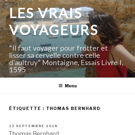
Aller
LES VRAIS
au
contenu
VOYAGEURS
principal
"Il faut voyager pour frotter et
lisser sa cervelle contre celle
d'aultruy" Montaigne, Essais Livre I,
1595
Menu
ÉTIQUETTE :
THOMAS BERNHARD
PUBLIÉ
12 SEPTEMBRE 2018
LE
Thomas Bernhard