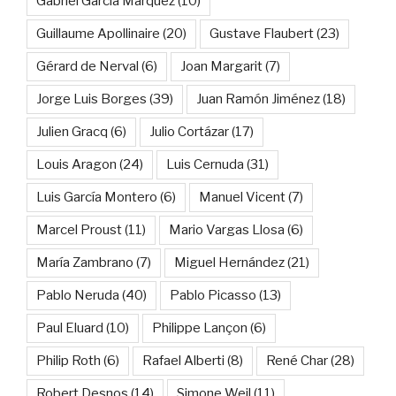
Gabriel García Márquez
(10)
Guillaume Apollinaire
(20)
Gustave Flaubert
(23)
Gérard de Nerval
(6)
Joan Margarit
(7)
Jorge Luis Borges
(39)
Juan Ramón Jiménez
(18)
Julien Gracq
(6)
Julio Cortázar
(17)
Louis Aragon
(24)
Luis Cernuda
(31)
Luis García Montero
(6)
Manuel Vicent
(7)
Marcel Proust
(11)
Mario Vargas Llosa
(6)
María Zambrano
(7)
Miguel Hernández
(21)
Pablo Neruda
(40)
Pablo Picasso
(13)
Paul Eluard
(10)
Philippe Lançon
(6)
Philip Roth
(6)
Rafael Alberti
(8)
René Char
(28)
Robert Desnos
(14)
Simone Weil
(11)