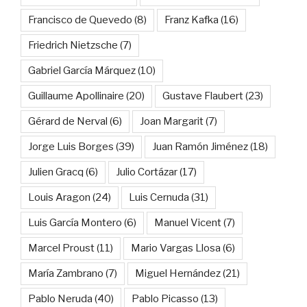
Francisco de Quevedo
(8)
Franz Kafka
(16)
Friedrich Nietzsche
(7)
Gabriel García Márquez
(10)
Guillaume Apollinaire
(20)
Gustave Flaubert
(23)
Gérard de Nerval
(6)
Joan Margarit
(7)
Jorge Luis Borges
(39)
Juan Ramón Jiménez
(18)
Julien Gracq
(6)
Julio Cortázar
(17)
Louis Aragon
(24)
Luis Cernuda
(31)
Luis García Montero
(6)
Manuel Vicent
(7)
Marcel Proust
(11)
Mario Vargas Llosa
(6)
María Zambrano
(7)
Miguel Hernández
(21)
Pablo Neruda
(40)
Pablo Picasso
(13)