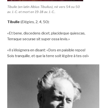
Tibulle (en latin Albius Tibullus), né vers 54 ou 50
av. J.-C. et mort en 19-18 av. J.-C..
Tibulle
(
Elégies,
2, 4, 50):
«Et bene, discedens dicet, placideque quiescas,
Terraque securae sit super ossa levis.»
«Il s’éloignera en disant: «Dors en paisible repos!
Sois tranquille, et que la terre soit légère à tes os!»