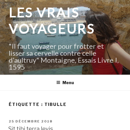
Aller
LES VRAIS
au
contenu
VOYAGEURS
principal
"Il faut voyager pour frotter et
lisser sa cervelle contre celle
d'aultruy" Montaigne, Essais Livre I,
1595
Menu
ÉTIQUETTE :
TIBULLE
PUBLIÉ
25 DÉCEMBRE 2018
LE
Sit tibi terra levis