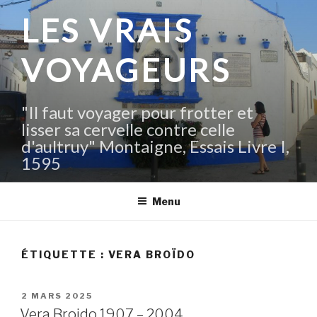
Aller
LES VRAIS
au
contenu
VOYAGEURS
principal
"Il faut voyager pour frotter et
lisser sa cervelle contre celle
d'aultruy" Montaigne, Essais Livre I,
1595
Menu
ÉTIQUETTE :
VERA BROÏDO
PUBLIÉ
2 MARS 2025
LE
Vera Broido 1907 – 2004