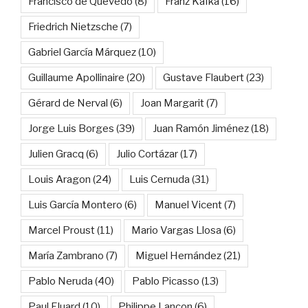
Francisco de Quevedo
(8)
Franz Kafka
(16)
Friedrich Nietzsche
(7)
Gabriel García Márquez
(10)
Guillaume Apollinaire
(20)
Gustave Flaubert
(23)
Gérard de Nerval
(6)
Joan Margarit
(7)
Jorge Luis Borges
(39)
Juan Ramón Jiménez
(18)
Julien Gracq
(6)
Julio Cortázar
(17)
Louis Aragon
(24)
Luis Cernuda
(31)
Luis García Montero
(6)
Manuel Vicent
(7)
Marcel Proust
(11)
Mario Vargas Llosa
(6)
María Zambrano
(7)
Miguel Hernández
(21)
Pablo Neruda
(40)
Pablo Picasso
(13)
Paul Eluard
(10)
Philippe Lançon
(6)