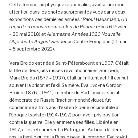
Cette femme, au physique si particulier, avait attiré mon
attention dans les photos surprenantes vues dans deux
expositions ces dernières années
: Raoul Hausmann, Un
regard en mouvement au Jeu de Paume
(Paris 6 février
– 20 mai 2018) et
Allemagne Années 1920 Nouvelle
Objectivité August Sander
au Centre Pompidou (11 mai
– 5 septembre 2022).
Vera Broido est née à Saint-Pétersbourg en 1907. C’était
la fille de deux juifs russes révolutionnaires. Son père,
Mark Broido (1877 – 1937), était un militant actif. Il connut
souvent la prison et l’exil. Sa mère, Eva L’vovna Gordon
Broido (1876 – 1941), membre du Parti ouvrier social-
démocrate de Russie (fraction menchévique), fut
condamnée à trois ans d’exil en Sibérie occidentale à
l’époque tsariste (1914-1917) pour avoir pris position
contre la guerre. Elle y emmena ses filles. Libérée en
1917, elles retournèrent à Petrograd. Au bout de deux
ans, la famille quitta la Russie pour l’Allemagne. Eva revint