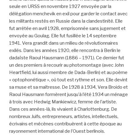
seule en URSS en novembre 1927 envoyée par la
délégation menchevik en exil pour garder le contact avec
les militants restés en Russie dans la clandestinité. Elle
fut arrêtée en avril 1928, emprisonnée sans jugement et
envoyée au Goulag. Elle fut fusillée le 14 septembre
1941. Vera grandit dans un milieu de révolutionnaires
exilés. Dans les années 1920, elle rencontra à Berlin le
dadaïste Raoul Hausmann (1886 – 1971). Ce dernier fut
un des premiers à recourir au photomontage (avec John
Heartfield, lui aussi membre de Dada-Berlin) et au poème
« optophonétique », où tout est rythme et son. Elle devint
sa muse et sa maîtresse. De 1928 à 1934, Vera Broido et
Raoul Hausmann formèrent jusqu’à l’été 1934 un ménage
à trois avec Hedwig Mankiewicz, femme de l’artiste.
Dans ces années-là, ils vivaient à Charlottenburg. De
nombreux Juifs, entrepreneurs, artistes, intellectuels,
écrivains et mécènes contribuèrent à cette époque au
rayonnement international de l’Ouest berlinois.