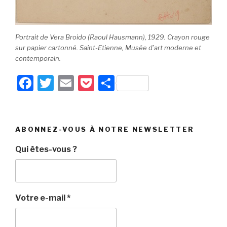
Portrait de Vera Broido (Raoul Hausmann), 1929. Crayon rouge
sur papier cartonné. Saint-Etienne, Musée d’art moderne et
contemporain.
F
T
E
P
P
a
wi
m
o
ar
c
tt
ail
c
ta
e
er
k
g
ABONNEZ-VOUS À NOTRE NEWSLETTER
b
et
er
Qui êtes-vous ?
o
o
k
Votre e-mail
*