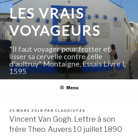
Aller
LES VRAIS
au
contenu
VOYAGEURS
principal
"Il faut voyager pour frotter et
lisser sa cervelle contre celle
d'aultruy" Montaigne, Essais Livre I,
1595
Menu
PUBLIÉ
25 MARS 2018
PAR
CLAUDIOFZA
LE
Vincent Van Gogh. Lettre à son
frère Theo. Auvers 10 juillet 1890