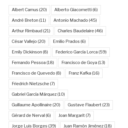
Albert Camus
(20)
Alberto Giacometti
(6)
André Breton
(11)
Antonio Machado
(45)
Arthur Rimbaud
(21)
Charles Baudelaire
(46)
César Vallejo
(20)
Emilio Prados
(6)
Emily Dickinson
(8)
Federico García Lorca
(59)
Fernando Pessoa
(18)
Francisco de Goya
(13)
Francisco de Quevedo
(8)
Franz Kafka
(16)
Friedrich Nietzsche
(7)
Gabriel García Márquez
(10)
Guillaume Apollinaire
(20)
Gustave Flaubert
(23)
Gérard de Nerval
(6)
Joan Margarit
(7)
Jorge Luis Borges
(39)
Juan Ramón Jiménez
(18)