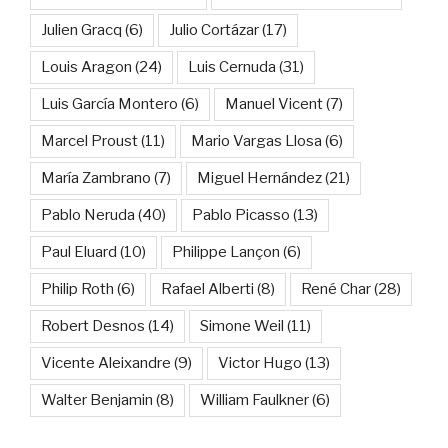
Julien Gracq
(6)
Julio Cortázar
(17)
Louis Aragon
(24)
Luis Cernuda
(31)
Luis García Montero
(6)
Manuel Vicent
(7)
Marcel Proust
(11)
Mario Vargas Llosa
(6)
María Zambrano
(7)
Miguel Hernández
(21)
Pablo Neruda
(40)
Pablo Picasso
(13)
Paul Eluard
(10)
Philippe Lançon
(6)
Philip Roth
(6)
Rafael Alberti
(8)
René Char
(28)
Robert Desnos
(14)
Simone Weil
(11)
Vicente Aleixandre
(9)
Victor Hugo
(13)
Walter Benjamin
(8)
William Faulkner
(6)