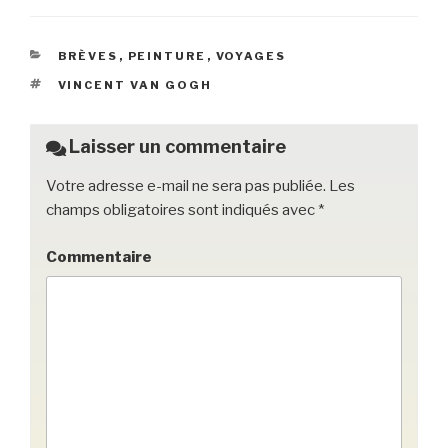
c
tt
ail
c
ta
e
er
k
g
CATÉGORIES
BRÈVES
,
PEINTURE
,
VOYAGES
b
et
er
ÉTIQUETTES
VINCENT VAN GOGH
o
o
Laisser un commentaire
k
Votre adresse e-mail ne sera pas publiée.
Les
champs obligatoires sont indiqués avec
*
Commentaire