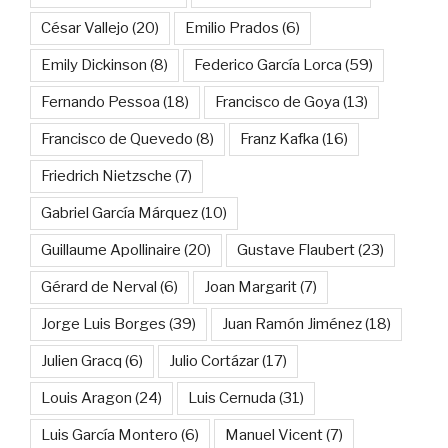
César Vallejo
(20)
Emilio Prados
(6)
Emily Dickinson
(8)
Federico García Lorca
(59)
Fernando Pessoa
(18)
Francisco de Goya
(13)
Francisco de Quevedo
(8)
Franz Kafka
(16)
Friedrich Nietzsche
(7)
Gabriel García Márquez
(10)
Guillaume Apollinaire
(20)
Gustave Flaubert
(23)
Gérard de Nerval
(6)
Joan Margarit
(7)
Jorge Luis Borges
(39)
Juan Ramón Jiménez
(18)
Julien Gracq
(6)
Julio Cortázar
(17)
Louis Aragon
(24)
Luis Cernuda
(31)
Luis García Montero
(6)
Manuel Vicent
(7)