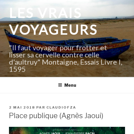
Aller
LES VRAIS
au
contenu
VOYAGEURS
principal
"Il faut voyager pour frotter et
lisser sa cervelle contre celle
d'aultruy" Montaigne, Essais Livre I,
1595
Menu
PUBLIÉ
2 MAI 2018
PAR
CLAUDIOFZA
LE
Place publique (Agnès Jaoui)