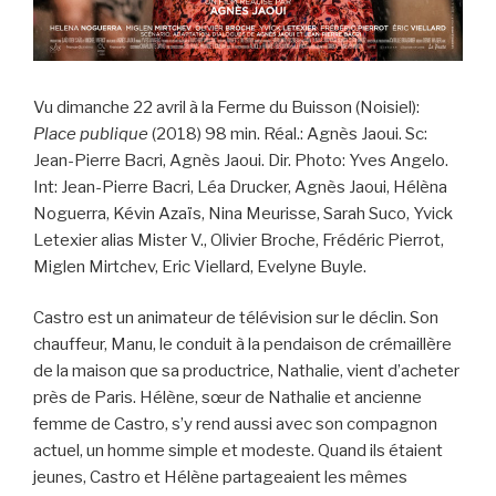
Vu dimanche 22 avril à la Ferme du Buisson (Noisiel):
Place publique
(2018) 98 min. Réal.: Agnès Jaoui. Sc:
Jean-Pierre Bacri, Agnès Jaoui. Dir. Photo: Yves Angelo.
Int: Jean-Pierre Bacri, Léa Drucker, Agnès Jaoui, Hélèna
Noguerra, Kévin Azaïs, Nina Meurisse, Sarah Suco, Yvick
Letexier alias Mister V., Olivier Broche, Frédéric Pierrot,
Miglen Mirtchev, Eric Viellard, Evelyne Buyle.
Castro est un animateur de télévision sur le déclin. Son
chauffeur, Manu, le conduit à la pendaison de crémaillère
de la maison que sa productrice, Nathalie, vient d’acheter
près de Paris. Hélène, sœur de Nathalie et ancienne
femme de Castro, s’y rend aussi avec son compagnon
actuel, un homme simple et modeste. Quand ils étaient
jeunes, Castro et Hélène partageaient les mêmes