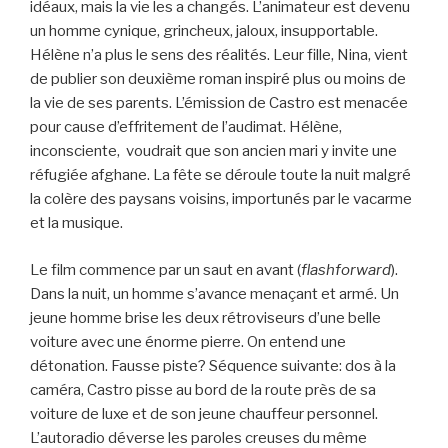
idéaux, mais la vie les a changés. L’animateur est devenu
un homme cynique, grincheux, jaloux, insupportable.
Hélène n’a plus le sens des réalités. Leur fille, Nina, vient
de publier son deuxième roman inspiré plus ou moins de
la vie de ses parents. L’émission de Castro est menacée
pour cause d’effritement de l’audimat. Hélène,
inconsciente, voudrait que son ancien mari y invite une
réfugiée afghane. La fête se déroule toute la nuit malgré
la colère des paysans voisins, importunés par le vacarme
et la musique.
Le film commence par un saut en avant (
flashforward
).
Dans la nuit, un homme s’avance menaçant et armé. Un
jeune homme brise les deux rétroviseurs d’une belle
voiture avec une énorme pierre. On entend une
détonation. Fausse piste? Séquence suivante: dos à la
caméra, Castro pisse au bord de la route près de sa
voiture de luxe et de son jeune chauffeur personnel.
L’autoradio déverse les paroles creuses du même