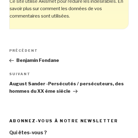
Ce site utilise Akismet pour réduire les indésirables.
En
savoir plus sur comment les données de vos
commentaires sont utilisées
.
Navigation
Article
PRÉCÉDENT
de
précédent
Benjamin Fondane
l’article
Article
SUIVANT
suivant
August Sander -Persécutés / persécuteurs, des
hommes du XX ème siècle
ABONNEZ-VOUS À NOTRE NEWSLETTER
Qui êtes-vous ?