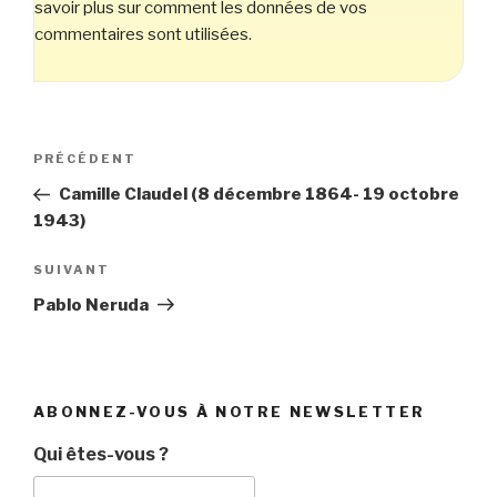
savoir plus sur comment les données de vos
commentaires sont utilisées
.
Navigation
Article
PRÉCÉDENT
de
précédent
Camille Claudel (8 décembre 1864- 19 octobre
l’article
1943)
Article
SUIVANT
suivant
Pablo Neruda
ABONNEZ-VOUS À NOTRE NEWSLETTER
Qui êtes-vous ?