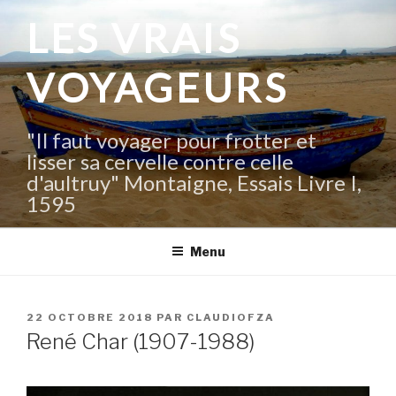
Aller
LES VRAIS
au
contenu
VOYAGEURS
principal
"Il faut voyager pour frotter et
lisser sa cervelle contre celle
d'aultruy" Montaigne, Essais Livre I,
1595
Menu
PUBLIÉ
22 OCTOBRE 2018
PAR
CLAUDIOFZA
LE
René Char (1907-1988)