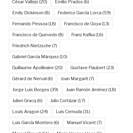
César Vallejo
(20)
Emilio Prados
(6)
Emily Dickinson
(8)
Federico García Lorca
(59)
Fernando Pessoa
(18)
Francisco de Goya
(13)
Francisco de Quevedo
(8)
Franz Kafka
(16)
Friedrich Nietzsche
(7)
Gabriel García Márquez
(10)
Guillaume Apollinaire
(20)
Gustave Flaubert
(23)
Gérard de Nerval
(6)
Joan Margarit
(7)
Jorge Luis Borges
(39)
Juan Ramón Jiménez
(18)
Julien Gracq
(6)
Julio Cortázar
(17)
Louis Aragon
(24)
Luis Cernuda
(31)
Luis García Montero
(6)
Manuel Vicent
(7)