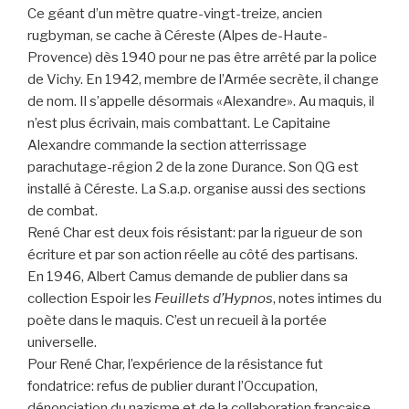
Ce géant d’un mètre quatre-vingt-treize, ancien
rugbyman, se cache à Céreste (Alpes de-Haute-
Provence) dès 1940 pour ne pas être arrêté par la police
de Vichy. En 1942, membre de l’Armée secrète, il change
de nom. Il s’appelle désormais «Alexandre». Au maquis, il
n’est plus écrivain, mais combattant. Le Capitaine
Alexandre commande la section atterrissage
parachutage-région 2 de la zone Durance. Son QG est
installé à Céreste. La S.a.p. organise aussi des sections
de combat.
René Char est deux fois résistant: par la rigueur de son
écriture et par son action réelle au côté des partisans.
En 1946, Albert Camus demande de publier dans sa
collection Espoir les
Feuillets d’Hypnos
, notes intimes du
poète dans le maquis. C’est un recueil à la portée
universelle.
Pour René Char, l’expérience de la résistance fut
fondatrice: refus de publier durant l’Occupation,
dénonciation du nazisme et de la collaboration française,