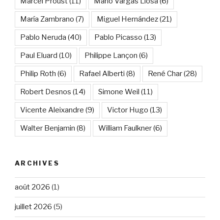
Marcel Proust
(11)
Mario Vargas Llosa
(6)
María Zambrano
(7)
Miguel Hernández
(21)
Pablo Neruda
(40)
Pablo Picasso
(13)
Paul Eluard
(10)
Philippe Lançon
(6)
Philip Roth
(6)
Rafael Alberti
(8)
René Char
(28)
Robert Desnos
(14)
Simone Weil
(11)
Vicente Aleixandre
(9)
Victor Hugo
(13)
Walter Benjamin
(8)
William Faulkner
(6)
ARCHIVES
août 2026
(1)
juillet 2026
(5)