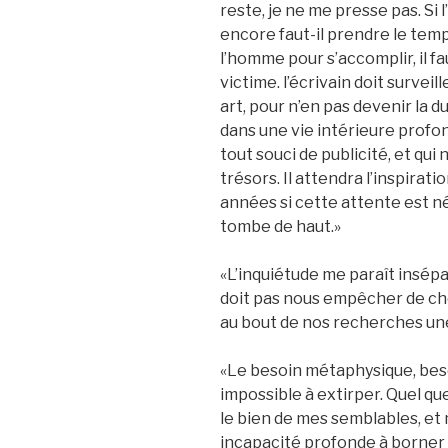
reste, je ne me presse pas. Si l
encore faut-il prendre le temps
l’homme pour s’accomplir, il fa
victime. l’écrivain doit surve
art, pour n’en pas devenir la du
dans une vie intérieure profo
tout souci de publicité, et qui 
trésors. Il attendra l’inspira
années si cette attente est n
tombe de haut.»
«L’inquiétude me paraît insépa
doit pas nous empêcher de che
au bout de nos recherches une
«Le besoin métaphysique, beso
impossible à extirper. Quel que
le bien de mes semblables, et
incapacité profonde à borner 