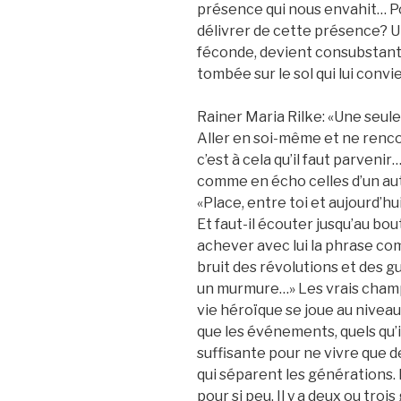
présence qui nous envahit… Po
délivrer de cette présence? U
féconde, devient consubstanti
tombée sur le sol qui lui convien
Rainer Maria Rilke: «Une seule
Aller en soi-même et ne renc
c’est à cela qu’il faut parveni
comme en écho celles d’un aut
«Place, entre toi et aujourd’hu
Et faut-il écouter jusqu’au bout
achever avec lui la phrase co
bruit des révolutions et des
un murmure…» Les vrais champ
vie héroïque se joue au niveau
que les événements, quels qu’i
suffisante pour ne vivre que de
qui séparent les générations. 
pour si peu. Il y a deux ou tro