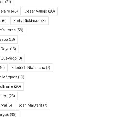
aud
(21)
elaire
(46)
César Vallejo
(20)
s
(6)
Emily Dickinson
(8)
cía Lorca
(59)
ssoa
(18)
 Goya
(13)
e Quevedo
(8)
16)
Friedrich Nietzsche
(7)
ía Márquez
(10)
llinaire
(20)
ubert
(23)
rval
(6)
Joan Margarit
(7)
orges
(39)