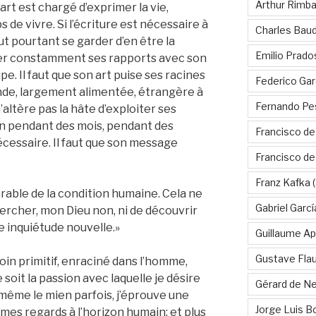
Arthur Rimb
’art est chargé d’exprimer la vie,
 de vivre. Si l’écriture est nécessaire à
Charles Baud
ut pourtant se garder d’en être la
Emilio Prado
iller constamment ses rapports avec son
pe. Il faut que son art puise ses racines
Federico Gar
nde, largement alimentée, étrangère à
Fernando Pe
n’altère pas la hâte d’exploiter ses
tion pendant des mois, pendant des
Francisco de
écessaire. Il faut que son message
Francisco d
Franz Kafka
(
rable de la condition humaine. Cela ne
Gabriel Garc
rcher, mon Dieu non, ni de découvrir
 inquiétude nouvelle.»
Guillaume Apo
Gustave Fla
in primitif, enraciné dans l’homme,
 soit la passion avec laquelle je désire
Gérard de Ne
 même le mien parfois, j’éprouve une
Jorge Luis B
mes regards à l’horizon humain; et plus