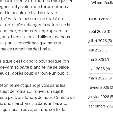
e d’attirer l’attention, de faire parler
William Faul
égance. Il y a bien une force qui nous
est le besoin de traduire la vie.
 c’est faire passer d’un état à un
ARCHIVES
onc tenter d’en changer la nature, de la
la dominer, en nous en appropriant la
août 2026
(1)
on, et non la seule d’ailleurs, de nous
juillet 2026
(5)
es, par la conscience que nous en
mme de remplir sa destinée…
juin 2026
(3)
mai 2026
(7)
ela que c’est d’abord pour soi que l’on
t devant sa page blanche, ne se place
avril 2026
(4)
x si, après coup; il trouve un public…
mars 2026
(5)
 étonnement quand je vois dans les
février 2026
(2
 sujet de roman…Trouver un sujet!
janvier 2026
(5
lque part, en dehors de nous. Comme s’il
mme une marchandise dans un bazar…
décembre 20
t qui nous trouve, oui, une sorte de