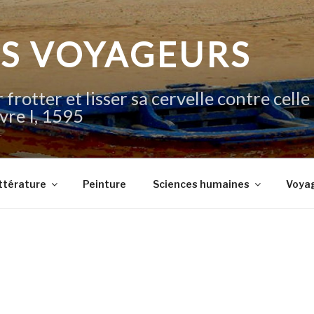
IS VOYAGEURS
 frotter et lisser sa cervelle contre celle
vre I, 1595
ttérature
Peinture
Sciences humaines
Voya