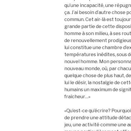
qu’une incapacité, une répugnan
ça. J’ai besoin d’autre chose p
commun. Cet air-là est toujours
grande partie de cette disposi
homme à son milieu, à ses rou
de renouvellement prodigieuse
lui constitue une chambre d’e
températures inédites, sous 
nouvel homme. Mon personnag
nouveau monde, où, par chacun
quelque chose de plus haut, de
lui le désir, la nostalgie de c
humains un maximum de signif
fraîcheur…»
«Qu’est-ce qu’écrire? Pourquo
de prendre une attitude détac
jeu, une activité comme une a