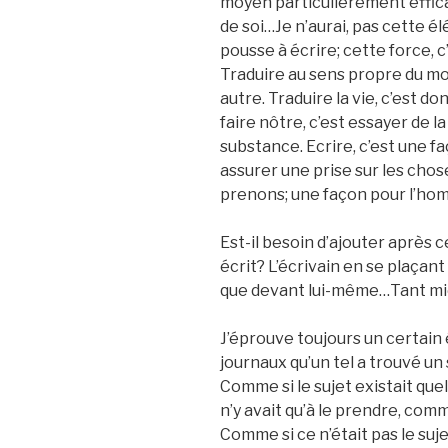
moyen particulièrement efficac
de soi…Je n’aurai, pas cette él
pousse à écrire; cette force, c’
Traduire au sens propre du mot,
autre. Traduire la vie, c’est d
faire nôtre, c’est essayer de 
substance. Ecrire, c’est une faç
assurer une prise sur les chos
prenons; une façon pour l’ho
Est-il besoin d’ajouter après c
écrit? L’écrivain en se plaçan
que devant lui-même…Tant mieu
J’éprouve toujours un certain
journaux qu’un tel a trouvé un
Comme si le sujet existait que
n’y avait qu’à le prendre, co
Comme si ce n’était pas le suje