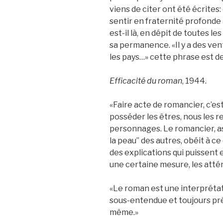
viens de citer ont été écrite
sentir en fraternité profonde 
est-il là, en dépit de toutes l
sa permanence. «Il y a des ven
les pays…» cette phrase est de 
Efficacité du roman
, 1944.
«Faire acte de romancier, c’es
posséder les êtres, nous les 
personnages. Le romancier, as
la peau” des autres, obéit à ce
des explications qui puissent 
une certaine mesure, les attén
«Le roman est une interprétati
sous-entendue et toujours pr
même.»