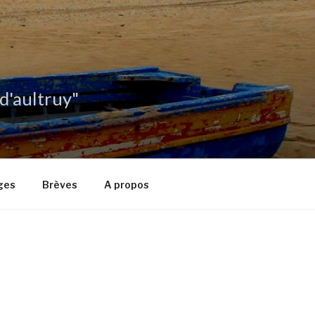
 d'aultruy"
ges
Brèves
A propos