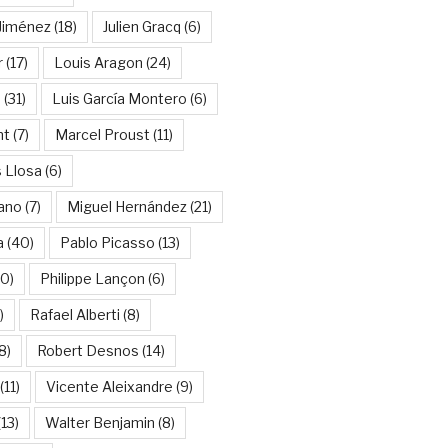
Jiménez
(18)
Julien Gracq
(6)
r
(17)
Louis Aragon
(24)
a
(31)
Luis García Montero
(6)
nt
(7)
Marcel Proust
(11)
 Llosa
(6)
ano
(7)
Miguel Hernández
(21)
a
(40)
Pablo Picasso
(13)
10)
Philippe Lançon
(6)
)
Rafael Alberti
(8)
8)
Robert Desnos
(14)
(11)
Vicente Aleixandre
(9)
13)
Walter Benjamin
(8)