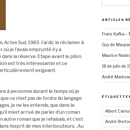
pour
:
ARTICLES R
Franz Kafka –
n,
Actes Sud, 1983. J’ai dû le réclamer à
Guy de Maupas
 où je l’avais emprunté il y a
Maurice Nadea
 dans la réserve. Etape avant le pilon.
ion est très intéressante et ce
18 de julio de 
articulièrement exigeant.
André Markowi
ans à personne durant le temps où je
ÉTIQUETTE
que ce n’est pas de l’ordre du langage
ges, je ne les entends, que dans le
Albert Camu
qu’il m’est arrivé de parler d’un roman
 un autre roman que je refaisais, et c’est
André Breto
 dans l’esprit de mes interlocuteurs…Au