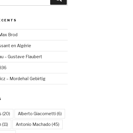
ÉCENTS
 Max Brod
sant en Algérie
u – Gustave Flaubert
1936
cz – Mordehaï Gebirtig
S
s
(20)
Alberto Giacometti
(6)
n
(11)
Antonio Machado
(45)