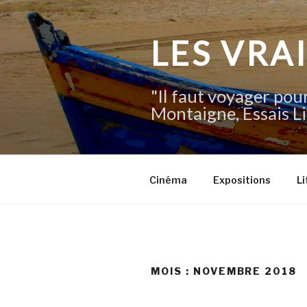
Aller
au
contenu
LES VRA
principal
"Il faut voyager pour
Montaigne, Essais Li
Cinéma
Expositions
Li
MOIS :
NOVEMBRE 2018