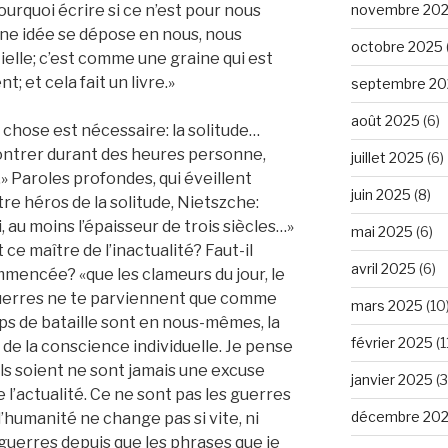
novembre 20
urquoi écrire si ce n’est pour nous
ne idée se dépose en nous, nous
octobre 2025
elle; c’est comme une graine qui est
t; et cela fait un livre.»
septembre 20
août 2025
(6)
 chose est nécessaire: la solitude…
ontrer durant des heures personne,
juillet 2025
(6)
r…» Paroles profondes, qui éveillent
juin 2025
(8)
re héros de la solitude, Nietszche:
i, au moins l’épaisseur de trois siècles…»
mai 2025
(6)
 ce maître de l’inactualité? Faut-il
avril 2025
(6)
mmencée? «que les clameurs du jour, le
 guerres ne te parviennent que comme
mars 2025
(10
s de bataille sont en nous-mêmes, la
février 2025
(1
 de la conscience individuelle. Je pense
ls soient ne sont jamais une excuse
janvier 2025
(3
 l’actualité. Ce ne sont pas les guerres
décembre 20
l’humanité ne change pas si vite, ni
is guerres depuis que les phrases que je