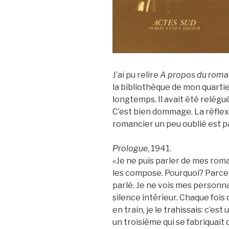
J’ai pu relire
A propos du roma
la bibliothèque de mon quartier
longtemps. Il avait été relégué
C’est bien dommage. La réflex
romancier un peu oublié est p
Prologue
, 1941.
«Je ne puis parler de mes rom
les compose. Pourquoi? Parce 
parlé. Je ne vois mes personna
silence intérieur. Chaque fois 
en train, je le trahissais: c’est
un troisième qui se fabriquait