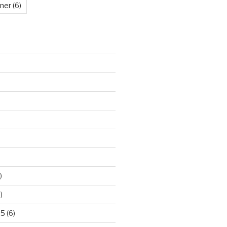
kner
(6)
)
)
25
(6)