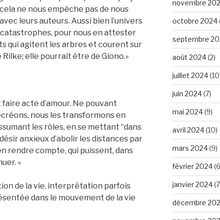
novembre 20
s: cela ne nous empêche pas de nous
avec leurs auteurs. Aussi bien l’univers
octobre 2024
es catastrophes, pour nous en attester
septembre 20
ts qui agitent les arbres et courent sur
Rilke; elle pourrait être de Giono.»
août 2024
(2)
juillet 2024
(10
juin 2024
(7)
t faire acte d’amour. Ne pouvant
mai 2024
(9)
recréons, nous les transformons en
sumant les rôles, en se mettant “dans
avril 2024
(10)
 désir anxieux d’abolir les distances par
mars 2024
(9)
en rendre compte, qui puissent, dans
uer. »
février 2024
(6
janvier 2024
(7
on de la vie, interprétation parfois
ésentée dans le mouvement de la vie
décembre 20