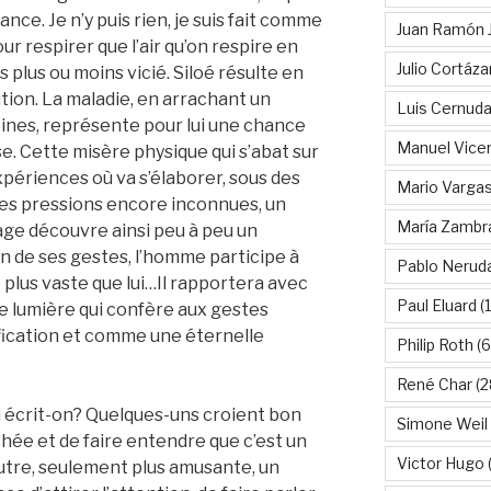
ce. Je n’y puis rien, je suis fait comme
Juan Ramón 
our respirer que l’air qu’on respire en
Julio Cortáza
 plus ou moins vicié. Siloé résulte en
tion. La maladie, en arrachant un
Luis Cernud
tines, représente pour lui une chance
Manuel Vice
. Cette misère physique qui s’abat sur
xpériences où va s’élaborer, sous des
Mario Vargas
des pressions encore inconnues, un
María Zambr
e découvre ainsi peu à peu un
 de ses gestes, l’homme participe à
Pablo Nerud
 plus vaste que lui…Il rapportera avec
Paul Eluard
(
ette lumière qui confère aux gestes
ication et comme une éternelle
Philip Roth
(6
René Char
(2
i écrit-on? Quelques-uns croient bon
Simone Weil
hée et de faire entendre que c’est un
Victor Hugo
(
utre, seulement plus amusante, un