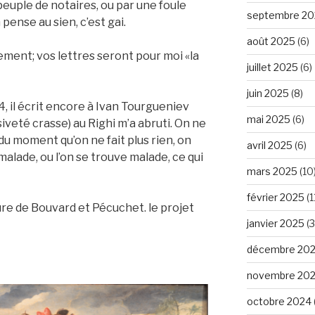
peuple de notaires, ou par une foule
septembre 20
pense au sien, c’est gai.
août 2025
(6)
ment; vos lettres seront pour moi «la
juillet 2025
(6)
juin 2025
(8)
4, il écrit encore à Ivan Tourgueniev
mai 2025
(6)
iveté crasse) au Righi m’a abruti. On ne
du moment qu’on ne fait plus rien, on
avril 2025
(6)
 malade, ou l’on se trouve malade, ce qui
mars 2025
(10
février 2025
(1
ture de Bouvard et Pécuchet. le projet
janvier 2025
(3
décembre 20
novembre 20
octobre 2024