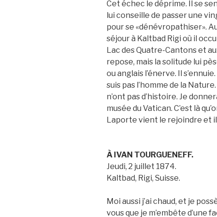
Cet échec le déprime. Il se se
lui conseille de passer une vin
pour se «dénévropathiser». Au
séjour à Kaltbad Rigi où il oc
Lac des Quatre-Cantons et aux
repose, mais la solitude lui p
ou anglais l’énerve. Il s’ennuie. 
suis pas l’homme de la Nature.
n’ont pas d’histoire. Je donnera
musée du Vatican. C’est là qu’o
Laporte vient le rejoindre et 
À IVAN TOURGUENEFF.
Jeudi, 2 juillet 1874.
Kaltbad, Rigi, Suisse.
Moi aussi j’ai chaud, et je pos
vous que je m’embête d’une faç