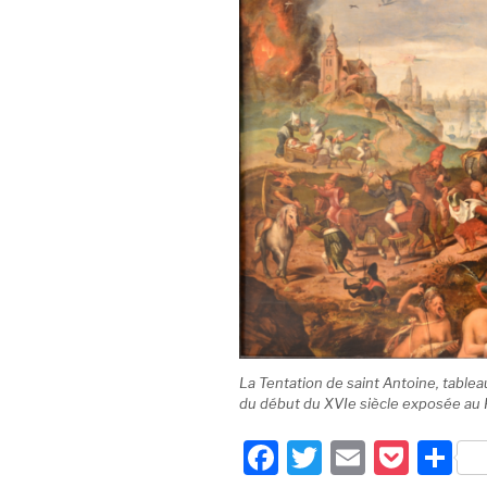
La Tentation de saint Antoine, tablea
du début du XVIe siècle exposée au P
F
T
E
P
P