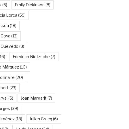
s
(6)
Emily Dickinson
(8)
cía Lorca
(59)
ssoa
(18)
 Goya
(13)
e Quevedo
(8)
16)
Friedrich Nietzsche
(7)
ía Márquez
(10)
llinaire
(20)
ubert
(23)
rval
(6)
Joan Margarit
(7)
orges
(39)
Jiménez
(18)
Julien Gracq
(6)