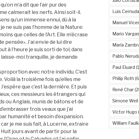
Julio Cortáza
qu’on m’a dit que l’air pur des
Luis Cernud
 calmerait les nerfs. Ainsi soit-il.
sens qu’un immense ennui, dû à la
Manuel Vice
s, je ne suis pas l’homme de la Nature:
Mario Vargas
ins que celles de l’Art. Elle m’écrase
 pensée». J’ai envie de lui dire
María Zambr
t à l’heure je suis sorti de toi; dans
Pablo Nerud
 laisse-moi tranquille, je demande
Paul Eluard
(
isproportion avec notre individu. C’est
Philip Roth
(6
. Voilà la troisième fois qu’elles me
J’espère que c’est la dernière. Et puis
René Char
(2
ux, ces messieurs les étrangers qui
Simone Weil
ds ou Anglais, munis de bâtons et de
 d’embrasser trois veaux que j’ai
Victor Hugo
(
par humanité et besoin d’expansion.
William Faul
r je me suis fait, à Lucerne, extraire
 Huit jours avant de partir pour la
s l’Orne et le Calvados et j’ai enfin