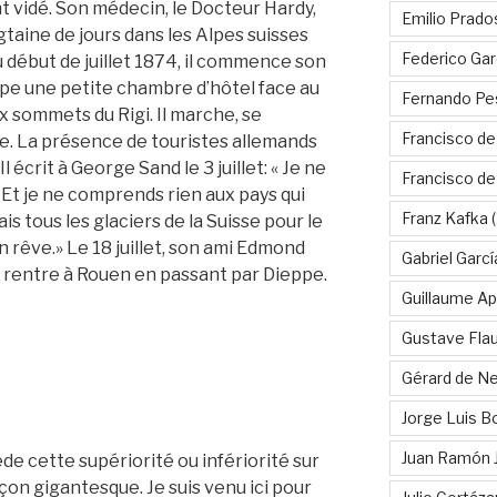
nt vidé. Son médecin, le Docteur Hardy,
Emilio Prado
gtaine de jours dans les Alpes suisses
Federico Gar
 début de juillet 1874, il commence son
cupe une petite chambre d’hôtel face au
Fernando Pe
 sommets du Rigi. Il marche, se
Francisco de
èse. La présence de touristes allemands
Il écrit à George Sand le 3 juillet: « Je ne
Francisco d
 Et je ne comprends rien aux pays qui
Franz Kafka
(
is tous les glaciers de la Suisse pour le
n rêve.» Le 18 juillet, son ami Edmond
Gabriel Garc
il rentre à Rouen en passant par Dieppe.
Guillaume Apo
Gustave Fla
Gérard de Ne
Jorge Luis B
Juan Ramón 
sède cette supériorité ou infériorité sur
on gigantesque. Je suis venu ici pour