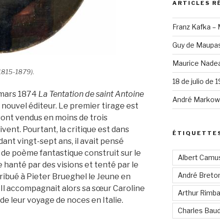
ARTICLES R
Franz Kafka –
Guy de Maupas
Maurice Nadea
1815-1879).
18 de julio de 
 mars 1874
La Tentation de saint Antoine
André Markowi
nouvel éditeur. Le premier tirage est
 sont vendus en moins de trois
vent. Pourtant, la critique est dans
ÉTIQUETTE
ant vingt-sept ans, il avait pensé
te de poème fantastique construit sur le
Albert Camu
hanté par des visions et tenté par le
André Breto
attribué à Pieter Brueghel le Jeune en
 Il accompagnait alors sa sœur Caroline
Arthur Rimb
de leur voyage de noces en Italie.
Charles Baud