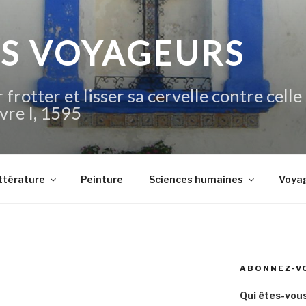
IS VOYAGEURS
 frotter et lisser sa cervelle contre celle
vre I, 1595
ttérature
Peinture
Sciences humaines
Voya
ABONNEZ-V
Qui êtes-vous