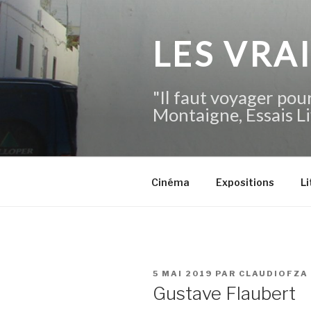
Aller
au
contenu
LES VRA
principal
"Il faut voyager pour
Montaigne, Essais Li
Cinéma
Expositions
Li
PUBLIÉ
5 MAI 2019
PAR
CLAUDIOFZA
LE
Gustave Flaubert