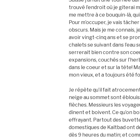
trouvé l’endroit où je gîtera
me mettre à ce bouquin-là, qui
Pour m’occuper, je vais tâcher
obscurs. Mais je me connais, je 
avoir vingt-cinq ans et se pro
chalets se suivant dans l’eau 
serrerait bien contre son coeu
expansions, couchés sur l’herb
dans le coeur et sur la tête! M
mon vieux, et a toujours été f
Je répète qu’il fait atroceme
neige au sommet sont éblouis
flèches. Messieurs les voyag
dînent et boivent. Ce qu’on bo
effrayant. Partout des buvette
domestiques de Kaltbad ont de
dès 9 heures du matin; et comm