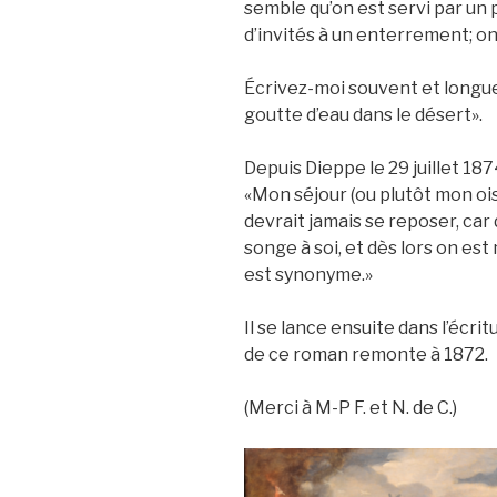
semble qu’on est servi par un 
d’invités à un enterrement; on 
Écrivez-moi souvent et longue
goutte d’eau dans le désert».
Depuis Dieppe le 29 juillet 187
«Mon séjour (ou plutôt mon ois
devrait jamais se reposer, car 
songe à soi, et dès lors on est
est synonyme.»
Il se lance ensuite dans l’écri
de ce roman remonte à 1872.
(Merci à M-P F. et N. de C.)