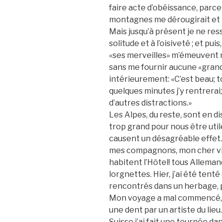
faire acte d’obéissance, parce 
montagnes me dérougirait et me
Mais jusqu’à présent je ne res
solitude et à l’oisiveté ; et pui
«ses merveilles» m’émeuvent mo
sans me fournir aucune «grande
intérieurement: «C’est beau; tou
quelques minutes j’y rentrerai;
d’autres distractions.»
Les Alpes, du reste, sont en d
trop grand pour nous être utile
causent un désagréable effet. 
mes compagnons, mon cher vie
habitent l’Hôtel! tous Alleman
lorgnettes. Hier, j’ai été tenté
rencontrés dans un herbage, 
Mon voyage a mal commencé, ca
une dent par un artiste du lieu.
Suisse j’ai fait une tournée dan