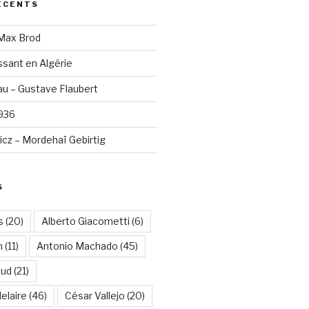
ÉCENTS
 Max Brod
sant en Algérie
u – Gustave Flaubert
1936
cz – Mordehaï Gebirtig
S
s
(20)
Alberto Giacometti
(6)
n
(11)
Antonio Machado
(45)
aud
(21)
elaire
(46)
César Vallejo
(20)