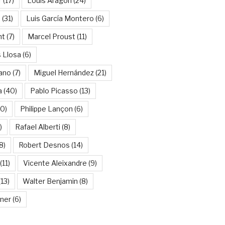
r
(17)
Louis Aragon
(24)
a
(31)
Luis García Montero
(6)
nt
(7)
Marcel Proust
(11)
 Llosa
(6)
ano
(7)
Miguel Hernández
(21)
a
(40)
Pablo Picasso
(13)
10)
Philippe Lançon
(6)
)
Rafael Alberti
(8)
8)
Robert Desnos
(14)
(11)
Vicente Aleixandre
(9)
13)
Walter Benjamin
(8)
kner
(6)