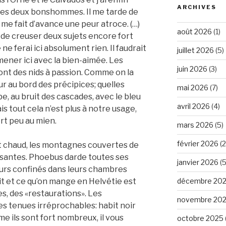
ARCHIVES
i mes deux bonshommes. Il me tarde de
 me fait d’avance une peur atroce. (…)
août 2026
(1)
 de creuser deux sujets encore fort
ne ferai ici absolument rien. Il faudrait
juillet 2026
(5)
mener ici avec la bien-aimée. Les
juin 2026
(3)
sont des nids à passion. Comme on la
r au bord des précipices; quelles
mai 2026
(7)
e, au bruit des cascades, avec le bleu
avril 2026
(4)
ais tout cela n’est plus à notre usage,
ort peu au mien.
mars 2026
(5)
février 2026
(2
nt chaud, les montagnes couvertes de
santes. Phoebus darde toutes ses
janvier 2026
(5
eurs confinés dans leurs chambres
it et ce qu’on mange en Helvétie est
décembre 20
s, des «restaurations». Les
novembre 20
s tenues irréprochables: habit noir
e ils sont fort nombreux, il vous
octobre 2025