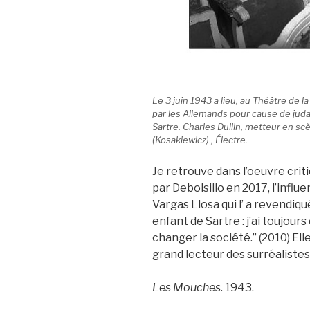
Le 3 juin 1943 a lieu, au Théâtre de 
par les Allemands pour cause de juda
Sartre. Charles Dullin, metteur en sc
(Kosakiewicz) , Électre.
Je retrouve dans l’oeuvre crit
par Debolsillo en 2017, l’influ
Vargas Llosa qui l’ a revendiqu
enfant de Sartre : j’ai toujour
changer la société.” (2010) El
grand lecteur des surréaliste
Les Mouches
. 1943.