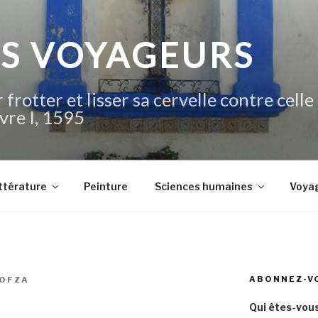
IS VOYAGEURS
 frotter et lisser sa cervelle contre celle
vre I, 1595
ttérature
Peinture
Sciences humaines
Voya
ABONNEZ-V
IOFZA
Qui êtes-vous