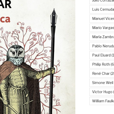
Julio Cortáza
Luis Cernud
Manuel Vice
Mario Vargas
María Zambr
Pablo Nerud
Paul Eluard
(
Philip Roth
(6
René Char
(2
Simone Weil
Victor Hugo
(
William Faul