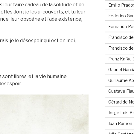
 leur faire cadeau de la solitude et de
Emilio Prado
offes dont je les ai couverts, et tu leur
Federico Gar
nce, leur obscène et fade existence,
Fernando Pe
Francisco de
ais-je le désespoir qui est en moi,
Francisco d
Franz Kafka
(
Gabriel Garc
s sont libres, et la vie humaine
Guillaume Apo
désespoir.
Gustave Fla
Gérard de Ne
Jorge Luis B
Juan Ramón 