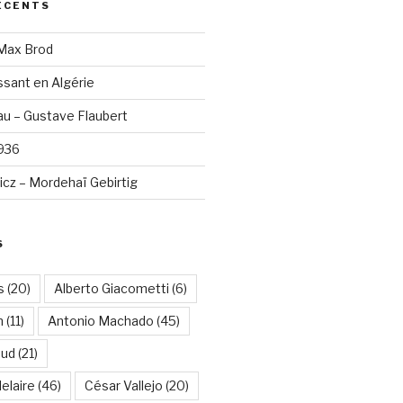
ÉCENTS
 Max Brod
sant en Algérie
u – Gustave Flaubert
1936
cz – Mordehaï Gebirtig
S
s
(20)
Alberto Giacometti
(6)
n
(11)
Antonio Machado
(45)
aud
(21)
elaire
(46)
César Vallejo
(20)