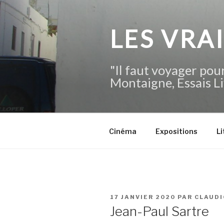
Aller
au
contenu
LES VRA
principal
"Il faut voyager pour
Montaigne, Essais Li
Cinéma
Expositions
Li
PUBLIÉ
17 JANVIER 2020
PAR
CLAUD
LE
Jean-Paul Sartre