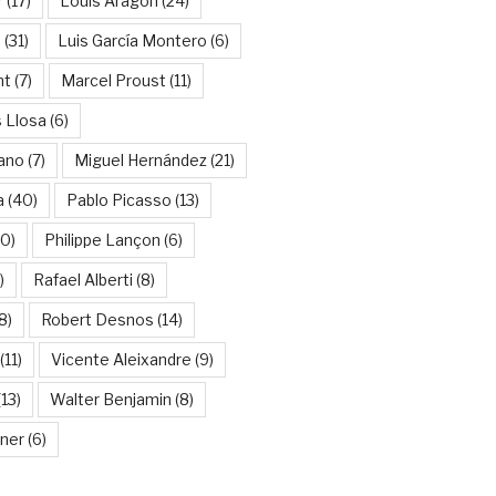
r
(17)
Louis Aragon
(24)
a
(31)
Luis García Montero
(6)
nt
(7)
Marcel Proust
(11)
 Llosa
(6)
ano
(7)
Miguel Hernández
(21)
a
(40)
Pablo Picasso
(13)
10)
Philippe Lançon
(6)
)
Rafael Alberti
(8)
8)
Robert Desnos
(14)
(11)
Vicente Aleixandre
(9)
13)
Walter Benjamin
(8)
kner
(6)