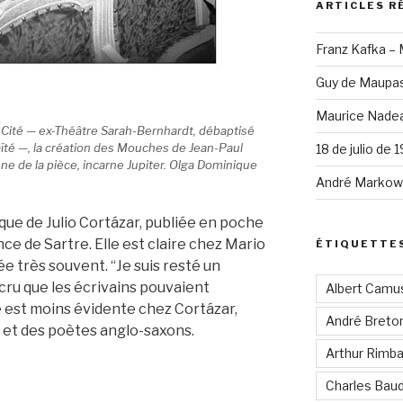
ARTICLES R
Franz Kafka –
Guy de Maupas
Maurice Nadea
la Cité — ex-Théâtre Sarah-Bernhardt, débaptisé
ïté —, la création des Mouches de Jean-Paul
18 de julio de 
ène de la pièce, incarne Jupiter. Olga Dominique
André Markowi
ique de Julio Cortázar, publiée en poche
ence de Sartre. Elle est claire chez Mario
ÉTIQUETTE
ée très souvent. “Je suis resté un
s cru que les écrivains pouvaient
Albert Camu
le est moins évidente chez Cortázar,
André Breto
s et des poètes anglo-saxons.
Arthur Rimb
Charles Baud