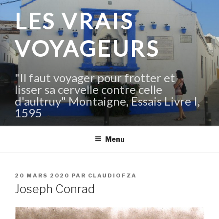
Aller
LES VRAIS
au
contenu
VOYAGEURS
principal
"Il faut voyager pour frotter et
lisser sa cervelle contre celle
d'aultruy" Montaigne, Essais Livre I,
1595
Menu
PUBLIÉ
20 MARS 2020
PAR
CLAUDIOFZA
LE
Joseph Conrad