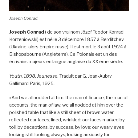
Joseph Conrad.
Joseph Conrad
( de son vrai nom Józef Teodor Konrad
Korzeniowski) est né le 3 décembre 1857 à Berditchev
(Ukraine, alors Empire russe). Il est mort le 3 août 1924 à
Bishopsbourne (Angleterre). Ce Polonais est un des
écrivains majeurs en langue anglaise du XX ème siècle.
Youth. 1898.
Jeunesse.
Traduit par G. Jean-Aubry
Gallimard Paris, 1925.
«And we all nodded at him: the man of finance, the man of
accounts, the man of law, we all nodded at him over the
polished table that like a still sheet of brown water
reflected our faces, lined, wrinkled; our faces marked by
toil, by deceptions, by success, by love; our weary eyes
looking still, looking always, looking anxiously for