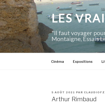
Aller
au
contenu
LES VRA
principal
"Il faut voyager pour
Montaigne, Essais Li
Cinéma
Expositions
Li
PUBLIÉ
5 AOÛT 2021
PAR
CLAUDIOFZ
LE
Arthur Rimbaud