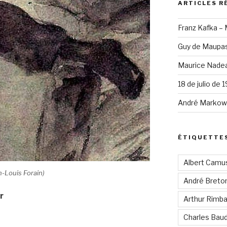
ARTICLES R
Franz Kafka –
Guy de Maupas
Maurice Nadea
18 de julio de 
André Markowi
ÉTIQUETTE
Albert Camu
n-Louis Forain)
André Breto
r
Arthur Rimb
Charles Baud