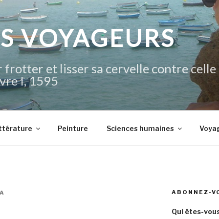
IS VOYAGEURS
 frotter et lisser sa cervelle contre celle
vre I, 1595
ttérature
Peinture
Sciences humaines
Voya
ABONNEZ-V
A
Qui êtes-vous