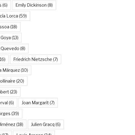
s
(6)
Emily Dickinson
(8)
cía Lorca
(59)
ssoa
(18)
 Goya
(13)
e Quevedo
(8)
16)
Friedrich Nietzsche
(7)
ía Márquez
(10)
llinaire
(20)
ubert
(23)
rval
(6)
Joan Margarit
(7)
orges
(39)
Jiménez
(18)
Julien Gracq
(6)