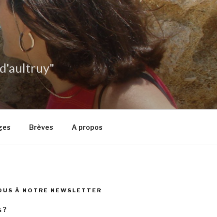
 d'aultruy"
ges
Brèves
A propos
OUS À NOTRE NEWSLETTER
 ?