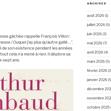
ARCHIVES
août 2026
(1)
juillet 2026
(5)
juin 2026
(3)
esse gâchée rappelle François Villon :
esse / Ouquel j’ay plus qu’autre gallé …”.
mai 2026
(7)
ité de son existence pendant les années
avril 2026
(4)
tout cela n’a mené à rien. Il déplore sa
ix-sept ans.
mars 2026
(5)
février 2026
(2
janvier 2026
(5
décembre 20
novembre 20
octobre 2025