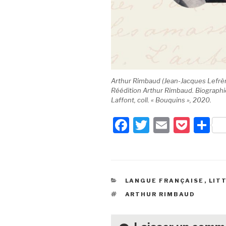
Arthur Rimbaud (Jean-Jacques Lefrèr
Réédition Arthur Rimbaud. Biographie
Laffont, coll. « Bouquins », 2020.
F
T
E
P
P
a
wi
m
o
ar
c
tt
ail
c
ta
e
er
k
g
CATÉGORIES
LANGUE FRANÇAISE
,
LIT
b
et
er
ÉTIQUETTES
ARTHUR RIMBAUD
o
o