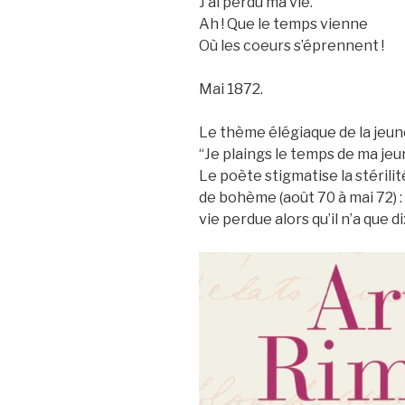
J’ai perdu ma vie.
Ah ! Que le temps vienne
Où les coeurs s’éprennent !
Mai 1872.
Le thème élégiaque de la jeun
“Je plaings le temps de ma jeun
Le poète stigmatise la stéril
de bohème (août 70 à mai 72) : 
vie perdue alors qu’il n’a que d