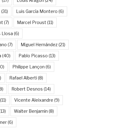
r
(17)
Louis Aragon
(24)
a
(31)
Luis García Montero
(6)
nt
(7)
Marcel Proust
(11)
 Llosa
(6)
ano
(7)
Miguel Hernández
(21)
a
(40)
Pablo Picasso
(13)
10)
Philippe Lançon
(6)
)
Rafael Alberti
(8)
8)
Robert Desnos
(14)
(11)
Vicente Aleixandre
(9)
13)
Walter Benjamin
(8)
kner
(6)