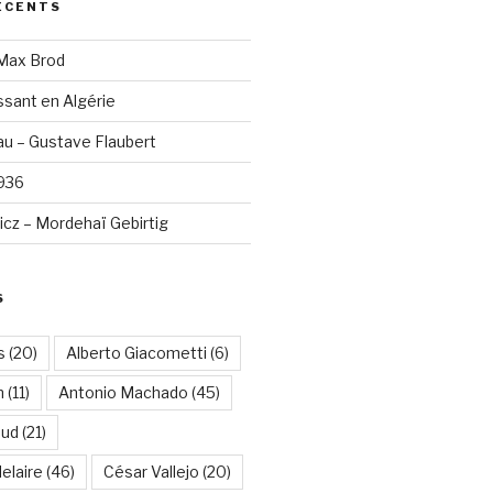
ÉCENTS
 Max Brod
sant en Algérie
u – Gustave Flaubert
1936
cz – Mordehaï Gebirtig
S
s
(20)
Alberto Giacometti
(6)
n
(11)
Antonio Machado
(45)
aud
(21)
elaire
(46)
César Vallejo
(20)