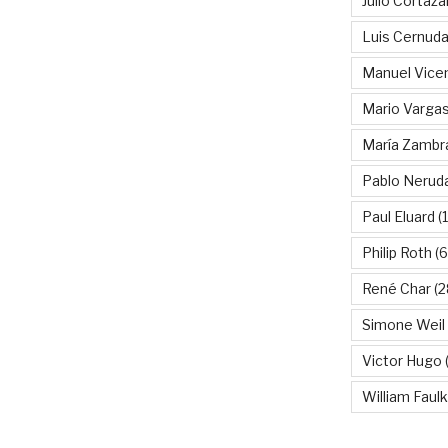
Julio Cortáza
Luis Cernud
Manuel Vice
Mario Vargas
María Zambr
Pablo Nerud
Paul Eluard
(
Philip Roth
(6
René Char
(2
Simone Weil
Victor Hugo
(
William Faul