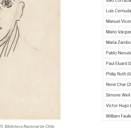
Julio Cortáza
Luis Cernud
Manuel Vice
Mario Vargas
María Zambr
Pablo Nerud
Paul Eluard
(
Philip Roth
(6
René Char
(2
Simone Weil
Victor Hugo
(
William Faul
. Biblioteca Nacional de Chile.