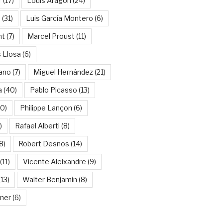
r
(17)
Louis Aragon
(24)
a
(31)
Luis García Montero
(6)
nt
(7)
Marcel Proust
(11)
 Llosa
(6)
ano
(7)
Miguel Hernández
(21)
a
(40)
Pablo Picasso
(13)
10)
Philippe Lançon
(6)
)
Rafael Alberti
(8)
8)
Robert Desnos
(14)
(11)
Vicente Aleixandre
(9)
13)
Walter Benjamin
(8)
kner
(6)