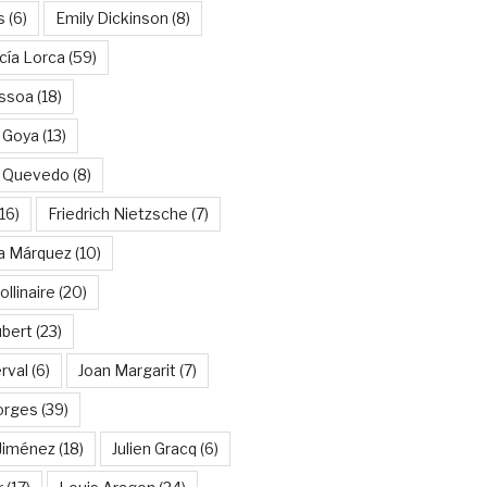
s
(6)
Emily Dickinson
(8)
cía Lorca
(59)
ssoa
(18)
 Goya
(13)
e Quevedo
(8)
16)
Friedrich Nietzsche
(7)
ía Márquez
(10)
llinaire
(20)
ubert
(23)
rval
(6)
Joan Margarit
(7)
orges
(39)
Jiménez
(18)
Julien Gracq
(6)