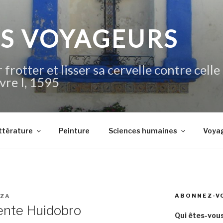
IS VOYAGEURS
 frotter et lisser sa cervelle contre celle
vre I, 1595
ttérature
Peinture
Sciences humaines
Voya
ABONNEZ-V
FZA
cente Huidobro
Qui êtes-vous