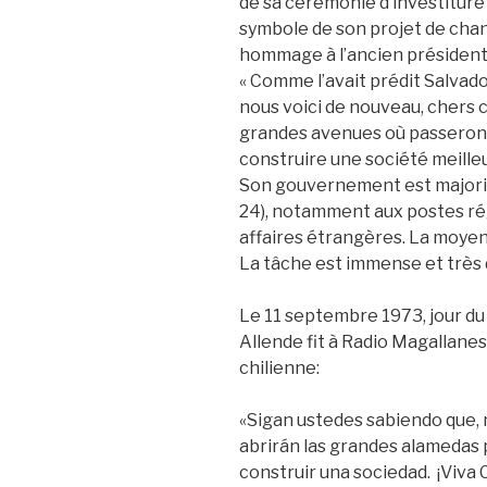
de sa cérémonie d’investiture 
symbole de son projet de cha
hommage à l’ancien président 
« Comme l’avait prédit Salvado
nous voici de nouveau, chers c
grandes avenues où passeront
construire une société meilleure
Son gouvernement est majori
24), notamment aux postes réga
affaires étrangères. La moyen
La tâche est immense et très di
Le 11 septembre 1973, jour du 
Allende fit à Radio Magallanes
chilienne:
«Sigan ustedes sabiendo que,
abrirán las grandes alamedas 
construir una sociedad. ¡Viva C