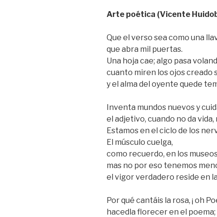
Arte poética (Vicente Huido
Que el verso sea como una lla
que abra mil puertas.
Una hoja cae; algo pasa voland
cuanto miren los ojos creado 
y el alma del oyente quede te
Inventa mundos nuevos y cuida
el adjetivo, cuando no da vida,
Estamos en el ciclo de los nerv
El músculo cuelga,
como recuerdo, en los museos
mas no por eso tenemos menos
el vigor verdadero reside en l
Por qué cantáis la rosa, ¡ oh Po
hacedla florecer en el poema;