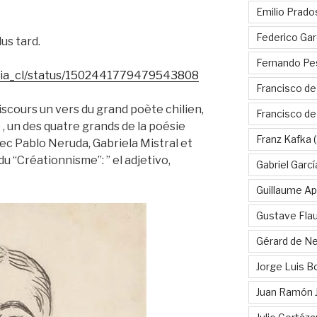
Emilio Prado
Federico Gar
us tard.
Fernando Pe
ncia_cl/status/1502441779479543808
Francisco de
discours un vers du grand poète chilien,
Francisco d
, un des quatre grands de la poésie
Franz Kafka
(
ec Pablo Neruda, Gabriela Mistral et
u “Créationnisme”: ” el adjetivo,
Gabriel Garc
Guillaume Apo
Gustave Fla
Gérard de Ne
Jorge Luis B
Juan Ramón 