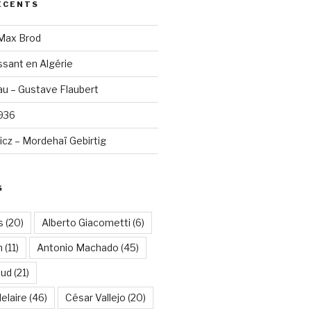
ÉCENTS
 Max Brod
sant en Algérie
u – Gustave Flaubert
1936
cz – Mordehaï Gebirtig
S
s
(20)
Alberto Giacometti
(6)
n
(11)
Antonio Machado
(45)
aud
(21)
elaire
(46)
César Vallejo
(20)