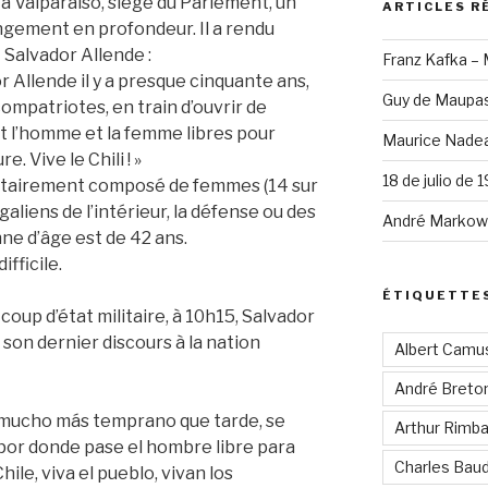
à Valparaíso, siège du Parlement, un
ARTICLES R
ngement en profondeur. Il a rendu
Salvador Allende :
Franz Kafka –
r Allende il y a presque cinquante ans,
Guy de Maupas
ompatriotes, en train d’ouvrir de
 l’homme et la femme libres pour
Maurice Nadea
. Vive le Chili ! »
18 de julio de 
tairement composé de femmes (14 sur
liens de l’intérieur, la défense ou des
André Markowi
ne d’âge est de 42 ans.
fficile.
ÉTIQUETTE
coup d’état militaire, à 10h15, Salvador
 son dernier discours à la nation
Albert Camu
André Breto
 mucho más temprano que tarde, se
Arthur Rimb
por donde pase el hombre libre para
Charles Baud
hile, viva el pueblo, vivan los