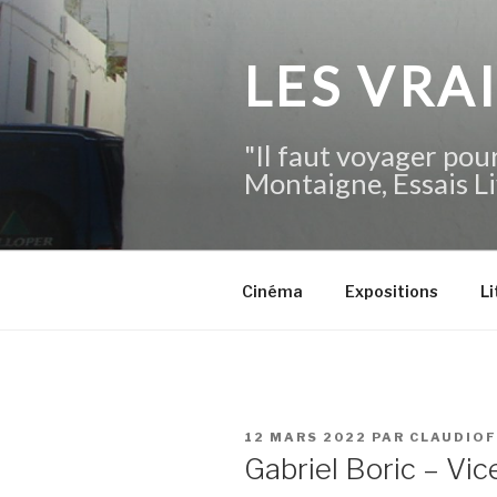
Aller
au
contenu
LES VRA
principal
"Il faut voyager pour
Montaigne, Essais Li
Cinéma
Expositions
Li
PUBLIÉ
12 MARS 2022
PAR
CLAUDIO
LE
Gabriel Boric – Vi