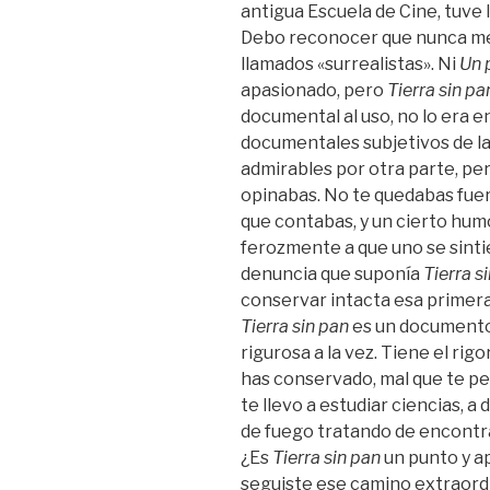
antigua Escuela de Cine, tuve
Debo reconocer que nunca me 
llamados «surrealistas». Ni
Un 
apasionado, pero
Tierra sin pa
documental al uso, no lo era en
documentales subjetivos de la
admirables por otra parte, pe
opinabas. No te quedabas fuera
que contabas, y un cierto humo
ferozmente a que uno se sint
denuncia que suponía
Tierra s
conservar intacta esa primera
Tierra sin pan
es un documento,
rigurosa a la vez. Tiene el rig
has conservado, mal que te pes
te llevo a estudiar ciencias, a 
de fuego tratando de encontra
¿Es
Tierra sin pan
un punto y a
seguiste ese camino extraordi