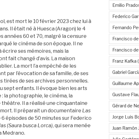
Emilio Prado
Federico Gar
, est mort le 10 février 2023 chez lui à
Fernando Pe
ns. Il était né à Huesca (Aragon) le 4
 les années 60 et 70, malgré la censure
Francisco de
marqué le cinéma de son époque. Il ne
Francisco d
à écrire ses mémoires, mais la
nt fait changé d’avis. La maison
Franz Kafka
(
ublier. La mort l’a empêché de les
Gabriel Garc
nt par l’évocation de sa famille, de ses
 tirées de ses archives personnelles.
Guillaume Apo
eu sept enfants. Il évoque bien les arts
Gustave Fla
 : la photographie, le cinéma, la
e théâtre. Il a réalisé une cinquantaine
Gérard de Ne
 sa mort. Il préparait un documentaire
Las
Jorge Luis B
e 6 épisodes de 50 minutes sur Federico
as (Saura busca Lorca)
, qui sera menée
Juan Ramón 
ura Medrano.