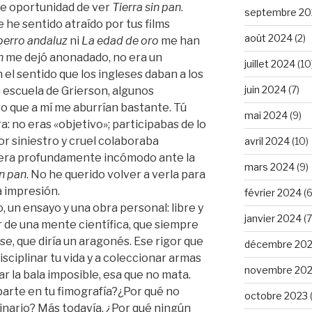
 le oportunidad de ver
Tierra sin pan
.
septembre 20
he sentido atraído por tus films
août 2024
(2)
perro andaluz
ni
La edad de oro
me han
n
me dejó anonadado, no era un
juillet 2024
(10
 el sentido que los ingleses daban a los
juin 2024
(7)
 escuela de Grierson, algunos
ro que a mí me aburrían bastante. Tú
mai 2024
(9)
: no eras «objetivo»; participabas de lo
r siniestro y cruel colaboraba
avril 2024
(10)
iera profundamente incómodo ante la
mars 2024
(9)
in pan
. No he querido volver a verla para
 impresión.
février 2024
(6
 un ensayo y una obra personal: libre y
janvier 2024
(7
or de una mente científica, que siempre
e, que diría un aragonés. Ese rigor que
décembre 20
disciplinar tu vida y a coleccionar armas
novembre 20
r la bala imposible, esa que no mata.
parte en tu fimografía?¿Por qué no
octobre 2023
nario? Más todavía, ¿Por qué ningún