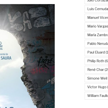
Julio Cortáza
Luis Cernud
Manuel Vice
Mario Vargas
María Zambr
Pablo Nerud
Paul Eluard
(
Philip Roth
(6
René Char
(2
Simone Weil
Victor Hugo
(
William Faul