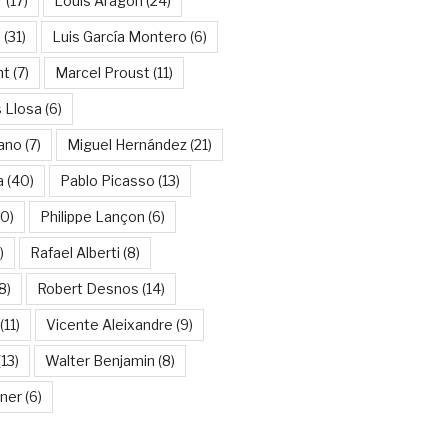
r
(17)
Louis Aragon
(24)
a
(31)
Luis García Montero
(6)
nt
(7)
Marcel Proust
(11)
 Llosa
(6)
ano
(7)
Miguel Hernández
(21)
a
(40)
Pablo Picasso
(13)
10)
Philippe Lançon
(6)
)
Rafael Alberti
(8)
8)
Robert Desnos
(14)
(11)
Vicente Aleixandre
(9)
13)
Walter Benjamin
(8)
kner
(6)