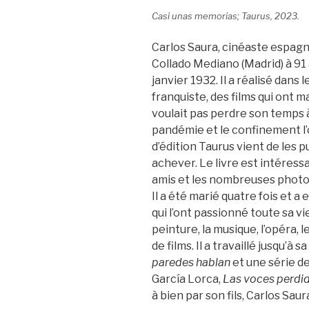
Casi unas memorias; Taurus, 2023.
Carlos Saura, cinéaste espagnol
Collado Mediano (Madrid) à 91 a
janvier 1932. Il a réalisé dans
franquiste, des films qui ont 
voulait pas perdre son temps 
pandémie et le confinement l’o
d’édition Taurus vient de les p
achever. Le livre est intéressa
amis et les nombreuses photos
Il a été marié quatre fois et a 
qui l’ont passionné toute sa vie
peinture, la musique, l’opéra, l
de films. Il a travaillé jusqu’à
paredes hablan
et une série d
García Lorca,
Las voces perdid
à bien par son fils, Carlos Sa