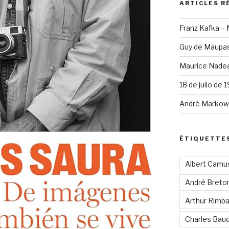
ARTICLES R
Franz Kafka –
Guy de Maupas
Maurice Nadea
18 de julio de 
André Markowi
ÉTIQUETTE
Albert Camu
André Breto
Arthur Rimb
Charles Baud