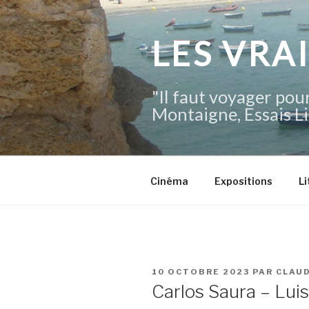
Aller
au
contenu
LES VRA
principal
"Il faut voyager pour
Montaigne, Essais Li
Cinéma
Expositions
Li
PUBLIÉ
10 OCTOBRE 2023
PAR
CLAU
LE
Carlos Saura – Lui