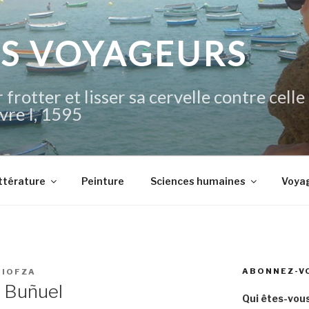
IS VOYAGEURS
 frotter et lisser sa cervelle contre celle
vre I, 1595
ttérature
Peinture
Sciences humaines
Voya
ABONNEZ-V
DIOFZA
s Buñuel
Qui êtes-vous