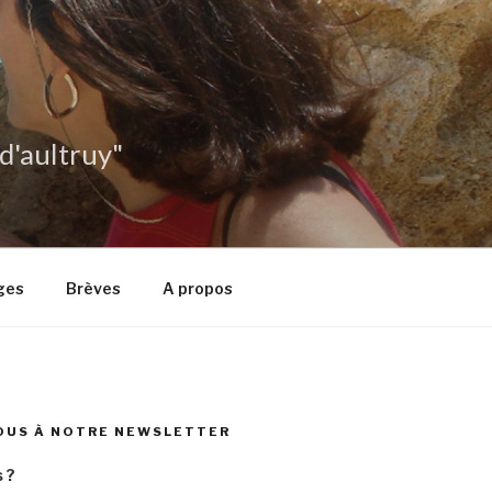
 d'aultruy"
ges
Brèves
A propos
OUS À NOTRE NEWSLETTER
 ?