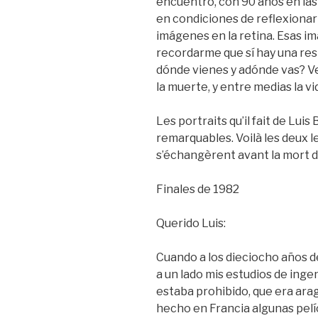
encuentro, con 90 años en las 
en condiciones de reflexionar 
imágenes en la retina. Esas
recordarme que sí hay una res
dónde vienes y adónde vas? Veng
la muerte, y entre medias la vi
Les portraits qu’il fait de Lui
remarquables. Voilà les deux l
s’échangèrent avant la mort de
Finales de 1982
Querido Luis:
Cuando a los dieciocho años de
a un lado mis estudios de inge
estaba prohibido, que era ara
hecho en Francia algunas pelí