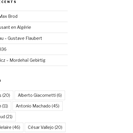
ÉCENTS
 Max Brod
sant en Algérie
u – Gustave Flaubert
1936
cz – Mordehaï Gebirtig
S
s
(20)
Alberto Giacometti
(6)
n
(11)
Antonio Machado
(45)
aud
(21)
elaire
(46)
César Vallejo
(20)