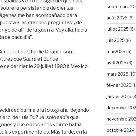
espaldas y en otro siglo del que nací,
septembre 20
sobre la persistencia de ciertas
 imágenes me han acompañado para
août 2025
(6)
puesta a las grandes preguntas: ¿de
juillet 2025
(6)
o de allí, de la guerra. Voy allá, hacia
da de cada día”.
juin 2025
(8)
mai 2025
(6)
s Buñuel et de Charlie Chaplin sont
ettres que Saura et Buñuel
avril 2025
(6)
 ce dernier le 29 juillet 1983 à Mexico.
mars 2025
(10
février 2025
(1
janvier 2025
(3
décembre 20
cidí dedicarme a la fotografía, dejando
niero, de Luis Buñuel solo sabía que
novembre 20
gonés y que en los años veinte había
octobre 2024
culas experimentales. Más tarde, en la