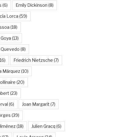
s
(6)
Emily Dickinson
(8)
cía Lorca
(59)
ssoa
(18)
 Goya
(13)
e Quevedo
(8)
16)
Friedrich Nietzsche
(7)
ía Márquez
(10)
llinaire
(20)
ubert
(23)
rval
(6)
Joan Margarit
(7)
orges
(39)
Jiménez
(18)
Julien Gracq
(6)