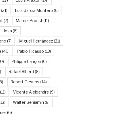
r
(17)
Louis Aragon
(24)
a
(31)
Luis García Montero
(6)
nt
(7)
Marcel Proust
(11)
 Llosa
(6)
ano
(7)
Miguel Hernández
(21)
a
(40)
Pablo Picasso
(13)
10)
Philippe Lançon
(6)
)
Rafael Alberti
(8)
8)
Robert Desnos
(14)
(11)
Vicente Aleixandre
(9)
13)
Walter Benjamin
(8)
kner
(6)