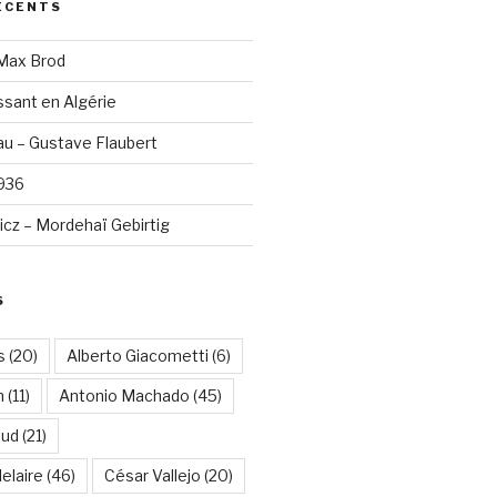
ÉCENTS
 Max Brod
sant en Algérie
u – Gustave Flaubert
1936
cz – Mordehaï Gebirtig
S
s
(20)
Alberto Giacometti
(6)
n
(11)
Antonio Machado
(45)
aud
(21)
elaire
(46)
César Vallejo
(20)