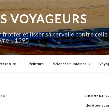
IS VOYAGEURS
 frotter et lisser sa cervelle contre celle
vre I, 1595
ttérature
Peinture
Sciences humaines
Voya
ABONNEZ-V
FZA
Qui êtes-vous