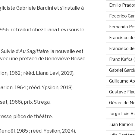
Emilio Prado
liciste Gabriele Bardini et s’installe à
Federico Gar
Fernando Pe
1956, retraduit chez Liana Levi sous le
Francisco de
Francisco d
 Suivie d’
Au Sagittaire
, la nouvelle est
avec une préface de Geneviève Brisac.
Franz Kafka
(
Gabriel Garc
n, 1962 ; rééd. Liana Levi, 2019).
Guillaume Apo
rion, 1964 ; rééd. Ypsilon, 2018).
Gustave Fla
set, 1966), prix Strega.
Gérard de Ne
Jorge Luis B
gresse
, pièce de théâtre.
Juan Ramón 
Denoël, 1985 ; rééd. Ypsilon, 2024).