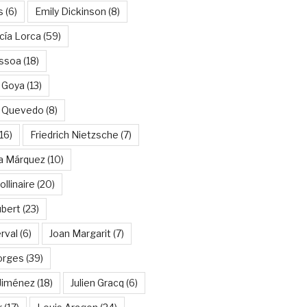
s
(6)
Emily Dickinson
(8)
cía Lorca
(59)
ssoa
(18)
 Goya
(13)
e Quevedo
(8)
16)
Friedrich Nietzsche
(7)
ía Márquez
(10)
llinaire
(20)
ubert
(23)
rval
(6)
Joan Margarit
(7)
orges
(39)
Jiménez
(18)
Julien Gracq
(6)