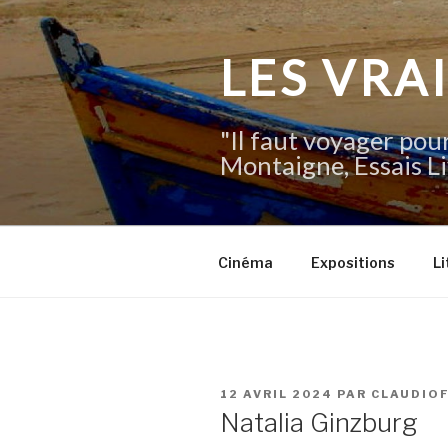
Aller
au
contenu
LES VRA
principal
"Il faut voyager pour
Montaigne, Essais Li
Cinéma
Expositions
Li
PUBLIÉ
12 AVRIL 2024
PAR
CLAUDIO
LE
Natalia Ginzburg