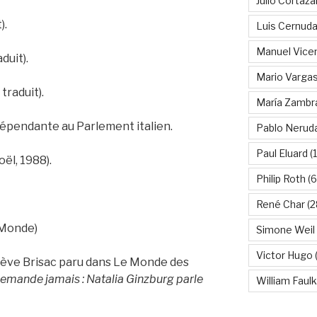
Julio Cortáza
).
Luis Cernud
Manuel Vice
duit).
Mario Vargas
traduit).
María Zambr
dépendante au Parlement italien.
Pablo Nerud
Paul Eluard
(
ël, 1988).
Philip Roth
(6
René Char
(2
 Monde)
Simone Weil
Victor Hugo
(
eviève Brisac paru dans Le Monde des
mande jamais : Natalia Ginzburg parle
William Faul