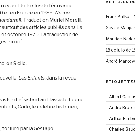
ARTICLES R
 recueil de textes de l’écrivaine
70 et en France en 1985 :
Ne me
Franz Kafka –
mandarmi)
. Traduction Muriel Morelli.
t surtout des articles publiés dans La
Guy de Maupas
t octobre 1970. La traduction de
Maurice Nadea
ges Piroué.
18 de julio de 
André Markowi
e, en Sicile.
nouvelle,
Les Enfants
, dans la revue
ÉTIQUETTE
Albert Camu
iviste et résistant antifasciste Leone
enfants, Carlo, le célèbre historien,
André Breto
Arthur Rimb
torturé par la Gestapo.
Charles Baud