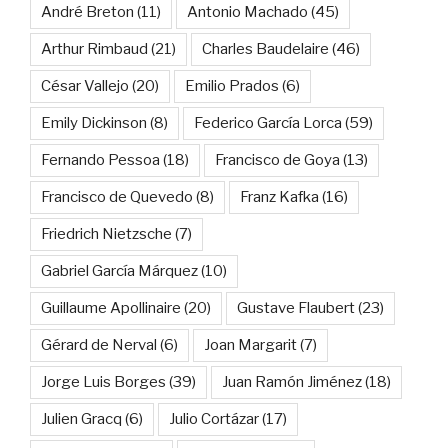
André Breton
(11)
Antonio Machado
(45)
Arthur Rimbaud
(21)
Charles Baudelaire
(46)
César Vallejo
(20)
Emilio Prados
(6)
Emily Dickinson
(8)
Federico García Lorca
(59)
Fernando Pessoa
(18)
Francisco de Goya
(13)
Francisco de Quevedo
(8)
Franz Kafka
(16)
Friedrich Nietzsche
(7)
Gabriel García Márquez
(10)
Guillaume Apollinaire
(20)
Gustave Flaubert
(23)
Gérard de Nerval
(6)
Joan Margarit
(7)
Jorge Luis Borges
(39)
Juan Ramón Jiménez
(18)
Julien Gracq
(6)
Julio Cortázar
(17)