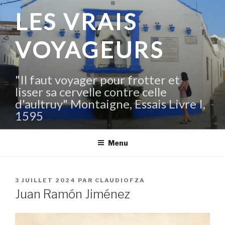
Aller
LES VRAIS
au
contenu
VOYAGEURS
principal
"Il faut voyager pour frotter et
lisser sa cervelle contre celle
d'aultruy" Montaigne, Essais Livre I,
1595
Menu
PUBLIÉ
3 JUILLET 2024
PAR
CLAUDIOFZA
LE
Juan Ramón Jiménez