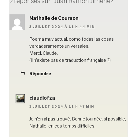
2 réponses sur “Juan Ramón Jiménez”
k
Nathalie de Courson
3 JUILLET 2024 À 11 H 44 MIN
Poema muy actual, como todas las cosas
verdaderamente universales.
Merci, Claude.
(Il n’existe pas de traduction française ?)
Répondre
claudiofza
3 JUILLET 2024 À 11 H 47 MIN
Je n’en ai pas trouvé. Bonne journée, si possible,
Nathalie, en ces temps difficiles.