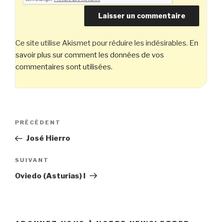
Ce site utilise Akismet pour réduire les indésirables.
En
savoir plus sur comment les données de vos
commentaires sont utilisées
.
Navigation
Article
PRÉCÉDENT
de
précédent
José Hierro
l’article
Article
SUIVANT
suivant
Oviedo (Asturias) I