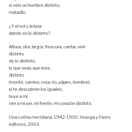
si veis un hombre distinto,
matadlo.
¿Y el sol y la luna
dando en lo distinto?
Altura, olor, largor, frescura, cantar, vivir
distinto
de lo distinto;
lo que seas que eres,
distinto
(monte, camino, rosa, río, pájaro, hombre):
si te descubren los iguales,
huye a mí,
ven a mi ser, mi frente, mi corazón distinto.
Una colina meridiana
, 1942-1950. Huerga y Fierro
editores, 2003.