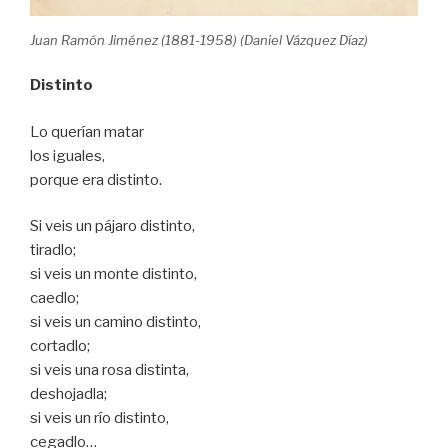
Juan Ramón Jiménez (1881-1958) (Daniel Vázquez Díaz)
Distinto
Lo querían matar
los iguales,
porque era distinto.
Si veis un pájaro distinto,
tiradlo;
si veis un monte distinto,
caedlo;
si veis un camino distinto,
cortadlo;
si veis una rosa distinta,
deshojadla;
si veis un río distinto,
cegadlo…