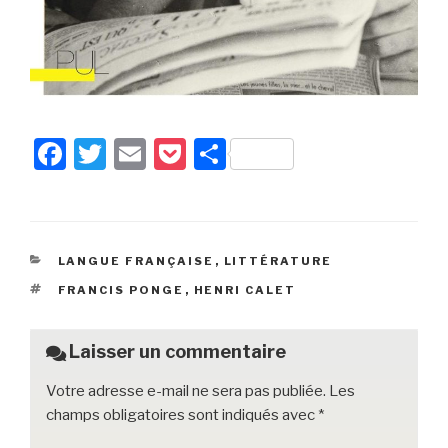
F
T
E
P
P
a
wi
m
o
ar
c
tt
ail
c
ta
e
er
k
g
CATÉGORIES
LANGUE FRANÇAISE
,
LITTÉRATURE
b
et
er
ÉTIQUETTES
FRANCIS PONGE
,
HENRI CALET
o
o
Laisser un commentaire
k
Votre adresse e-mail ne sera pas publiée.
Les
champs obligatoires sont indiqués avec
*