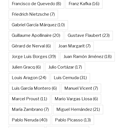
Francisco de Quevedo
(8)
Franz Kafka
(16)
Friedrich Nietzsche
(7)
Gabriel García Márquez
(10)
Guillaume Apollinaire
(20)
Gustave Flaubert
(23)
Gérard de Nerval
(6)
Joan Margarit
(7)
Jorge Luis Borges
(39)
Juan Ramón Jiménez
(18)
Julien Gracq
(6)
Julio Cortázar
(17)
Louis Aragon
(24)
Luis Cernuda
(31)
Luis García Montero
(6)
Manuel Vicent
(7)
Marcel Proust
(11)
Mario Vargas Llosa
(6)
María Zambrano
(7)
Miguel Hernández
(21)
Pablo Neruda
(40)
Pablo Picasso
(13)