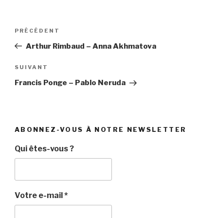
Navigation
Article
PRÉCÉDENT
de
précédent
Arthur Rimbaud – Anna Akhmatova
l’article
Article
SUIVANT
suivant
Francis Ponge – Pablo Neruda
ABONNEZ-VOUS À NOTRE NEWSLETTER
Qui êtes-vous ?
Votre e-mail
*