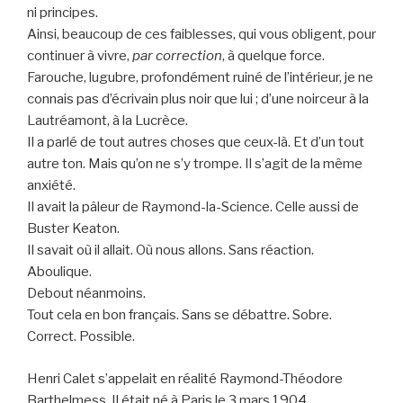
ni principes.
Ainsi, beaucoup de ces faiblesses, qui vous obligent, pour
continuer à vivre,
par correction
, à quelque force.
Farouche, lugubre, profondément ruiné de l’intérieur, je ne
connais pas d’écrivain plus noir que lui ; d’une noirceur à la
Lautréamont, à la Lucrèce.
Il a parlé de tout autres choses que ceux-là. Et d’un tout
autre ton. Mais qu’on ne s’y trompe. Il s’agit de la même
anxiété.
Il avait la pâleur de Raymond-la-Science. Celle aussi de
Buster Keaton.
Il savait où il allait. Où nous allons. Sans réaction.
Aboulique.
Debout néanmoins.
Tout cela en bon français. Sans se débattre. Sobre.
Correct. Possible.
Henri Calet s’appelait en réalité Raymond-Théodore
Barthelmess. Il était né à Paris le 3 mars 1904.