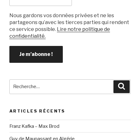
Nous gardons vos données privées et ne les
partageons qu’avec les tierces parties qui rendent
ce service possible.
Lire notre politique de
confidentialité.
Recherche
Reche
pour
:
ARTICLES RÉCENTS
Franz Kafka – Max Brod
Guy de Maupassant en Algérie