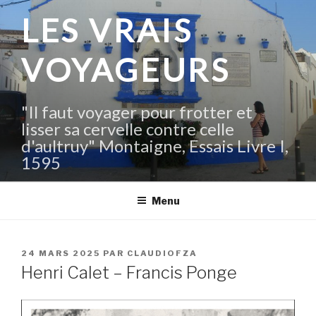
Aller
LES VRAIS
au
contenu
VOYAGEURS
principal
"Il faut voyager pour frotter et
lisser sa cervelle contre celle
d'aultruy" Montaigne, Essais Livre I,
1595
Menu
PUBLIÉ
24 MARS 2025
PAR
CLAUDIOFZA
LE
Henri Calet – Francis Ponge