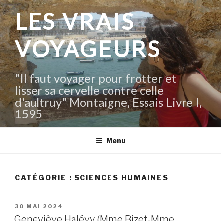
Aller
LES VRAIS
au
contenu
VOYAGEURS
principal
"Il faut voyager pour frotter et
lisser sa cervelle contre celle
d'aultruy" Montaigne, Essais Livre I,
1595
Menu
CATÉGORIE :
SCIENCES HUMAINES
PUBLIÉ
30 MAI 2024
LE
Geneviève Halévy (Mme Bizet-Mme