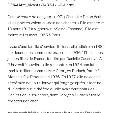
C3%AAtre_vivants-3432-1-1-0-1.html
Dans
Mesure de nos jours
(1971) Charlotte Delbo écrit :
« Les poètes voient au-delà des choses. » Elle est née le
10 août 1913 à Vigneux-sur-Seine (Essonne). Elle est
morte le 1er mars 1985 à Paris.
Issue d’une famille d’ouvriers italiens, elle adhère en 1932
aux Jeunesses communistes, puis en 1936 à l’Union des
jeunes filles de France, fondée par Danielle Casanova. A
l’Université ouvrière, elle rencontre en 1934 son futur
mari, le militant communiste Georges Dudach, formé à
Moscou. Elle l’épouse en 1936. En 1937, elle devient la
secrétaire de Louis Jouvet qui l’engage après la lecture
d’un article sur le théâtre qu’elle avait écrit pour
Les
Cahiers de la Jeunesse
, dont Georges Dudach était le
rédacteur en chef.
Après avoir hésité, elle part avec la troupe de l’Athénée