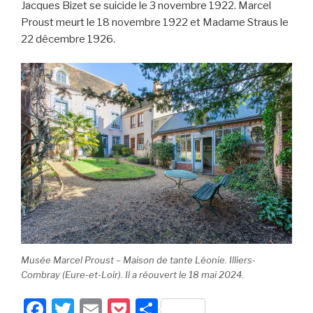
Jacques Bizet se suicide le 3 novembre 1922. Marcel
Proust meurt le 18 novembre 1922 et Madame Straus le
22 décembre 1926.
Musée Marcel Proust – Maison de tante Léonie. Illiers-
Combray (Eure-et-Loir). Il a réouvert le 18 mai 2024.
F
T
E
P
P