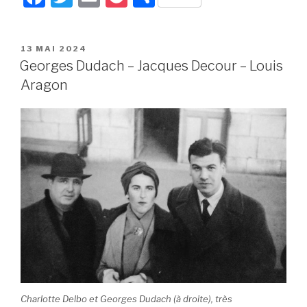
a
wi
m
o
ar
c
tt
ail
c
ta
PUBLIÉ
13 MAI 2024
e
er
k
g
LE
Georges Dudach – Jacques Decour – Louis
b
et
er
Aragon
o
o
k
Charlotte Delbo et Georges Dudach (à droite), très