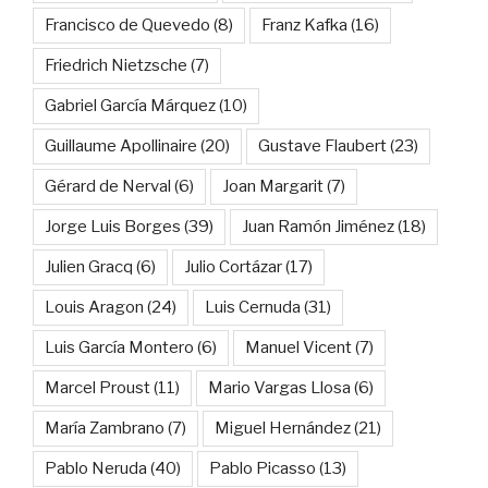
Francisco de Quevedo
(8)
Franz Kafka
(16)
Friedrich Nietzsche
(7)
Gabriel García Márquez
(10)
Guillaume Apollinaire
(20)
Gustave Flaubert
(23)
Gérard de Nerval
(6)
Joan Margarit
(7)
Jorge Luis Borges
(39)
Juan Ramón Jiménez
(18)
Julien Gracq
(6)
Julio Cortázar
(17)
Louis Aragon
(24)
Luis Cernuda
(31)
Luis García Montero
(6)
Manuel Vicent
(7)
Marcel Proust
(11)
Mario Vargas Llosa
(6)
María Zambrano
(7)
Miguel Hernández
(21)
Pablo Neruda
(40)
Pablo Picasso
(13)