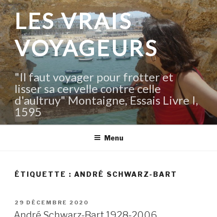
Aller
LES VRAIS
au
contenu
VOYAGEURS
principal
"Il faut voyager pour frotter et
lisser sa cervelle contre celle
d'aultruy" Montaigne, Essais Livre I,
1595
Menu
ÉTIQUETTE :
ANDRÉ SCHWARZ-BART
PUBLIÉ
29 DÉCEMBRE 2020
LE
André Schwarz-Bart 1928-2006