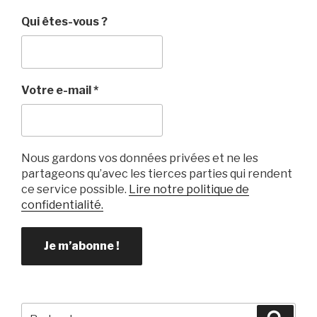
b
et
er
Qui êtes-vous ?
o
o
k
Votre e-mail
*
Nous gardons vos données privées et ne les
partageons qu’avec les tierces parties qui rendent
ce service possible.
Lire notre politique de
confidentialité.
Recherche
Reche