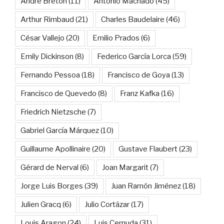
André Breton
(11)
Antonio Machado
(45)
Arthur Rimbaud
(21)
Charles Baudelaire
(46)
César Vallejo
(20)
Emilio Prados
(6)
Emily Dickinson
(8)
Federico García Lorca
(59)
Fernando Pessoa
(18)
Francisco de Goya
(13)
Francisco de Quevedo
(8)
Franz Kafka
(16)
Friedrich Nietzsche
(7)
Gabriel García Márquez
(10)
Guillaume Apollinaire
(20)
Gustave Flaubert
(23)
Gérard de Nerval
(6)
Joan Margarit
(7)
Jorge Luis Borges
(39)
Juan Ramón Jiménez
(18)
Julien Gracq
(6)
Julio Cortázar
(17)
Louis Aragon
(24)
Luis Cernuda
(31)