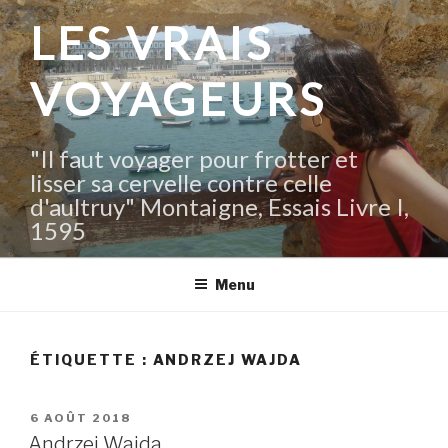
Aller
LES VRAIS
au
contenu
VOYAGEURS
principal
"Il faut voyager pour frotter et
lisser sa cervelle contre celle
d'aultruy" Montaigne, Essais Livre I,
1595
Menu
ÉTIQUETTE :
ANDRZEJ WAJDA
PUBLIÉ
6 AOÛT 2018
LE
Andrzej Wajda