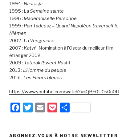
1994 :
Nastasja
1995 :
La Semaine sainte
1996 :
Mademoiselle Personne
1999 :
Pan Tadeusz – Quand Napoléon traversait le
Niémen
2002 :
La Vengeance
2007 :
Katyń.
Nomination à l’Oscar du meilleur film
étranger 2008.
2009 :
Tatarak (Sweet Rush)
2013 :
L’Homme du peuple
2016 :
Les Fleurs bleues
https://www.youtube.com/watch?v=QBF0U0s0n0U
F
T
E
P
P
a
wi
m
o
ar
c
tt
ail
c
ta
e
er
k
g
ABONNEZ-VOUS À NOTRE NEWSLETTER