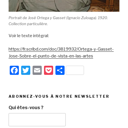
Portrait de José Ortega y Gasset (Ignacio Zuloaga). 1920.
Collection particulière.
Voir le texte intégral:
https://fr.scribd.com/doc/3819932/Ortega-y-Gasset-
Jose-Sobre-el-punto-de-vista-en-las-artes
F
T
E
P
P
a
wi
m
o
ar
c
tt
ail
c
ta
e
er
k
g
ABONNEZ-VOUS À NOTRE NEWSLETTER
b
et
er
Qui êtes-vous ?
o
o