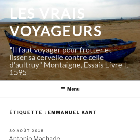
Aller
LES VRAIS
au
contenu
VOYAGEURS
principal
"Il faut voyager pour frotter et
lisser sa cervelle contre celle
d'aultruy" Montaigne, Essais Livre I,
1595
Menu
ÉTIQUETTE :
EMMANUEL KANT
PUBLIÉ
30 AOÛT 2018
LE
Antonio Machado