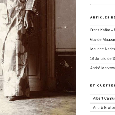
pour
:
ARTICLES R
Franz Kafka –
Guy de Maupas
Maurice Nadea
18 de julio de 
André Markowi
ÉTIQUETTE
Albert Camu
André Breto