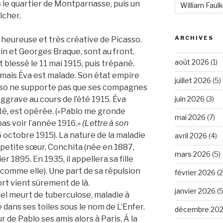
 le quartier de Montparnasse, puis un
William Faul
lcher.
ARCHIVES
 heureuse et très créative de Picasso.
in et Georges Braque, sont au front.
août 2026
(1)
blessé le 11 mai 1915, puis trépané.
 mais Éva est malade. Son état empire
juillet 2026
(5)
asso ne supporte pas que ses compagnes
juin 2026
(3)
ggrave au cours de l’été 1915. Éva
té, est opérée. («Pablo me gronde
mai 2026
(7)
 pas voir l’année 1916.»
(Lettre à son
5 octobre 1915). La nature de la maladie
avril 2026
(4)
a petite sœur, Conchita (née en 1887,
mars 2026
(5)
r 1895. En 1935, il appellera sa fille
comme elle). Une part de sa répulsion
février 2026
(2
ort vient sûrement de là.
janvier 2026
(5
el meurt de tuberculose, maladie à
 dans ses toiles sous le nom de L’Enfer.
décembre 20
de Pablo ses amis alors à Paris. Á la