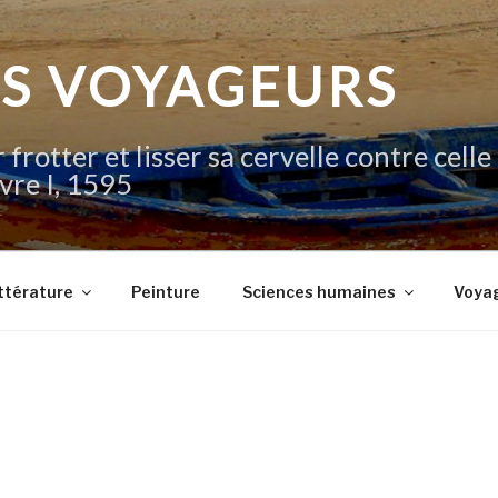
IS VOYAGEURS
 frotter et lisser sa cervelle contre celle
vre I, 1595
ttérature
Peinture
Sciences humaines
Voya