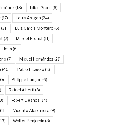
Jiménez
(18)
Julien Gracq
(6)
r
(17)
Louis Aragon
(24)
a
(31)
Luis García Montero
(6)
nt
(7)
Marcel Proust
(11)
 Llosa
(6)
ano
(7)
Miguel Hernández
(21)
a
(40)
Pablo Picasso
(13)
10)
Philippe Lançon
(6)
)
Rafael Alberti
(8)
8)
Robert Desnos
(14)
(11)
Vicente Aleixandre
(9)
13)
Walter Benjamin
(8)