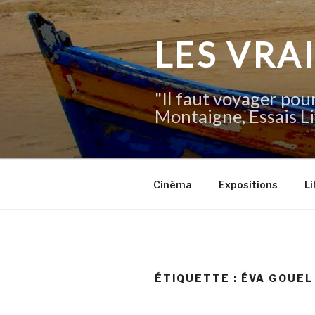
Aller
au
contenu
LES VRA
principal
"Il faut voyager pour
Montaigne, Essais Li
Cinéma
Expositions
Li
ÉTIQUETTE :
ÉVA GOUEL