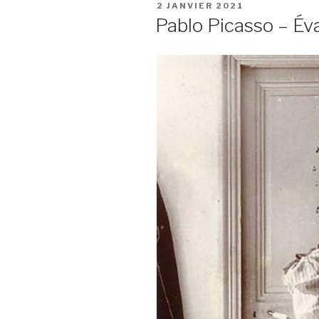
PUBLIÉ
2 JANVIER 2021
LE
Pablo Picasso – Év