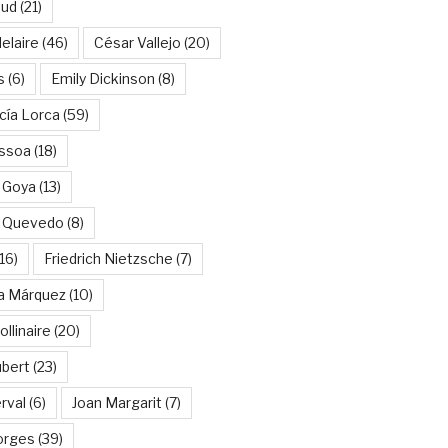
aud
(21)
elaire
(46)
César Vallejo
(20)
s
(6)
Emily Dickinson
(8)
cía Lorca
(59)
ssoa
(18)
 Goya
(13)
e Quevedo
(8)
16)
Friedrich Nietzsche
(7)
ía Márquez
(10)
llinaire
(20)
ubert
(23)
rval
(6)
Joan Margarit
(7)
orges
(39)