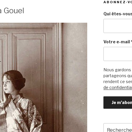
ABONNEZ-V
a Gouel
Qui êtes-vous
Votre e-mail
Nous gardons 
partageons qu’
rendent ce ser
de confidential
Recherche