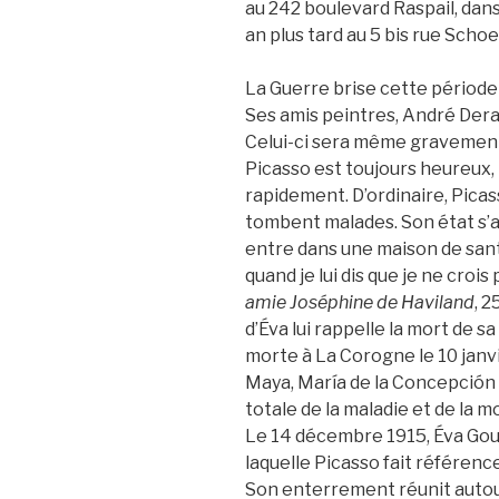
au 242 boulevard Raspail, dans
an plus tard au 5 bis rue Schoe
La Guerre brise cette période
Ses amis peintres, André Dera
Celui-ci sera même gravement 
Picasso est toujours heureux,
rapidement. D’ordinaire, Pic
tombent malades. Son état s’a
entre dans une maison de san
quand je lui dis que je ne crois
amie Joséphine de Haviland
, 2
d’Éva lui rappelle la mort de s
morte à La Corogne le 10 janvie
Maya, María de la Concepción 
totale de la maladie et de la m
Le 14 décembre 1915, Éva Gou
laquelle Picasso fait référence
Son enterrement réunit autour 