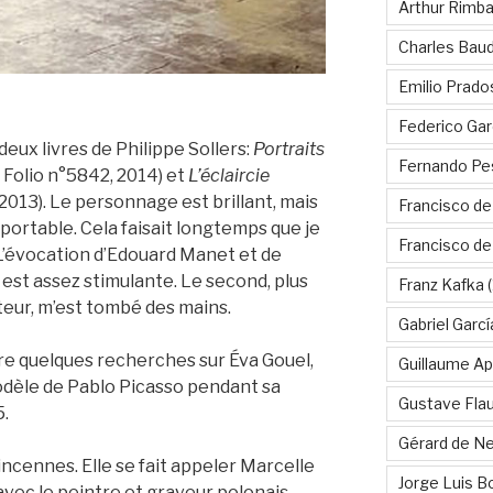
Arthur Rimb
Charles Baud
Emilio Prado
Federico Gar
deux livres de Philippe Sollers:
Portraits
Fernando Pe
 Folio n°5842, 2014) et
L’éclaircie
 2013). Le personnage est brillant, mais
Francisco de
ortable. Cela faisait longtemps que je
Francisco d
. L’évocation d’Edouard Manet et de
est assez stimulante. Le second, plus
Franz Kafka
(
teur, m’est tombé des mains.
Gabriel Garc
ire quelques recherches sur Éva Gouel,
Guillaume Apo
dèle de Pablo Picasso pendant sa
Gustave Fla
5.
Gérard de Ne
ncennes. Elle se fait appeler Marcelle
Jorge Luis B
avec le peintre et graveur polonais