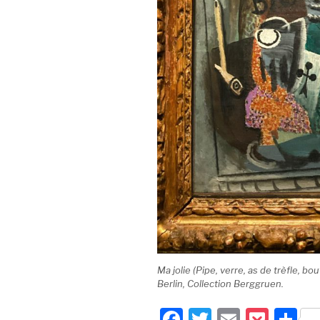
Ma jolie (Pipe, verre, as de trèfle, bo
Berlin, Collection Berggruen.
F
T
E
P
P