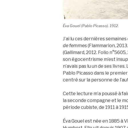
Éva Gouel (Pablo Picasso). 1912.
J’ai lu ces dernières semaines 
de femmes
(Flammarion, 2013.
(Gallimard, 2012. Folio n°5605,
son égocentrisme m’est insupp
n’avais pas lu un de ses livres
Pablo Picasso dans le premier 
centré sur la personne de l’au
Cette lecture m’a poussé à fa
la seconde compagne et le mo
période cubiste, de 1911 à 191
Éva Gouel est née en 1885 à Vi
Humbert. Elle vit depuis 1907 