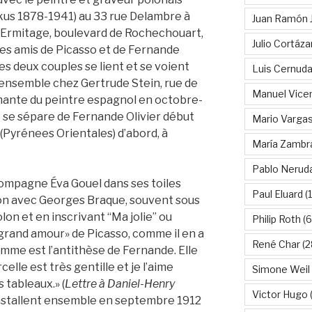
kus 1878-1941) au 33 rue Delambre à
Juan Ramón 
 L’Ermitage, boulevard de Rochechouart,
Julio Cortáza
es amis de Picasso et de Fernande
es deux couples se lient et se voient
Luis Cernud
 ensemble chez Gertrude Stein, rue de
Manuel Vice
amante du peintre espagnol en octobre-
 se sépare de Fernande Olivier début
Mario Vargas
 (Pyrénees Orientales) d’abord, à
María Zambr
Pablo Nerud
 compagne Éva Gouel dans ses toiles
Paul Eluard
(
on avec Georges Braque, souvent sous
lon et en inscrivant “Ma jolie” ou
Philip Roth
(6
 «grand amour» de Picasso, comme il en a
René Char
(2
mme est l’antithèse de Fernande. Elle
elle est très gentille et je l’aime
Simone Weil
s tableaux.» (
Lettre à Daniel-Henry
Victor Hugo
(
 s’installent ensemble en septembre 1912