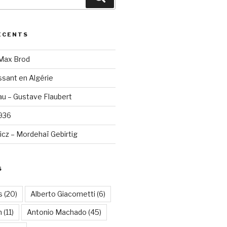
ÉCENTS
 Max Brod
sant en Algérie
u – Gustave Flaubert
1936
cz – Mordehaï Gebirtig
S
s
(20)
Alberto Giacometti
(6)
n
(11)
Antonio Machado
(45)