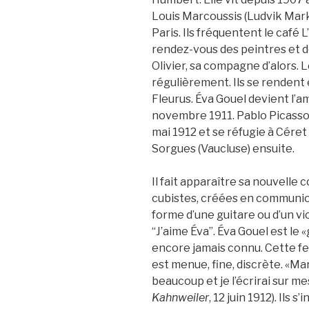
Louis Marcoussis (Ludvik Mar
Paris. Ils fréquentent le café
rendez-vous des peintres et d
Olivier, sa compagne d’alors. L
régulièrement. Ils se rendent
Fleurus. Éva Gouel devient l’
novembre 1911. Pablo Picasso
mai 1912 et se réfugie à Céret
Sorgues (Vaucluse) ensuite.
Il fait apparaître sa nouvelle
cubistes, créées en communi
forme d’une guitare ou d’un vio
“J’aime Éva”. Éva Gouel est le
encore jamais connu. Cette fe
est menue, fine, discrète. «Marc
beaucoup et je l’écrirai sur me
Kahnweiler
, 12 juin 1912). Ils