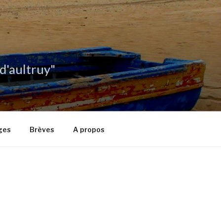
 d'aultruy"
ges
Brèves
A propos