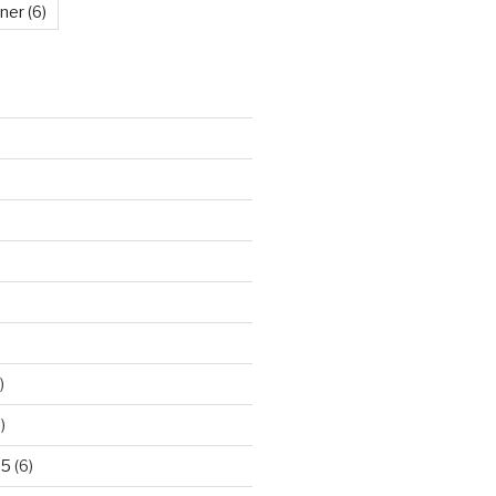
kner
(6)
)
)
25
(6)