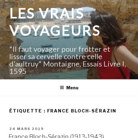
Aller
LES VRAIS
au
contenu
VOYAGEURS
principal
"Il faut voyager pour frotter et
lisser sa cervelle contre celle
d'aultruy" Montaigne, Essais Livre I,
1595
Menu
ÉTIQUETTE :
FRANCE BLOCH-SÉRAZIN
PUBLIÉ
24 MARS 2019
LE
France Bloch-Sérazin (1913-1943)