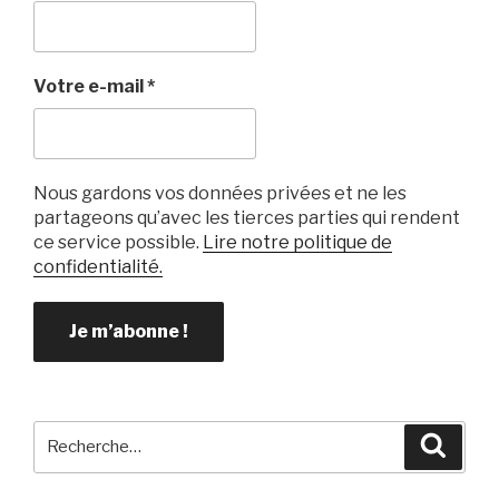
o
o
k
Votre e-mail
*
Nous gardons vos données privées et ne les
partageons qu’avec les tierces parties qui rendent
ce service possible.
Lire notre politique de
confidentialité.
Recherche
Reche
pour
: