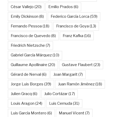
César Vallejo
(20)
Emilio Prados
(6)
Emily Dickinson
(8)
Federico García Lorca
(59)
Fernando Pessoa
(18)
Francisco de Goya
(13)
Francisco de Quevedo
(8)
Franz Kafka
(16)
Friedrich Nietzsche
(7)
Gabriel García Márquez
(10)
Guillaume Apollinaire
(20)
Gustave Flaubert
(23)
Gérard de Nerval
(6)
Joan Margarit
(7)
Jorge Luis Borges
(39)
Juan Ramón Jiménez
(18)
Julien Gracq
(6)
Julio Cortázar
(17)
Louis Aragon
(24)
Luis Cernuda
(31)
Luis García Montero
(6)
Manuel Vicent
(7)