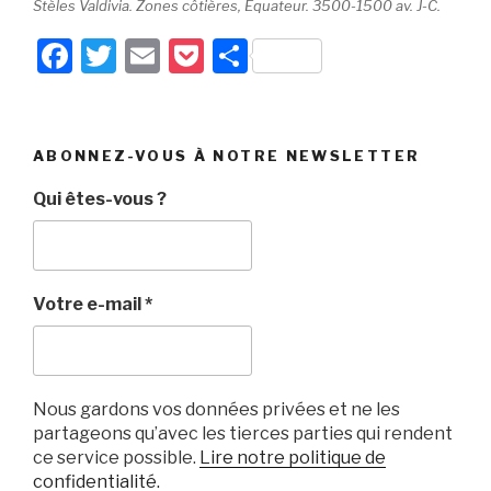
Stèles Valdivia. Zones côtières, Equateur. 3500-1500 av. J-C.
F
T
E
P
P
a
wi
m
o
ar
c
tt
ail
c
ta
e
er
k
g
ABONNEZ-VOUS À NOTRE NEWSLETTER
b
et
er
Qui êtes-vous ?
o
o
k
Votre e-mail
*
Nous gardons vos données privées et ne les
partageons qu’avec les tierces parties qui rendent
ce service possible.
Lire notre politique de
confidentialité.