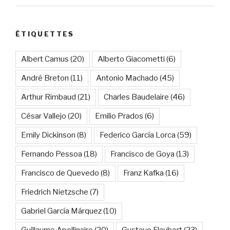
ÉTIQUETTES
Albert Camus
(20)
Alberto Giacometti
(6)
André Breton
(11)
Antonio Machado
(45)
Arthur Rimbaud
(21)
Charles Baudelaire
(46)
César Vallejo
(20)
Emilio Prados
(6)
Emily Dickinson
(8)
Federico García Lorca
(59)
Fernando Pessoa
(18)
Francisco de Goya
(13)
Francisco de Quevedo
(8)
Franz Kafka
(16)
Friedrich Nietzsche
(7)
Gabriel García Márquez
(10)
Guillaume Apollinaire
(20)
Gustave Flaubert
(23)