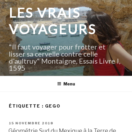
Aller
LES VRAIS
au
contenu
VOYAGEURS
principal
"Il faut voyager pour frotter et
lisser sa cervelle contre celle
d'aultruy" Montaigne, Essais Livre I,
1595
Menu
ÉTIQUETTE :
GEGO
PUBLIÉ
15 NOVEMBRE 2018
LE
Géométrie Sud du Mexique à la Terre de