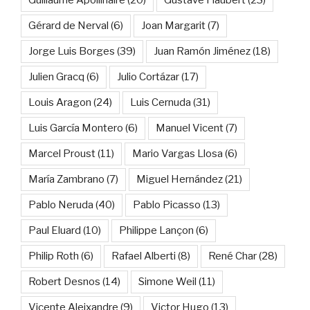
Gérard de Nerval
(6)
Joan Margarit
(7)
Jorge Luis Borges
(39)
Juan Ramón Jiménez
(18)
Julien Gracq
(6)
Julio Cortázar
(17)
Louis Aragon
(24)
Luis Cernuda
(31)
Luis García Montero
(6)
Manuel Vicent
(7)
Marcel Proust
(11)
Mario Vargas Llosa
(6)
María Zambrano
(7)
Miguel Hernández
(21)
Pablo Neruda
(40)
Pablo Picasso
(13)
Paul Eluard
(10)
Philippe Lançon
(6)
Philip Roth
(6)
Rafael Alberti
(8)
René Char
(28)
Robert Desnos
(14)
Simone Weil
(11)
Vicente Aleixandre
(9)
Victor Hugo
(13)