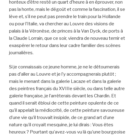
honteux d’être resté un quart d’heure à en éprouver, non
pas la honte, mais le dégoût et comme la fascination, il se
lève et, s’il ne peut pas prendre le train pour la Hollande
ou pour l’Italie, va chercher au Louvre des visions de
palais à la Véronèse, de princes à la Van Dyck, de ports à
la Claude Lorrain, que ce soir, viendra de nouveau ternir et
exaspérer le retour dans leur cadre familier des scènes
journalières.
Si je connaissais ce jeune homme, je ne le détournerais
pas d’aller au Louvre et je l’y accompagnerais plutôt ;
mais le menant dans la galerie Lacaze et dans la galerie
des peintres français du XVIIIe siècle, ou dans telle autre
galerie française, je l’arrêterais devant les Chardin. Et
quand il serait ébloui de cette peinture opulente de ce
qu’il appelait la médiocrité, de cette peinture savoureuse
d’une vie qu’il trouvait insipide, de ce grand art d’une
nature qu’il croyait mesquine, je lui dirais : Vous êtes
heureux ? Pourtant qu’avez-vous vu là qu’une bourgeoise