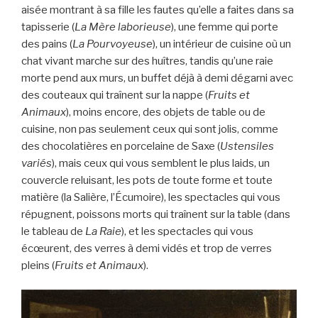
aisée montrant à sa fille les fautes qu’elle a faites dans sa
tapisserie (
La Mère laborieuse
), une femme qui porte
des pains (
La Pourvoyeuse
), un intérieur de cuisine où un
chat vivant marche sur des huîtres, tandis qu’une raie
morte pend aux murs, un buffet déjà à demi dégarni avec
des couteaux qui traînent sur la nappe (
Fruits
et
Animaux
), moins encore, des objets de table ou de
cuisine, non pas seulement ceux qui sont jolis, comme
des chocolatières en porcelaine de Saxe (
Ustensiles
variés
), mais ceux qui vous semblent le plus laids, un
couvercle reluisant, les pots de toute forme et toute
matière (la Salière, l’Écumoire), les spectacles qui vous
répugnent, poissons morts qui traînent sur la table (dans
le tableau de
La Raie
), et les spectacles qui vous
écœurent, des verres à demi vidés et trop de verres
pleins (
Fruits et Animaux
).