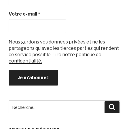
o
k
Votre e-mail
*
Nous gardons vos données privées et ne les
partageons qu’avec les tierces parties qui rendent
ce service possible.
Lire notre politique de
confidentialité.
Recherche
Reche
pour
: