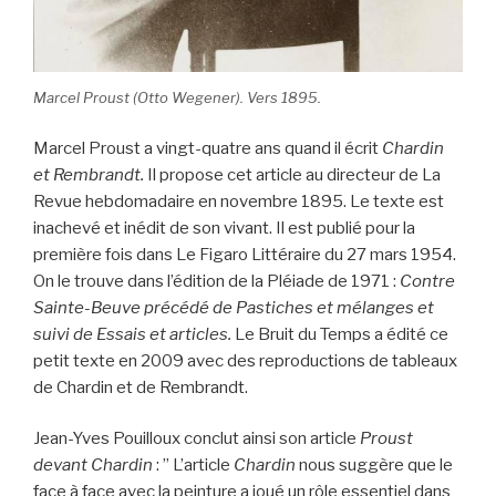
Marcel Proust (Otto Wegener). Vers 1895.
Marcel Proust a vingt-quatre ans quand il écrit
Chardin
et Rembrandt.
Il propose cet article au directeur de La
Revue hebdomadaire en novembre 1895. Le texte est
inachevé et inédit de son vivant. Il est publié pour la
première fois dans Le Figaro Littéraire du 27 mars 1954.
On le trouve dans l’édition de la Pléiade de 1971 :
Contre
Sainte-Beuve précédé de Pastiches et mélanges et
suivi de Essais et articles.
Le Bruit du Temps a édité ce
petit texte en 2009 avec des reproductions de tableaux
de Chardin et de Rembrandt.
Jean-Yves Pouilloux conclut ainsi son article
Proust
devant Chardin
: ” L’article
Chardin
nous suggère que le
face à face avec la peinture a joué un rôle essentiel dans