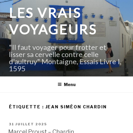
Aller
LES VRAIS
au
contenu
VOYAGEURS
principal
"Il faut voyager pour frotter et
lisser sa cervelle contre celle
d'aultruy" Montaigne, Essais Livre I,
1595
Menu
ÉTIQUETTE :
JEAN SIMÉON CHARDIN
PUBLIÉ
31 JUILLET 2025
LE
Marcel Proust – Chardin