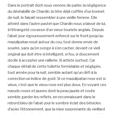
Dans le portrait dont nous venons de parler, la négligence
du déshabillé de Chardin, la tête déjà coiffée d’un bonnet
de nuit, le faisait ressembler à une vieille femme. Elle
atteint dans l’autre pastel que Chardin nous a laissé de lui,
à l’étrangeté cocasse d’un vieux touriste anglais. Depuis
l’abat-jour vigoureusement enfoncé sur le front jusqu’au
mazulipatan noué autour du cou, tout donne envie de
sourire, sans qu’on songe à s’en cacher, devant ce vieil
original qui doit être si intelligent, si fou, si doucement
docile à accepter une raillerie. Si artiste surtout. Car
chaque détail de cette toilette formidable et négligée,
tout armée pour la nuit, semble autant qu’un défi à la
correction un indice de goût. Si ce mazulipatan rose est si
vieux, c’est que le vieux rose est plus doux. En voyant ces
nœuds roses et jaunes dont la peau jaunie et rosée
semble garder les reflets, en reconnaissant dans le
rebord bleu de l’abat-jour le sombre éclat des bésicles
d’acier, l’étonnement, que la mise surprenante du vieillard