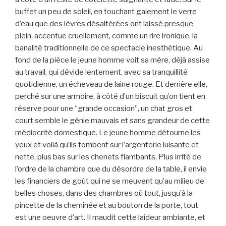
buffet un peu de soleil, en touchant gaiement le verre
d’eau que des lèvres désaltérées ont laissé presque
plein, accentue cruellement, comme un rire ironique, la
banalité traditionnelle de ce spectacle inesthétique. Au
fond de la pièce le jeune homme voit sa mère, déjà assise
au travail, qui dévide lentement, avec sa tranquillité
quotidienne, un écheveau de laine rouge. Et derrière elle,
perché sur une armoire, à côté d’un biscuit qu’on tient en
réserve pour une “grande occasion”, un chat gros et
court semble le génie mauvais et sans grandeur de cette
médiocrité domestique. Le jeune homme détourne les
yeux et voilà qu’ils tombent sur l’argenterie luisante et
nette, plus bas sur les chenets flambants. Plus irrité de
l’ordre de la chambre que du désordre de la table, il envie
les financiers de goût qui ne se meuvent qu’au milieu de
belles choses, dans des chambres où tout, jusqu’à la
pincette de la cheminée et au bouton de la porte, tout
est une oeuvre d’art. Il maudit cette laideur ambiante, et