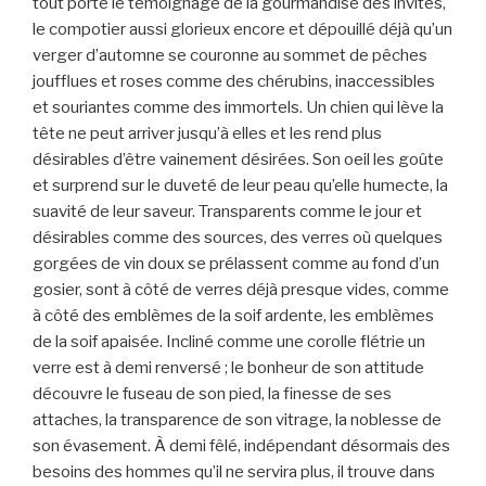
tout porte le témoignage de la gourmandise des invités,
le compotier aussi glorieux encore et dépouillé déjà qu’un
verger d’automne se couronne au sommet de pêches
joufflues et roses comme des chérubins, inaccessibles
et souriantes comme des immortels. Un chien qui lève la
tête ne peut arriver jusqu’à elles et les rend plus
désirables d’être vainement désirées. Son oeil les goûte
et surprend sur le duveté de leur peau qu’elle humecte, la
suavité de leur saveur. Transparents comme le jour et
désirables comme des sources, des verres où quelques
gorgées de vin doux se prélassent comme au fond d’un
gosier, sont à côté de verres déjà presque vides, comme
à côté des emblèmes de la soif ardente, les emblèmes
de la soif apaisée. Incliné comme une corolle flétrie un
verre est à demi renversé ; le bonheur de son attitude
découvre le fuseau de son pied, la finesse de ses
attaches, la transparence de son vitrage, la noblesse de
son évasement. À demi fêlé, indépendant désormais des
besoins des hommes qu’il ne servira plus, il trouve dans