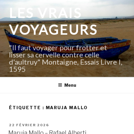
Aller
LES VRAIS
au
contenu
VOYAGEURS
principal
"Il faut voyager pour frotter et
lisser sa cervelle contre celle
d'aultruy" Montaigne, Essais Livre I,
1595
Menu
ÉTIQUETTE :
MARUJA MALLO
PUBLIÉ
22 FÉVRIER 2026
LE
Maruja Mallo – Rafael Alberti