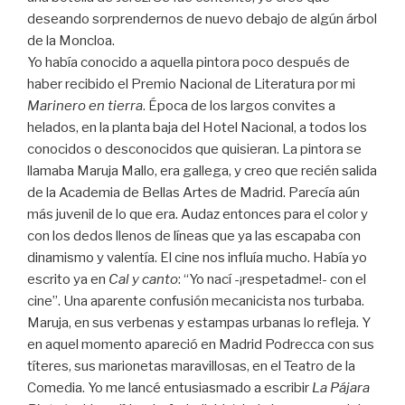
deseando sorprendernos de nuevo debajo de algún árbol
de la Moncloa.
Yo había conocido a aquella pintora poco después de
haber recibido el Premio Nacional de Literatura por mi
Marinero en tierra
. Época de los largos convites a
helados, en la planta baja del Hotel Nacional, a todos los
conocidos o desconocidos que quisieran. La pintora se
llamaba Maruja Mallo, era gallega, y creo que recién salida
de la Academia de Bellas Artes de Madrid. Parecía aún
más juvenil de lo que era. Audaz entonces para el color y
con los dedos llenos de líneas que ya las escapaba con
dinamismo y valentía. El cine nos influía mucho. Había yo
escrito ya en
Cal y canto
: “Yo nací -¡respetadme!- con el
cine”. Una aparente confusión mecanicista nos turbaba.
Maruja, en sus verbenas y estampas urbanas lo refleja. Y
en aquel momento apareció en Madrid Podrecca con sus
títeres, sus marionetas maravillosas, en el Teatro de la
Comedia. Yo me lancé entusiasmado a escribir
La Pájara