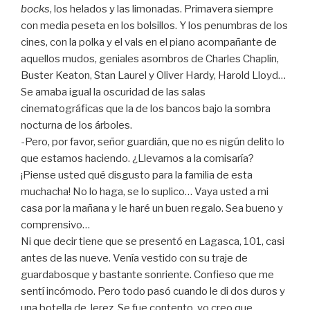
bocks
, los helados y las limonadas. Primavera siempre
con media peseta en los bolsillos. Y los penumbras de los
cines, con la polka y el vals en el piano acompañante de
aquellos mudos, geniales asombros de Charles Chaplin,
Buster Keaton, Stan Laurel y Oliver Hardy, Harold Lloyd…
Se amaba igual la oscuridad de las salas
cinematográficas que la de los bancos bajo la sombra
nocturna de los árboles.
-Pero, por favor, señor guardián, que no es nigún delito lo
que estamos haciendo. ¿Llevarnos a la comisaría?
¡Piense usted qué disgusto para la familia de esta
muchacha! No lo haga, se lo suplico… Vaya usted a mi
casa por la mañana y le haré un buen regalo. Sea bueno y
comprensivo…
Ni que decir tiene que se presentó en Lagasca, 101, casi
antes de las nueve. Venía vestido con su traje de
guardabosque y bastante sonriente. Confieso que me
sentí incómodo. Pero todo pasó cuando le di dos duros y
una botella de Jerez. Se fue contento, yo creo que