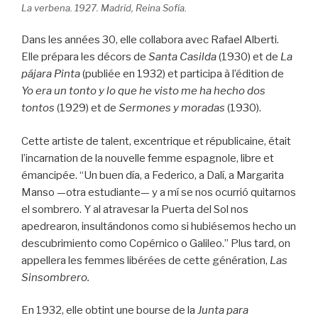
La verbena. 1927. Madrid, Reina Sofía.
Dans les années 30, elle collabora avec Rafael Alberti.
Elle prépara les décors de
Santa Casilda
(1930) et de
La
pájara Pinta
(publiée en 1932) et participa à l’édition de
Yo era un tonto y lo que he visto me ha hecho dos
tontos
(1929) et de
Sermones y moradas
(1930).
Cette artiste de talent, excentrique et républicaine, était
l’incarnation de la nouvelle femme espagnole, libre et
émancipée. “Un buen día, a Federico, a Dalí, a Margarita
Manso —otra estudiante— y a mí se nos ocurrió quitarnos
el sombrero. Y al atravesar la Puerta del Sol nos
apedrearon, insultándonos como si hubiésemos hecho un
descubrimiento como Copérnico o Galileo.” Plus tard, on
appellera les femmes libérées de cette génération,
Las
Sinsombrero.
En 1932, elle obtint une bourse de la
Junta para