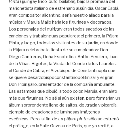
Pinta
(guirigay lírico-bufo-bailable), bajo la promesa del
marionetista italiano de estrenarlo algún día. Óscar Esplá,
gran compositor alicantino, sería nuestro aliado para la
música y Maruja Mallo haría los figurines y decorados.
Los personajes del guirigay eran todos sacados de las
canciones y trabalenguas populares: el primero, la Pájara
Pinta, y luego, todos los visitantes de su jardín, en donde
la Pájara celebraba la fiesta de su cumpleaños: Don
Diego Contreras, Doña Escotofina, Antón Perulero, Juan
de la Viñas, Bigotes, la Viuda del Conde de los Laureles,
el Conde de Cabra, el Arzobispo de Constantinopla que
se quiere desarzobispoconstantinopolitinizar y el gran
Don Pipirigallo, presentador de la compañía ambulante.
Las estampas que dibujó, a todo color, Maruja, eran algo
más que figurines. No sé si aún existen, pero formarían un
álbum sorprendente lleno de saltos, de gracia y picardía,
ejemplo de creaciones de luminosas imágenes
escénicas. Pero, al fin, de
La pájara pinta
sólo se estrenó
el prólogo, en la Salle Gaveau de París, que yo recité, a