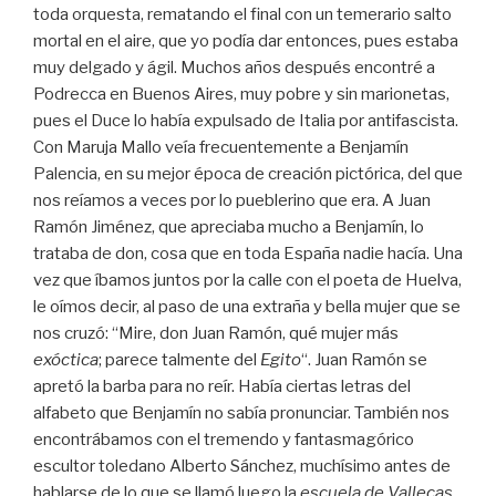
toda orquesta, rematando el final con un temerario salto
mortal en el aire, que yo podía dar entonces, pues estaba
muy delgado y ágil. Muchos años después encontré a
Podrecca en Buenos Aires, muy pobre y sin marionetas,
pues el Duce lo había expulsado de Italia por antifascista.
Con Maruja Mallo veía frecuentemente a Benjamín
Palencia, en su mejor época de creación pictórica, del que
nos reíamos a veces por lo pueblerino que era. A Juan
Ramón Jiménez, que apreciaba mucho a Benjamín, lo
trataba de don, cosa que en toda España nadie hacía. Una
vez que íbamos juntos por la calle con el poeta de Huelva,
le oímos decir, al paso de una extraña y bella mujer que se
nos cruzó: “Mire, don Juan Ramón, qué mujer más
exóctica
; parece talmente del
Egito
“. Juan Ramón se
apretó la barba para no reír. Había ciertas letras del
alfabeto que Benjamín no sabía pronunciar. También nos
encontrábamos con el tremendo y fantasmagórico
escultor toledano Alberto Sánchez, muchísimo antes de
hablarse de lo que se llamó luego la
escuela de Vallecas
.