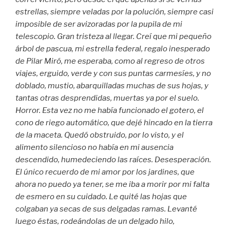
estrellas, siempre veladas por la polución, siempre casi
imposible de ser avizoradas por la pupila de mi
telescopio. Gran tristeza al llegar. Creí que mi pequeño
árbol de pascua, mi estrella federal, regalo inesperado
de Pilar Miró, me esperaba, como al regreso de otros
viajes, erguido, verde y con sus puntas carmesíes, y no
doblado, mustio, abarquilladas muchas de sus hojas, y
tantas otras desprendidas, muertas ya por el suelo.
Horror. Esta vez no me había funcionado el gotero, el
cono de riego automático, que dejé hincado en la tierra
de la maceta. Quedó obstruido, por lo visto, y el
alimento silencioso no había en mi ausencia
descendido, humedeciendo las raíces. Desesperación.
El único recuerdo de mi amor por los jardines, que
ahora no puedo ya tener, se me iba a morir por mi falta
de esmero en su cuidado. Le quité las hojas que
colgaban ya secas de sus delgadas ramas. Levanté
luego éstas, rodeándolas de un delgado hilo,