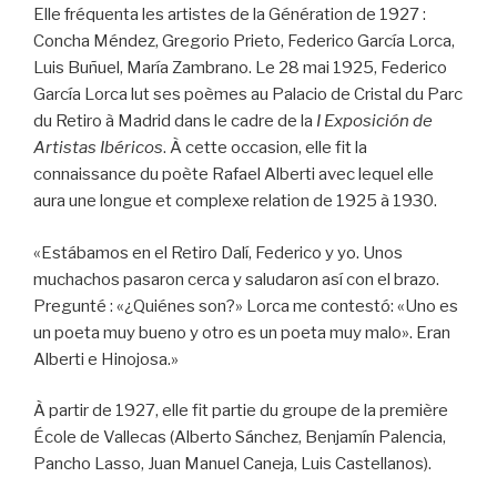
Elle fréquenta les artistes de la Génération de 1927 :
Concha Méndez, Gregorio Prieto, Federico García Lorca,
Luis Buñuel, María Zambrano. Le 28 mai 1925, Federico
García Lorca lut ses poèmes au Palacio de Cristal du Parc
du Retiro à Madrid dans le cadre de la
I Exposición de
Artistas Ibéricos
. À cette occasion, elle fit la
connaissance du poète Rafael Alberti avec lequel elle
aura une longue et complexe relation de 1925 à 1930.
«Estábamos en el Retiro Dalí, Federico y yo. Unos
muchachos pasaron cerca y saludaron así con el brazo.
Pregunté : «¿Quiénes son?» Lorca me contestó: «Uno es
un poeta muy bueno y otro es un poeta muy malo». Eran
Alberti e Hinojosa.»
À partir de 1927, elle fit partie du groupe de la première
École de Vallecas (Alberto Sánchez, Benjamín Palencia,
Pancho Lasso, Juan Manuel Caneja, Luis Castellanos).