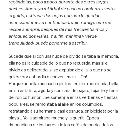
regándolas, poco a poco, durante dos o tres largas
noches. Ahora ya mi árbol de pascua comienza a estar
erguido, estiradas las hojas que aún le quedan,
anunciándome su continuidad, único amigo que me
recibe siempre, después de mis frecuentísimos y
enloquecidos viajes. Y al fin -mínima y verde
tranquilidad- puedo ponerme a escribir.
Sucede que si con una nube de olvido se tapa la memoria,
ella no es la culpable de lo que no recuerda, mas si el
olvido es deliberado, si se expulsa de ella lo que no se
quiere por cobardía o conveniencia… ¡Oh!
Porque aquella muchacha pintora era extraordinaria, bella
en su estatura, aguda y con cara de pájaro, tajante y llena
de irónico humor… Se sumergía en las verbenas y fiestas
populares, se remontaba al aire en los columpios,
retratando a su hermana, casi desnuda, en bicicleta por la
playa… Yo la admiraba mucho y la quería. Época
rimbaudiana de los bares, de los cafés de barrio, de los