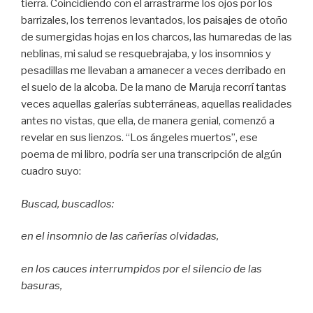
tierra. Coincidiendo con el arrastrarme los ojos por los
barrizales, los terrenos levantados, los paisajes de otoño
de sumergidas hojas en los charcos, las humaredas de las
neblinas, mi salud se resquebrajaba, y los insomnios y
pesadillas me llevaban a amanecer a veces derribado en
el suelo de la alcoba. De la mano de Maruja recorrí tantas
veces aquellas galerías subterráneas, aquellas realidades
antes no vistas, que ella, de manera genial, comenzó a
revelar en sus lienzos. “Los ángeles muertos”, ese
poema de mi libro, podría ser una transcripción de algún
cuadro suyo:
Buscad, buscadIos:
en el insomnio de las cañerías olvidadas,
en los cauces interrumpidos por el silencio de las
basuras,