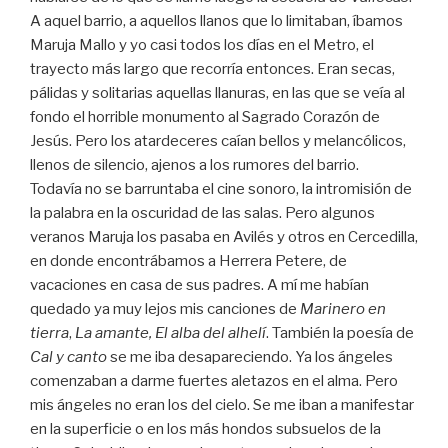
A aquel barrio, a aquellos llanos que lo limitaban, íbamos
Maruja Mallo y yo casi todos los días en el Metro, el
trayecto más largo que recorría entonces. Eran secas,
pálidas y solitarias aquellas llanuras, en las que se veía al
fondo el horrible monumento al Sagrado Corazón de
Jesús. Pero los atardeceres caían bellos y melancólicos,
llenos de silencio, ajenos a los rumores del barrio.
Todavía no se barruntaba el cine sonoro, la intromisión de
la palabra en la oscuridad de las salas. Pero algunos
veranos Maruja los pasaba en Avilés y otros en Cercedilla,
en donde encontrábamos a Herrera Petere, de
vacaciones en casa de sus padres. A mí me habían
quedado ya muy lejos mis canciones de
Marinero en
tierra
,
La amante, El alba del alhelí
. También la poesía de
Cal y canto
se me iba desapareciendo. Ya los ángeles
comenzaban a darme fuertes aletazos en el alma. Pero
mis ángeles no eran los del cielo. Se me iban a manifestar
en la superficie o en los más hondos subsuelos de la