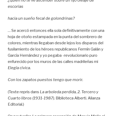
¿quién no te ve ascender sobre un fijo oleaje de
escorias
hacia un sueño fecal de golondrinas?
… Se acercó entonces ella sola definitivamente con una
hoja de otoño estampada en la punta del sombrero de
colores, mientras llegaban desde lejos los disparos del
fusilamiento de los héroes republicanos Fermín Galán y
García Hernández y yo pegaba -revolucionario puro
enfurecido por los muros de las calles madrileñas mi
Elegía cívica
.
Con los zapatos puestos tengo que morir.
(Texte repris dans
La arboleda perdida, 2. Tercero y
Cuarto libros (1931-1987).
Biblioteca Alberti. Alianza
Editorial.)