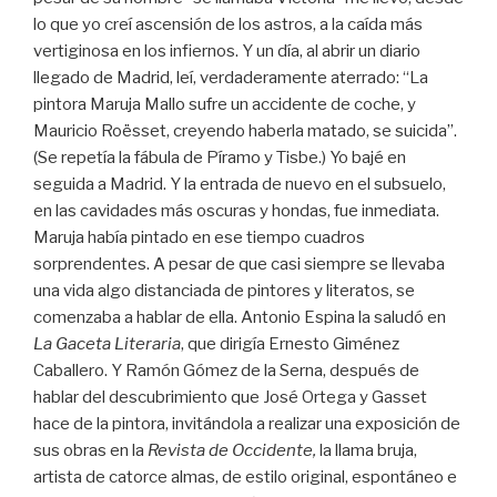
lo que yo creí ascensión de los astros, a la caída más
vertiginosa en los infiernos. Y un día, al abrir un diario
llegado de Madrid, leí, verdaderamente aterrado: “La
pintora Maruja Mallo sufre un accidente de coche, y
Mauricio Roësset, creyendo haberla matado, se suicida”.
(Se repetía la fábula de Píramo y Tisbe.) Yo bajé en
seguida a Madrid. Y la entrada de nuevo en el subsuelo,
en las cavidades más oscuras y hondas, fue inmediata.
Maruja había pintado en ese tiempo cuadros
sorprendentes. A pesar de que casi siempre se llevaba
una vida algo distanciada de pintores y literatos, se
comenzaba a hablar de ella. Antonio Espina la saludó en
La Gaceta Literaria
, que dirigía Ernesto Giménez
Caballero. Y Ramón Gómez de la Serna, después de
hablar del descubrimiento que José Ortega y Gasset
hace de la pintora, invitándola a realizar una exposición de
sus obras en la
Revista de Occidente,
la llama bruja,
artista de catorce almas, de estilo original, espontáneo e