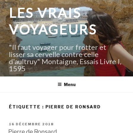
Aller
LES VRAIS
au
contenu
VOYAGEURS
principal
"Il faut voyager pour frotter et
lisser sa cervelle contre celle
d'aultruy" Montaigne, Essais Livre I,
1595
Menu
ÉTIQUETTE :
PIERRE DE RONSARD
PUBLIÉ
16 DÉCEMBRE 2018
LE
Pierre de Ronsard