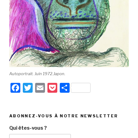
Autoportrait. Juin 1972.Japon.
F
T
E
P
P
a
wi
m
o
ar
c
tt
ail
c
ta
e
er
k
g
ABONNEZ-VOUS À NOTRE NEWSLETTER
b
et
er
Qui êtes-vous ?
o