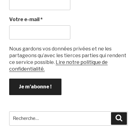
o
k
Votre e-mail
*
Nous gardons vos données privées et ne les
partageons qu’avec les tierces parties qui rendent
ce service possible.
Lire notre politique de
confidentialité.
Recherche
Reche
pour
: