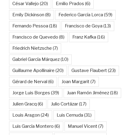
César Vallejo
(20)
Emilio Prados
(6)
Emily Dickinson
(8)
Federico García Lorca
(59)
Fernando Pessoa
(18)
Francisco de Goya
(13)
Francisco de Quevedo
(8)
Franz Kafka
(16)
Friedrich Nietzsche
(7)
Gabriel García Márquez
(10)
Guillaume Apollinaire
(20)
Gustave Flaubert
(23)
Gérard de Nerval
(6)
Joan Margarit
(7)
Jorge Luis Borges
(39)
Juan Ramón Jiménez
(18)
Julien Gracq
(6)
Julio Cortázar
(17)
Louis Aragon
(24)
Luis Cernuda
(31)
Luis García Montero
(6)
Manuel Vicent
(7)