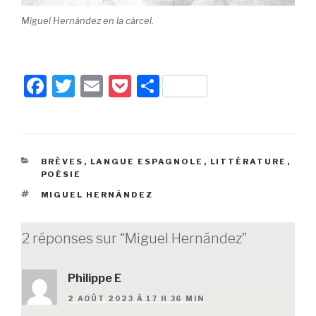
Miguel Hernández en la cárcel.
F
T
E
P
P
a
wi
m
o
ar
c
tt
ail
c
ta
e
er
k
g
CATÉGORIES
BRÈVES
,
LANGUE ESPAGNOLE
,
LITTÉRATURE
,
b
et
er
POÉSIE
o
ÉTIQUETTES
MIGUEL HERNÁNDEZ
o
k
2 réponses sur “Miguel Hernández”
Philippe E
2 AOÛT 2023 À 17 H 36 MIN