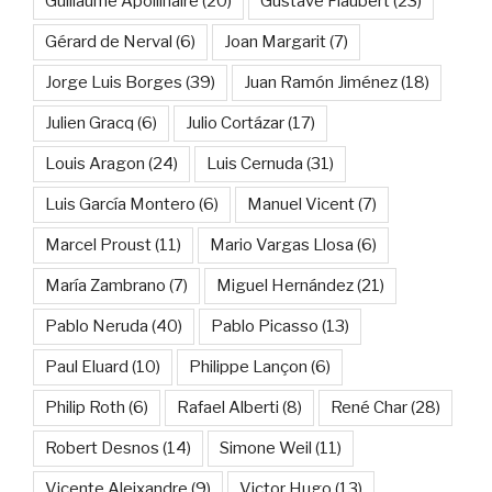
Guillaume Apollinaire
(20)
Gustave Flaubert
(23)
Gérard de Nerval
(6)
Joan Margarit
(7)
Jorge Luis Borges
(39)
Juan Ramón Jiménez
(18)
Julien Gracq
(6)
Julio Cortázar
(17)
Louis Aragon
(24)
Luis Cernuda
(31)
Luis García Montero
(6)
Manuel Vicent
(7)
Marcel Proust
(11)
Mario Vargas Llosa
(6)
María Zambrano
(7)
Miguel Hernández
(21)
Pablo Neruda
(40)
Pablo Picasso
(13)
Paul Eluard
(10)
Philippe Lançon
(6)
Philip Roth
(6)
Rafael Alberti
(8)
René Char
(28)
Robert Desnos
(14)
Simone Weil
(11)
Vicente Aleixandre
(9)
Victor Hugo
(13)