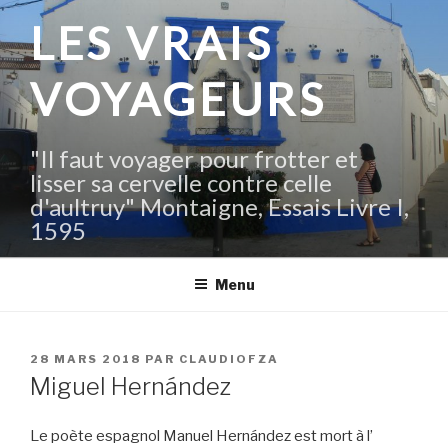
Aller
LES VRAIS
au
contenu
VOYAGEURS
principal
"Il faut voyager pour frotter et
lisser sa cervelle contre celle
d'aultruy" Montaigne, Essais Livre I,
1595
Menu
PUBLIÉ
28 MARS 2018
PAR
CLAUDIOFZA
LE
Miguel Hernández
Le poète espagnol Manuel Hernández est mort à l’