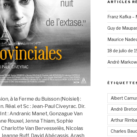
ARTICLES R
Franz Kafka –
Guy de Maupas
Maurice Nadea
18 de julio de 
André Markowi
ÉTIQUETTE
Albert Camu
sion, à la Ferme du Buisson (Noisiel) :
n. Réal. et Sc : Jean-Paul Civeyrac. Dir.
André Breto
 Int : Andranic Manet, Gonzague Van
Arthur Rimb
iane Rouxel, Jenna Thiam, Sophie
. Charlotte Van Bervesselès, Nicolas
Charles Baud
Jeanne Ruff, David Abécassis, Arash