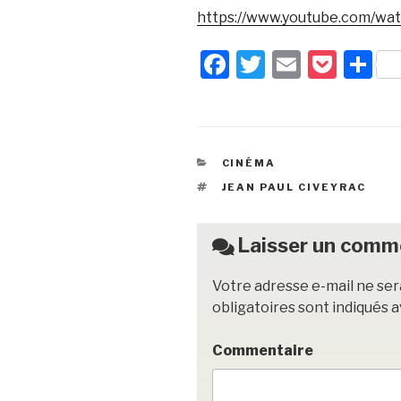
https://www.youtube.com/wa
F
T
E
P
P
a
wi
m
o
ar
c
tt
ail
c
ta
e
er
k
g
CATÉGORIES
CINÉMA
b
et
er
ÉTIQUETTES
JEAN PAUL CIVEYRAC
o
o
Laisser un comm
k
Votre adresse e-mail ne ser
obligatoires sont indiqués 
Commentaire