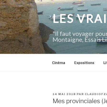
Aller
au
contenu
LES VRA
principal
"Il faut voyager pour
Montaigne, Essais Li
Cinéma
Expositions
Li
PUBLIÉ
14 MAI 2018
PAR
CLAUDIOFZ
LE
Mes provinciales (