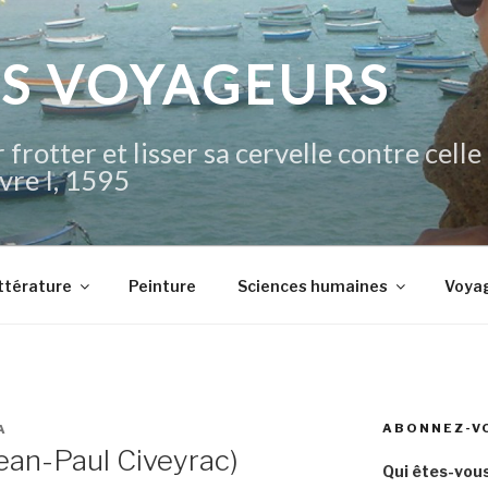
IS VOYAGEURS
 frotter et lisser sa cervelle contre celle
vre I, 1595
ttérature
Peinture
Sciences humaines
Voya
ABONNEZ-V
A
Jean-Paul Civeyrac)
Qui êtes-vous