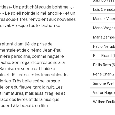
Julio Cortáza
rties (« Un petit château de bohème », «
Luis Cernud
», « Le soleil noir de la mélancolie » et un
Manuel Vice
 Ces sous-titres renvoient aux nouvelles
rval. Presque toute l’action se
Mario Vargas
María Zambr
raitant d’amitié, de prise de
Pablo Nerud
mentale et de cinéma. Jean-Paul
Paul Eluard
(
première personne, comme naguère
tache. Son regard correspond à la
Philip Roth
(6
Sa mise en scène est fluide et
René Char
(2
in et délicatesse: les immeubles, les
ileries. Très belle scène lorsque
Simone Weil
 long du fleuve, tard la nuit. Les
Victor Hugo
(
 immatures, mais aussi fragiles et
place des livres et de la musique
William Faul
buent à la beauté du film.