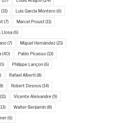
r
(17)
Louis Aragon
(24)
a
(31)
Luis García Montero
(6)
nt
(7)
Marcel Proust
(11)
 Llosa
(6)
ano
(7)
Miguel Hernández
(21)
a
(40)
Pablo Picasso
(13)
10)
Philippe Lançon
(6)
)
Rafael Alberti
(8)
8)
Robert Desnos
(14)
(11)
Vicente Aleixandre
(9)
13)
Walter Benjamin
(8)
kner
(6)