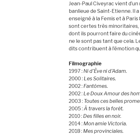
Jean-Paul Civeyrac vient d’un 
banlieue de Saint-Etienne. Il a
enseigné à la Femis et à Paris
sont certes très minoritaires, 
dont ils pourront faire du ciné
ne le sont pas tant que cela. 
dits contribuent à l’émotion qu
Filmographie
1997 :
Ni d’Ève ni d’Adam.
2000 :
Les Solitaires.
2002 :
Fantômes.
2002 :
Le Doux Amour des ho
2003 :
Toutes ces belles prome
2005 :
À travers la forêt.
2010 :
Des filles en noir.
2014 :
Mon amie Victoria.
2018 :
Mes provinciales.