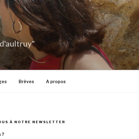
 d'aultruy"
ges
Brèves
A propos
OUS À NOTRE NEWSLETTER
 ?