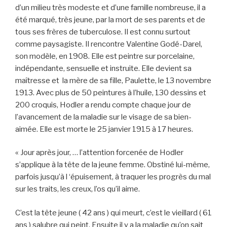
d’un milieu très modeste et d’une famille nombreuse, il a
été marqué, très jeune, par la mort de ses parents et de
tous ses frères de tuberculose. Il est connu surtout
comme paysagiste. Il rencontre Valentine Godé-Darel,
son modèle, en 1908. Elle est peintre sur porcelaine,
indépendante, sensuelle et instruite. Elle devient sa
maîtresse et la mère de sa fille, Paulette, le 13 novembre
1913. Avec plus de 50 peintures à l’huile, 130 dessins et
200 croquis, Hodler a rendu compte chaque jour de
l’avancement de la maladie sur le visage de sa bien-
aimée. Elle est morte le 25 janvier 1915 à 17 heures.
« Jour après jour, … l’attention forcenée de Hodler
s’applique à la tête de la jeune femme. Obstiné lui-même,
parfois jusqu’à l ‘épuisement, à traquer les progrès du mal
sur les traits, les creux, l’os qu’il aime.
C’est la tête jeune ( 42 ans ) qui meurt, c’est le vieillard ( 61
ans ) salubre qui peint. Ensuite il y a la maladie qu’on sait