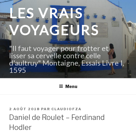
Aller
LES VRAIS
au
contenu
VOYAGEURS
principal
"Il faut voyager pour frotter et
lisser sa cervelle contre celle
d'aultruy" Montaigne, Essais Livre I,
1595
Menu
PUBLIÉ
2 AOÛT 2018
PAR
CLAUDIOFZA
LE
Daniel de Roulet – Ferdinand
Hodler