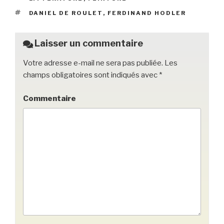
b
et
er
ÉTIQUETTES
DANIEL DE ROULET
,
FERDINAND HODLER
o
o
Laisser un commentaire
k
Votre adresse e-mail ne sera pas publiée.
Les
champs obligatoires sont indiqués avec
*
Commentaire