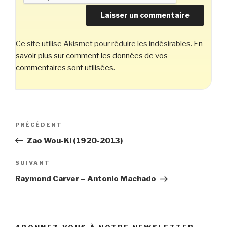
Ce site utilise Akismet pour réduire les indésirables.
En
savoir plus sur comment les données de vos
commentaires sont utilisées
.
Navigation
Article
PRÉCÉDENT
de
précédent
Zao Wou-Ki (1920-2013)
l’article
Article
SUIVANT
suivant
Raymond Carver – Antonio Machado