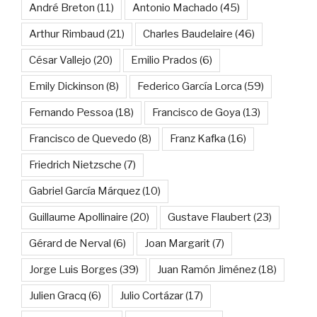
André Breton
(11)
Antonio Machado
(45)
Arthur Rimbaud
(21)
Charles Baudelaire
(46)
César Vallejo
(20)
Emilio Prados
(6)
Emily Dickinson
(8)
Federico García Lorca
(59)
Fernando Pessoa
(18)
Francisco de Goya
(13)
Francisco de Quevedo
(8)
Franz Kafka
(16)
Friedrich Nietzsche
(7)
Gabriel García Márquez
(10)
Guillaume Apollinaire
(20)
Gustave Flaubert
(23)
Gérard de Nerval
(6)
Joan Margarit
(7)
Jorge Luis Borges
(39)
Juan Ramón Jiménez
(18)
Julien Gracq
(6)
Julio Cortázar
(17)