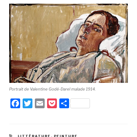
Portrait de Valentine Godé-Darel malade 1914.
F
T
E
P
P
a
wi
m
o
ar
c
tt
ail
c
ta
e
er
k
g
CATÉGORIES
LITTÉRATURE
,
PEINTURE