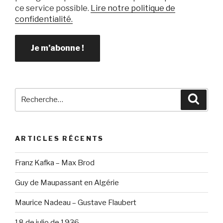
ce service possible.
Lire notre politique de
confidentialité.
Recherche
Reche
pour
:
ARTICLES RÉCENTS
Franz Kafka – Max Brod
Guy de Maupassant en Algérie
Maurice Nadeau – Gustave Flaubert
18 de julio de 1936