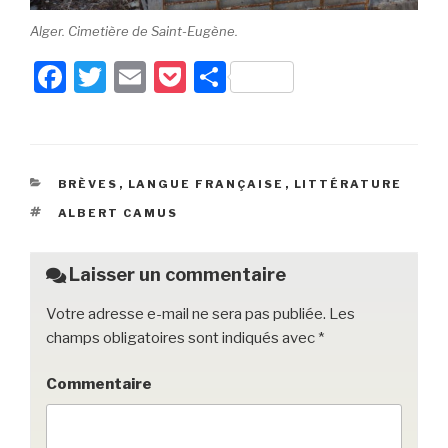
Alger. Cimetière de Saint-Eugène.
F
T
E
P
P
a
wi
m
o
ar
c
tt
ail
c
ta
e
er
k
g
CATÉGORIES
BRÈVES
,
LANGUE FRANÇAISE
,
LITTÉRATURE
b
et
er
ÉTIQUETTES
ALBERT CAMUS
o
o
Laisser un commentaire
k
Votre adresse e-mail ne sera pas publiée.
Les
champs obligatoires sont indiqués avec
*
Commentaire