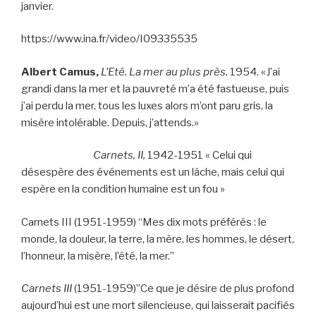
janvier.
https://www.ina.fr/video/I09335535
Albert Camus,
L’Eté. La mer au plus près.
1954. «J’ai
grandi dans la mer et la pauvreté m’a été fastueuse, puis
j’ai perdu la mer, tous les luxes alors m’ont paru gris, la
misère intolérable. Depuis, j’attends.»
Carnets, II,
1942-1951 « Celui qui
désespère des événements est un lâche, mais celui qui
espère en la condition humaine est un fou »
Carnets III (1951-1959) “Mes dix mots préférés : le
monde, la douleur, la terre, la mère, les hommes, le désert,
l’honneur, la misère, l’été, la mer.”
Carnets III
(1951-1959)”Ce que je désire de plus profond
aujourd’hui est une mort silencieuse, qui laisserait pacifiés