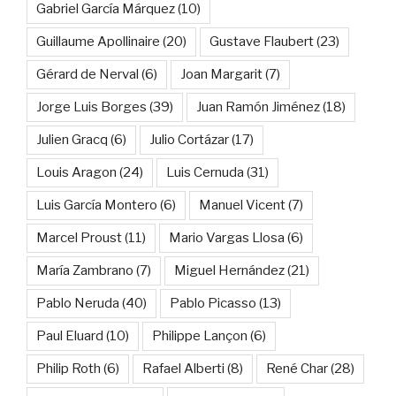
Gabriel García Márquez
(10)
Guillaume Apollinaire
(20)
Gustave Flaubert
(23)
Gérard de Nerval
(6)
Joan Margarit
(7)
Jorge Luis Borges
(39)
Juan Ramón Jiménez
(18)
Julien Gracq
(6)
Julio Cortázar
(17)
Louis Aragon
(24)
Luis Cernuda
(31)
Luis García Montero
(6)
Manuel Vicent
(7)
Marcel Proust
(11)
Mario Vargas Llosa
(6)
María Zambrano
(7)
Miguel Hernández
(21)
Pablo Neruda
(40)
Pablo Picasso
(13)
Paul Eluard
(10)
Philippe Lançon
(6)
Philip Roth
(6)
Rafael Alberti
(8)
René Char
(28)