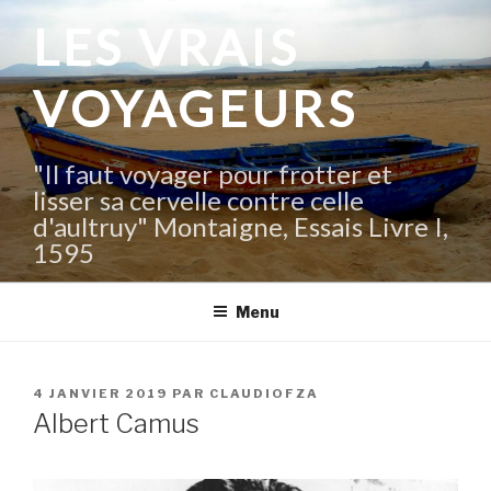
Aller
LES VRAIS
au
contenu
VOYAGEURS
principal
"Il faut voyager pour frotter et
lisser sa cervelle contre celle
d'aultruy" Montaigne, Essais Livre I,
1595
Menu
PUBLIÉ
4 JANVIER 2019
PAR
CLAUDIOFZA
LE
Albert Camus