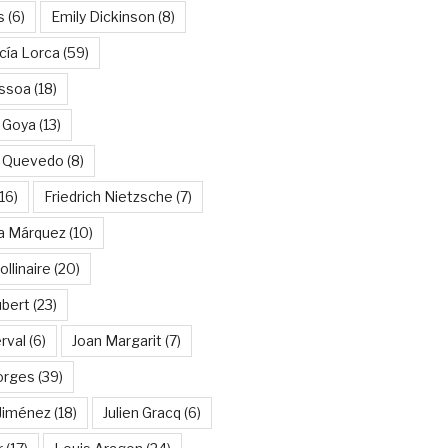
s
(6)
Emily Dickinson
(8)
cía Lorca
(59)
ssoa
(18)
 Goya
(13)
e Quevedo
(8)
16)
Friedrich Nietzsche
(7)
ía Márquez
(10)
llinaire
(20)
ubert
(23)
rval
(6)
Joan Margarit
(7)
orges
(39)
Jiménez
(18)
Julien Gracq
(6)