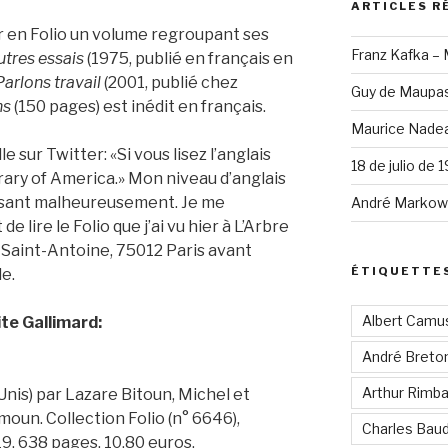
ARTICLES R
er en Folio un volume regroupant ses
Franz Kafka –
utres essais
(1975, publié en français en
Parlons travail
(2001, publié chez
Guy de Maupas
ns
(150 pages) est inédit en français.
Maurice Nadea
sur Twitter: «Si vous lisez l’anglais
18 de julio de 
rary of America.» Mon niveau d’anglais
fisant malheureusement. Je me
André Markowi
 lire le Folio que j’ai vu hier à L’Arbre
 Saint-Antoine, 75012 Paris avant
ÉTIQUETTE
le.
Albert Camu
ite Gallimard:
André Breto
Arthur Rimb
Unis) par Lazare Bitoun, Michel et
oun. Collection Folio (n° 6646),
Charles Baud
19. 638 pages. 10,80 euros.