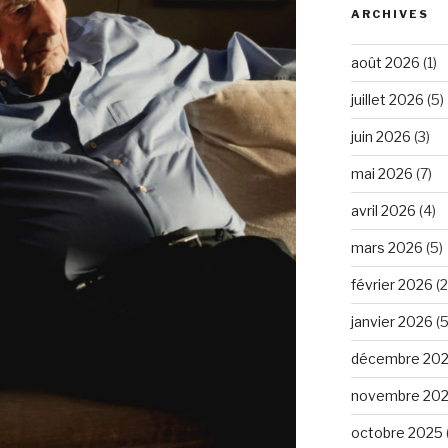
ARCHIVES
août 2026
(1)
juillet 2026
(5)
juin 2026
(3)
mai 2026
(7)
avril 2026
(4)
mars 2026
(5)
février 2026
(2
janvier 2026
(5
décembre 20
novembre 20
octobre 2025