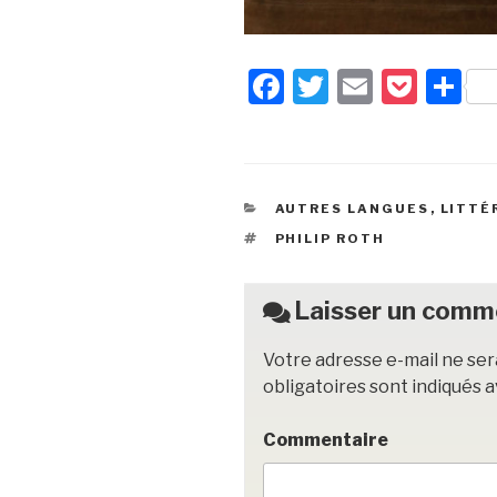
F
T
E
P
P
a
wi
m
o
ar
c
tt
ail
c
ta
e
er
k
g
CATÉGORIES
AUTRES LANGUES
,
LITTÉ
b
et
er
ÉTIQUETTES
PHILIP ROTH
o
o
Laisser un comm
k
Votre adresse e-mail ne ser
obligatoires sont indiqués 
Commentaire