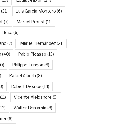
r
(17)
Louis Aragon
(24)
a
(31)
Luis García Montero
(6)
nt
(7)
Marcel Proust
(11)
 Llosa
(6)
ano
(7)
Miguel Hernández
(21)
a
(40)
Pablo Picasso
(13)
10)
Philippe Lançon
(6)
)
Rafael Alberti
(8)
8)
Robert Desnos
(14)
(11)
Vicente Aleixandre
(9)
13)
Walter Benjamin
(8)
kner
(6)