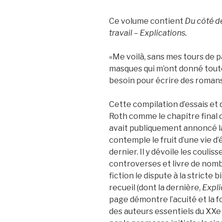
Ce volume contient
Du côté de
travail – Explications.
«Me voilà, sans mes tours de p
masques qui m’ont donné toute 
besoin pour écrire des romans
Cette compilation d’essais et 
Roth comme le chapitre final d
avait publiquement annoncé la f
contemple le fruit d’une vie d
dernier. Il y dévoile les coulis
controverses et livre de nomb
fiction le dispute à la stricte 
recueil (dont la dernière,
Expli
page démontre l’acuité et la f
des auteurs essentiels du XXe 