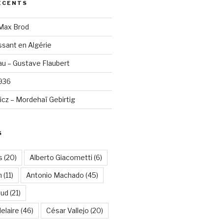
ÉCENTS
 Max Brod
sant en Algérie
u – Gustave Flaubert
1936
cz – Mordehaï Gebirtig
S
s
(20)
Alberto Giacometti
(6)
n
(11)
Antonio Machado
(45)
aud
(21)
elaire
(46)
César Vallejo
(20)