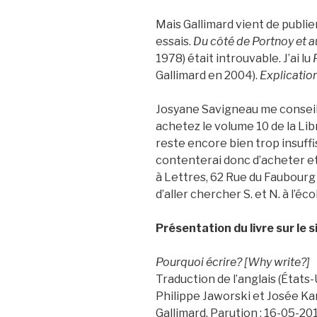
Mais Gallimard vient de publi
essais.
Du côté de Portnoy et a
1978) était introuvable. J’ai lu
Gallimard en 2004).
Explicatio
Josyane Savigneau me conseille 
achetez le volume 10 de la Lib
reste encore bien trop insuf
contenterai donc d’acheter et de
à Lettres, 62 Rue du Faubourg
d’aller chercher S. et N. à l’éco
Présentation du livre sur le s
Pourquoi écrire? [Why write?]
Traduction de l’anglais (États-
Philippe Jaworski et Josée Kam
Gallimard. Parution : 16-05-20