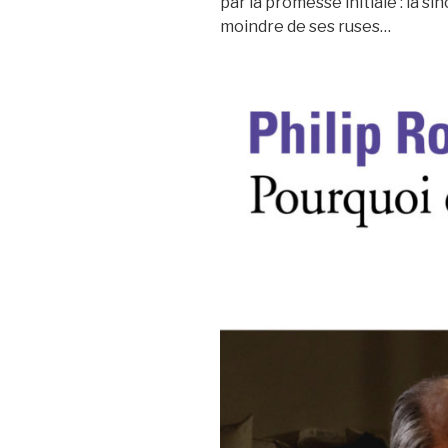
par la promesse initiale : la s
moindre de ses ruses…