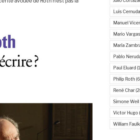
Julio Cortáza
incérité avouée de Roth n’est pas la
Luis Cernud
Manuel Vice
Mario Vargas
María Zambr
Pablo Nerud
Paul Eluard
(
Philip Roth
(6
René Char
(2
Simone Weil
Victor Hugo
(
William Faul