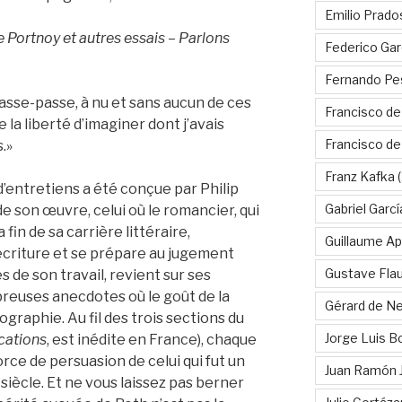
Emilio Prado
 Portnoy et autres essais – Parlons
Federico Gar
Fernando Pe
asse-passe, à nu et sans aucun de ces
Francisco de
la liberté d’imaginer dont j’avais
Francisco d
.»
Franz Kafka
(
d’entretiens a été conçue par Philip
Gabriel Garc
e son œuvre, celui où le romancier, qui
in de sa carrière littéraire,
Guillaume Apo
’écriture et se prépare au jugement
Gustave Fla
ses de son travail, revient sur ses
reuses anecdotes où le goût de la
Gérard de Ne
biographie. Au fil des trois sections du
Jorge Luis B
cations
, est inédite en France), chaque
orce de persuasion de celui qui fut un
Juan Ramón 
siècle. Et ne vous laissez pas berner