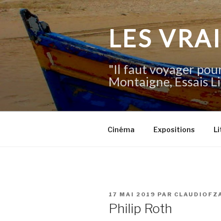
Aller
au
contenu
LES VRA
principal
"Il faut voyager pour
Montaigne, Essais Li
Cinéma
Expositions
Li
PUBLIÉ
17 MAI 2019
PAR
CLAUDIOFZ
LE
Philip Roth