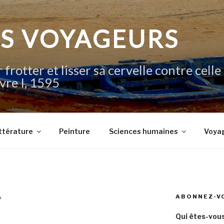
IS VOYAGEURS
 frotter et lisser sa cervelle contre celle
vre I, 1595
ttérature
Peinture
Sciences humaines
Voya
ABONNEZ-V
A
Qui êtes-vous