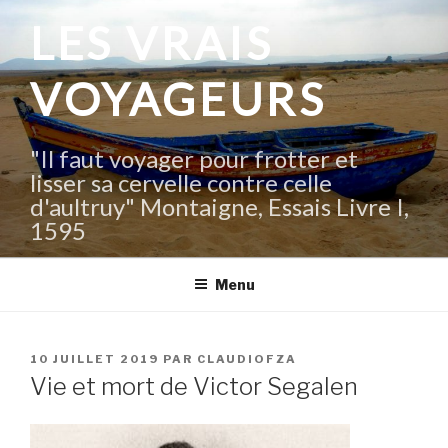
Aller
LES VRAIS
au
contenu
VOYAGEURS
principal
"Il faut voyager pour frotter et
lisser sa cervelle contre celle
d'aultruy" Montaigne, Essais Livre I,
1595
Menu
PUBLIÉ
10 JUILLET 2019
PAR
CLAUDIOFZA
LE
Vie et mort de Victor Segalen