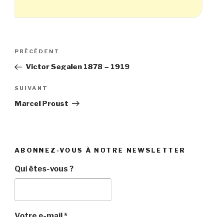
Navigation
Article
PRÉCÉDENT
de
précédent
Victor Segalen 1878 – 1919
l’article
Article
SUIVANT
suivant
Marcel Proust
ABONNEZ-VOUS À NOTRE NEWSLETTER
Qui êtes-vous ?
Votre e-mail
*