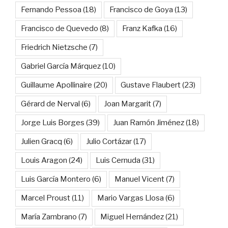
Fernando Pessoa
(18)
Francisco de Goya
(13)
Francisco de Quevedo
(8)
Franz Kafka
(16)
Friedrich Nietzsche
(7)
Gabriel García Márquez
(10)
Guillaume Apollinaire
(20)
Gustave Flaubert
(23)
Gérard de Nerval
(6)
Joan Margarit
(7)
Jorge Luis Borges
(39)
Juan Ramón Jiménez
(18)
Julien Gracq
(6)
Julio Cortázar
(17)
Louis Aragon
(24)
Luis Cernuda
(31)
Luis García Montero
(6)
Manuel Vicent
(7)
Marcel Proust
(11)
Mario Vargas Llosa
(6)
María Zambrano
(7)
Miguel Hernández
(21)