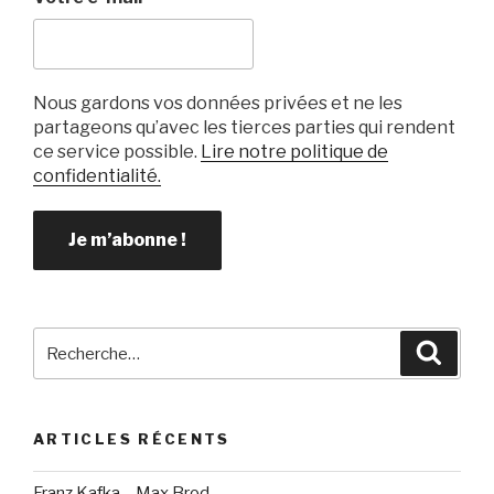
Nous gardons vos données privées et ne les
partageons qu’avec les tierces parties qui rendent
ce service possible.
Lire notre politique de
confidentialité.
Recherche
Reche
pour
:
ARTICLES RÉCENTS
Franz Kafka – Max Brod