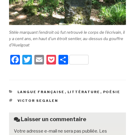
Stèle marquant l’endroit où fut retrouvé le corps de l’écrivain, il
y a cent ans, en haut d’un étroit sentier, au-dessus du gouffre
d’Huelgoat
F
T
E
P
P
a
wi
m
o
ar
c
tt
ail
c
ta
e
er
k
g
CATÉGORIES
LANGUE FRANÇAISE
,
LITTÉRATURE
,
POÉSIE
b
et
er
ÉTIQUETTES
VICTOR SEGALEN
o
o
Laisser un commentaire
k
Votre adresse e-mail ne sera pas publiée.
Les