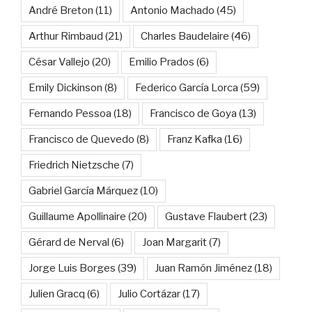
André Breton
(11)
Antonio Machado
(45)
Arthur Rimbaud
(21)
Charles Baudelaire
(46)
César Vallejo
(20)
Emilio Prados
(6)
Emily Dickinson
(8)
Federico García Lorca
(59)
Fernando Pessoa
(18)
Francisco de Goya
(13)
Francisco de Quevedo
(8)
Franz Kafka
(16)
Friedrich Nietzsche
(7)
Gabriel García Márquez
(10)
Guillaume Apollinaire
(20)
Gustave Flaubert
(23)
Gérard de Nerval
(6)
Joan Margarit
(7)
Jorge Luis Borges
(39)
Juan Ramón Jiménez
(18)
Julien Gracq
(6)
Julio Cortázar
(17)