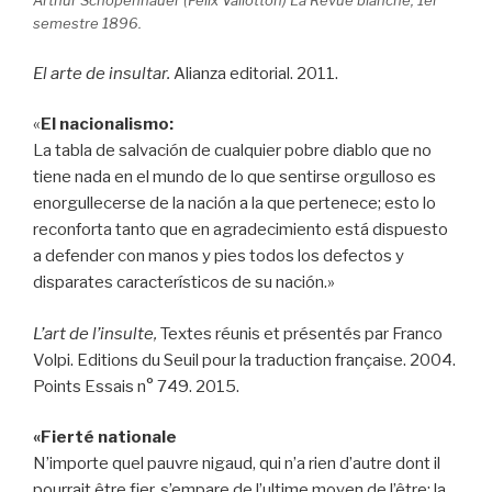
Arthur Schopenhauer (Félix Vallotton) La Revue blanche, 1er
semestre 1896.
El arte de insultar.
Alianza editorial. 2011.
«
El nacionalismo:
La tabla de salvación de cualquier pobre diablo que no
tiene nada en el mundo de lo que sentirse orgulloso es
enorgullecerse de la nación a la que pertenece; esto lo
reconforta tanto que en agradecimiento está dispuesto
a defender con manos y pies todos los defectos y
disparates característicos de su nación.»
L’art de l’insulte,
Textes réunis et présentés par Franco
Volpi. Editions du Seuil pour la traduction française. 2004.
Points Essais n° 749. 2015.
«Fierté nationale
N’importe quel pauvre nigaud, qui n’a rien d’autre dont il
pourrait être fier, s’empare de l’ultime moyen de l’être: la