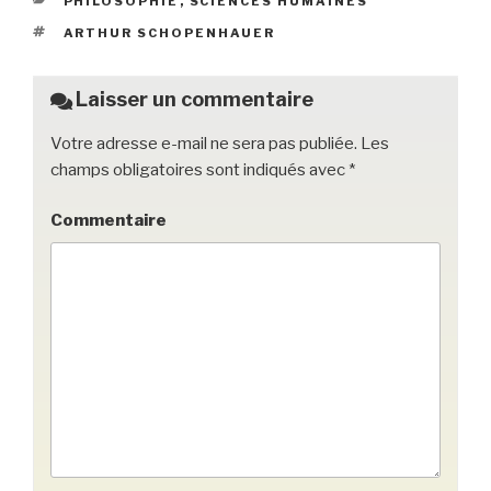
PHILOSOPHIE
,
SCIENCES HUMAINES
b
et
er
ÉTIQUETTES
ARTHUR SCHOPENHAUER
o
o
Laisser un commentaire
k
Votre adresse e-mail ne sera pas publiée.
Les
champs obligatoires sont indiqués avec
*
Commentaire