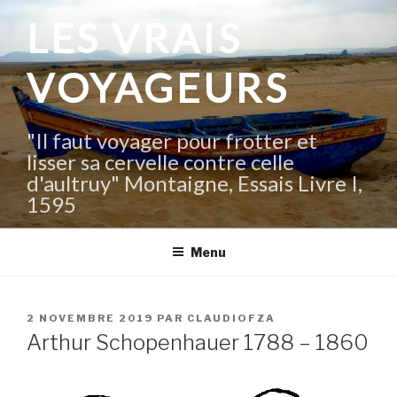
Aller
LES VRAIS
au
contenu
VOYAGEURS
principal
"Il faut voyager pour frotter et
lisser sa cervelle contre celle
d'aultruy" Montaigne, Essais Livre I,
1595
Menu
PUBLIÉ
2 NOVEMBRE 2019
PAR
CLAUDIOFZA
LE
Arthur Schopenhauer 1788 – 1860