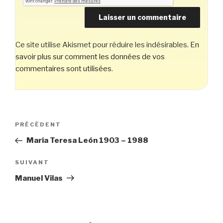
Ce site utilise Akismet pour réduire les indésirables.
En
savoir plus sur comment les données de vos
commentaires sont utilisées
.
Navigation
Article
PRÉCÉDENT
de
précédent
María Teresa León 1903 – 1988
l’article
Article
SUIVANT
suivant
Manuel Vilas