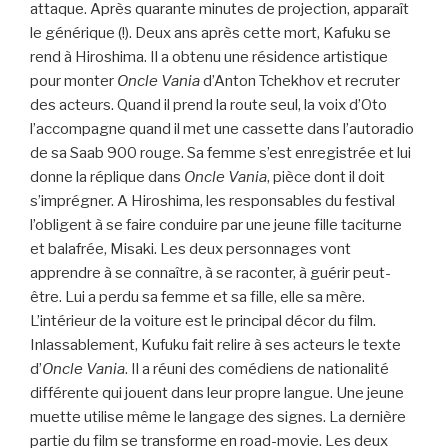
attaque. Après quarante minutes de projection, apparaît
le générique (!). Deux ans après cette mort, Kafuku se
rend à Hiroshima. Il a obtenu une résidence artistique
pour monter
Oncle Vania
d’Anton Tchekhov et recruter
des acteurs. Quand il prend la route seul, la voix d’Oto
l’accompagne quand il met une cassette dans l’autoradio
de sa Saab 900 rouge. Sa femme s’est enregistrée et lui
donne la réplique dans
Oncle Vania
, pièce dont il doit
s’imprégner. A Hiroshima, les responsables du festival
l’obligent à se faire conduire par une jeune fille taciturne
et balafrée, Misaki. Les deux personnages vont
apprendre à se connaître, à se raconter, à guérir peut-
être. Lui a perdu sa femme et sa fille, elle sa mère.
L’intérieur de la voiture est le principal décor du film.
Inlassablement, Kufuku fait relire à ses acteurs le texte
d’
Oncle Vania
. Il a réuni des comédiens de nationalité
différente qui jouent dans leur propre langue. Une jeune
muette utilise même le langage des signes. La dernière
partie du film se transforme en road-movie. Les deux