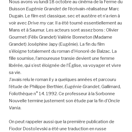
Nous avons vu lundi 18 octobre au cinéma de la Ferme du
Buisson
Eugénie Grandet
de l’écrivain-réalisateur Marc
Dugain. Le film est classique, sec et austère et n’a rien à
voir avec
Drive my car.
Il a été tourné essentiellement au
Mans et à Saumur. Les acteurs sont assez bons : Olivier
Gourmet (Félix Grandet) Valérie Bonneton (Madame
Grandet) Joséphine Japy (Eugénie). La fin du film
s’éloigne totalement du roman d’Honoré de Balzac. La
fille soumise, l’amoureuse transie devient une femme
libérée, qui s’est éloignée de l’Église, va voyager et vivre
sa vie.
J’avais relu le roman il y a quelques années et parcouru
l’étude de Philippe Berthier,
Eugénie
Grandet
, Gallimard,
Foliothèque n° 14. 1992. Ce professeur à la Sorbonne
Nouvelle termine justement son étude par la fin d’
Oncle
Vania
.
On peut rappeler aussi que la première publication de
Fiodor Dostoïevski a été une traduction en russe