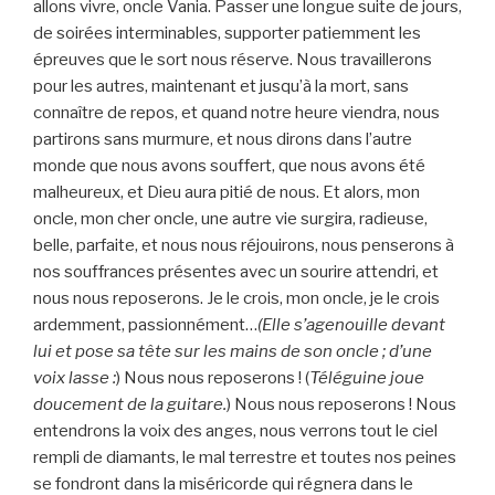
allons vivre, oncle Vania. Passer une longue suite de jours,
de soirées interminables, supporter patiemment les
épreuves que le sort nous réserve. Nous travaillerons
pour les autres, maintenant et jusqu’à la mort, sans
connaître de repos, et quand notre heure viendra, nous
partirons sans murmure, et nous dirons dans l’autre
monde que nous avons souffert, que nous avons été
malheureux, et Dieu aura pitié de nous. Et alors, mon
oncle, mon cher oncle, une autre vie surgira, radieuse,
belle, parfaite, et nous nous réjouirons, nous penserons à
nos souffrances présentes avec un sourire attendri, et
nous nous reposerons. Je le crois, mon oncle, je le crois
ardemment, passionnément…
(Elle s’agenouille devant
lui et pose sa tête sur les mains de son oncle ; d’une
voix lasse :
) Nous nous reposerons ! (
Téléguine joue
doucement de la guitare.
) Nous nous reposerons ! Nous
entendrons la voix des anges, nous verrons tout le ciel
rempli de diamants, le mal terrestre et toutes nos peines
se fondront dans la miséricorde qui régnera dans le