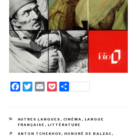
F
T
E
P
P
a
wi
m
o
ar
c
tt
ail
c
ta
e
er
k
g
CATÉGORIES
AUTRES LANGUES
,
CINÉMA
,
LANGUE
b
et
er
FRANÇAISE
,
LITTÉRATURE
o
ÉTIQUETTES
ANTON TCHEKHOV
,
HONORÉ DE BALZAC
,