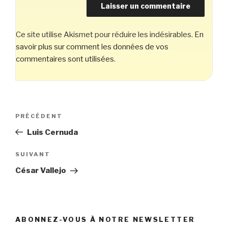
Ce site utilise Akismet pour réduire les indésirables.
En
savoir plus sur comment les données de vos
commentaires sont utilisées
.
Navigation
Article
PRÉCÉDENT
de
précédent
Luis Cernuda
l’article
Article
SUIVANT
suivant
César Vallejo
ABONNEZ-VOUS À NOTRE NEWSLETTER