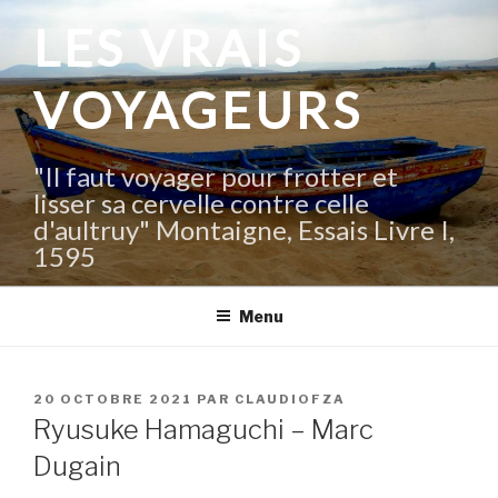
Aller
LES VRAIS
au
contenu
VOYAGEURS
principal
"Il faut voyager pour frotter et
lisser sa cervelle contre celle
d'aultruy" Montaigne, Essais Livre I,
1595
Menu
PUBLIÉ
20 OCTOBRE 2021
PAR
CLAUDIOFZA
LE
Ryusuke Hamaguchi – Marc
Dugain