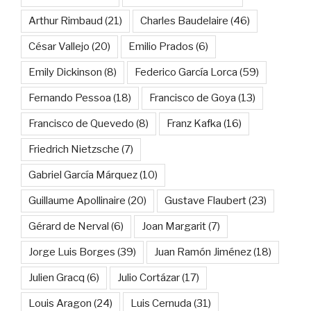
Arthur Rimbaud
(21)
Charles Baudelaire
(46)
César Vallejo
(20)
Emilio Prados
(6)
Emily Dickinson
(8)
Federico García Lorca
(59)
Fernando Pessoa
(18)
Francisco de Goya
(13)
Francisco de Quevedo
(8)
Franz Kafka
(16)
Friedrich Nietzsche
(7)
Gabriel García Márquez
(10)
Guillaume Apollinaire
(20)
Gustave Flaubert
(23)
Gérard de Nerval
(6)
Joan Margarit
(7)
Jorge Luis Borges
(39)
Juan Ramón Jiménez
(18)
Julien Gracq
(6)
Julio Cortázar
(17)
Louis Aragon
(24)
Luis Cernuda
(31)