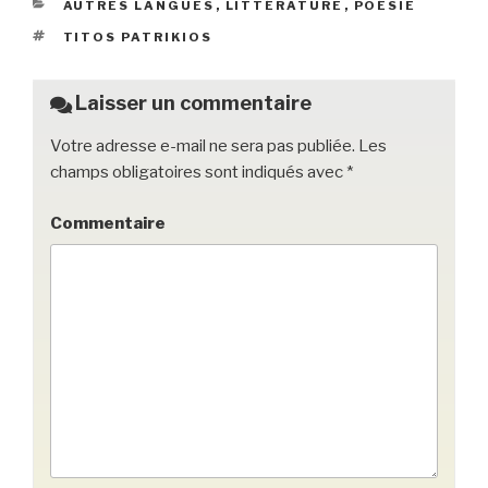
CATÉGORIES
AUTRES LANGUES
,
LITTÉRATURE
,
POÉSIE
b
et
er
ÉTIQUETTES
TITOS PATRIKIOS
o
o
Laisser un commentaire
k
Votre adresse e-mail ne sera pas publiée.
Les
champs obligatoires sont indiqués avec
*
Commentaire