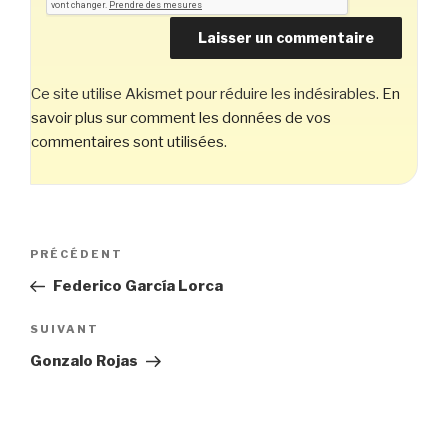
Ce site utilise Akismet pour réduire les indésirables.
En
savoir plus sur comment les données de vos
commentaires sont utilisées
.
Navigation
Article
PRÉCÉDENT
de
précédent
Federico García Lorca
l’article
Article
SUIVANT
suivant
Gonzalo Rojas