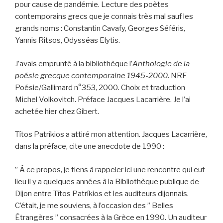
pour cause de pandémie. Lecture des poètes
contemporains grecs que je connais très mal sauf les
grands noms : Constantin Cavafy, Georges Séféris,
Yannis Ritsos, Odysséas Elytis.
J’avais emprunté à la bibliothèque l’
Anthologie de la
poésie grecque contemporaine
1945-2000.
NRF
Poésie/Gallimard n°353, 2000. Choix et traduction
Michel Volkovitch. Préface Jacques Lacarrière. Je l’ai
achetée hier chez Gibert.
Títos Patríkios a attiré mon attention. Jacques Lacarrière,
dans la préface, cite une anecdote de 1990 :
” Á ce propos, je tiens à rappeler ici une rencontre qui eut
lieu il y a quelques années à la Bibliothèque publique de
Dijon entre Títos Patríkios et les auditeurs dijonnais.
C’était, je me souviens, à l’occasion des ” Belles
Étrangères ” consacrées à la Grèce en 1990. Un auditeur