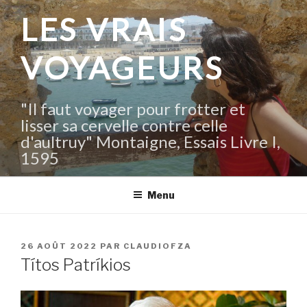
Aller
LES VRAIS
au
contenu
VOYAGEURS
principal
"Il faut voyager pour frotter et
lisser sa cervelle contre celle
d'aultruy" Montaigne, Essais Livre I,
1595
Menu
PUBLIÉ
26 AOÛT 2022
PAR
CLAUDIOFZA
LE
Títos Patríkios