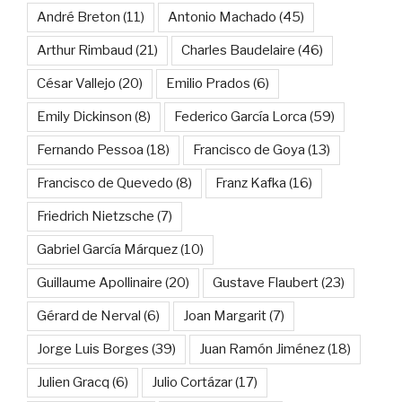
André Breton
(11)
Antonio Machado
(45)
Arthur Rimbaud
(21)
Charles Baudelaire
(46)
César Vallejo
(20)
Emilio Prados
(6)
Emily Dickinson
(8)
Federico García Lorca
(59)
Fernando Pessoa
(18)
Francisco de Goya
(13)
Francisco de Quevedo
(8)
Franz Kafka
(16)
Friedrich Nietzsche
(7)
Gabriel García Márquez
(10)
Guillaume Apollinaire
(20)
Gustave Flaubert
(23)
Gérard de Nerval
(6)
Joan Margarit
(7)
Jorge Luis Borges
(39)
Juan Ramón Jiménez
(18)
Julien Gracq
(6)
Julio Cortázar
(17)