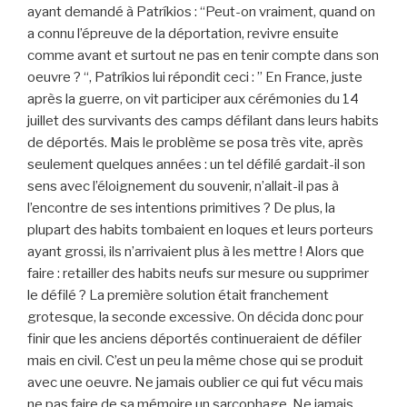
ayant demandé à Patríkios : “Peut-on vraiment, quand on
a connu l’épreuve de la déportation, revivre ensuite
comme avant et surtout ne pas en tenir compte dans son
oeuvre ? “, Patríkios lui répondit ceci : ” En France, juste
après la guerre, on vit participer aux cérémonies du 14
juillet des survivants des camps défilant dans leurs habits
de déportés. Mais le problème se posa très vite, après
seulement quelques années : un tel défilé gardait-il son
sens avec l’éloignement du souvenir, n’allait-il pas à
l’encontre de ses intentions primitives ? De plus, la
plupart des habits tombaient en loques et leurs porteurs
ayant grossi, ils n’arrivaient plus à les mettre ! Alors que
faire : retailler des habits neufs sur mesure ou supprimer
le défilé ? La première solution était franchement
grotesque, la seconde excessive. On décida donc pour
finir que les anciens déportés continueraient de défiler
mais en civil. C’est un peu la même chose qui se produit
avec une oeuvre. Ne jamais oublier ce qui fut vécu mais
ne pas faire de sa mémoire un sarcophage. Ne jamais