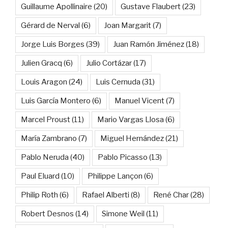
Guillaume Apollinaire
(20)
Gustave Flaubert
(23)
Gérard de Nerval
(6)
Joan Margarit
(7)
Jorge Luis Borges
(39)
Juan Ramón Jiménez
(18)
Julien Gracq
(6)
Julio Cortázar
(17)
Louis Aragon
(24)
Luis Cernuda
(31)
Luis García Montero
(6)
Manuel Vicent
(7)
Marcel Proust
(11)
Mario Vargas Llosa
(6)
María Zambrano
(7)
Miguel Hernández
(21)
Pablo Neruda
(40)
Pablo Picasso
(13)
Paul Eluard
(10)
Philippe Lançon
(6)
Philip Roth
(6)
Rafael Alberti
(8)
René Char
(28)
Robert Desnos
(14)
Simone Weil
(11)