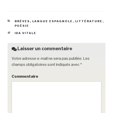
a
wi
m
o
ar
c
tt
ail
c
ta
e
er
k
g
CATÉGORIES
BRÈVES
,
LANGUE ESPAGNOLE
,
LITTÉRATURE
,
b
et
er
POÉSIE
o
ÉTIQUETTES
IDA VITALE
o
k
Laisser un commentaire
Votre adresse e-mail ne sera pas publiée.
Les
champs obligatoires sont indiqués avec
*
Commentaire