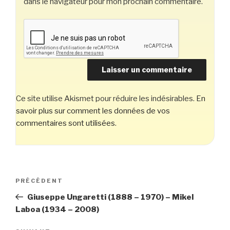
dans le navigateur pour mon prochain commentaire.
Ce site utilise Akismet pour réduire les indésirables.
En
savoir plus sur comment les données de vos
commentaires sont utilisées
.
Navigation
Article
PRÉCÉDENT
de
précédent
Giuseppe Ungaretti (1888 – 1970) – Mikel
l’article
Laboa (1934 – 2008)