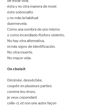
de estar viva;
ésta y no otra manera de morir;
este sobresalto
y no más la habitual
duermevela.
Como una sombra de uno mismo
o como incendiado fósforo violento.
No hay otra alternativa,
ni más signo de identificación.
No otra muerte.
No mayor vida.
On choisit
Décimée, desséchée,
coupée en plusieurs parties
comme les rêves,
je veux cependant
celle-ci, et non une autre façon