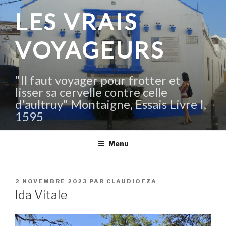
Aller
LES VRAIS
au
contenu
VOYAGEURS
principal
"Il faut voyager pour frotter et
lisser sa cervelle contre celle
d'aultruy" Montaigne, Essais Livre I,
1595
Menu
PUBLIÉ
2 NOVEMBRE 2023
PAR
CLAUDIOFZA
LE
Ida Vitale