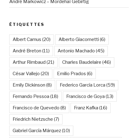
André Markowicz – Mordehaï Gebirtig
ÉTIQUETTES
Albert Camus
(20)
Alberto Giacometti
(6)
André Breton
(11)
Antonio Machado
(45)
Arthur Rimbaud
(21)
Charles Baudelaire
(46)
César Vallejo
(20)
Emilio Prados
(6)
Emily Dickinson
(8)
Federico García Lorca
(59)
Fernando Pessoa
(18)
Francisco de Goya
(13)
Francisco de Quevedo
(8)
Franz Kafka
(16)
Friedrich Nietzsche
(7)
Gabriel García Márquez
(10)