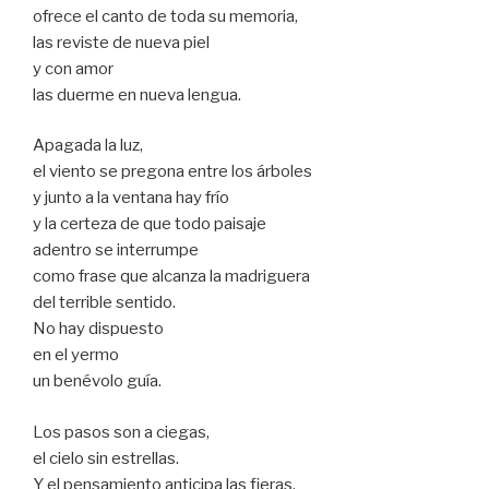
ofrece el canto de toda su memoria,
las reviste de nueva piel
y con amor
las duerme en nueva lengua.
Apagada la luz,
el viento se pregona entre los árboles
y junto a la ventana hay frío
y la certeza de que todo paisaje
adentro se interrumpe
como frase que alcanza la madriguera
del terrible sentido.
No hay dispuesto
en el yermo
un benévolo guía.
Los pasos son a ciegas,
el cielo sin estrellas.
Y el pensamiento anticipa las fieras.