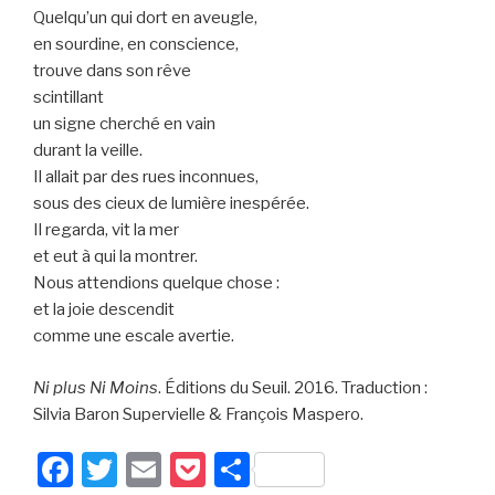
Quelqu’un qui dort en aveugle,
en sourdine, en conscience,
trouve dans son rêve
scintillant
un signe cherché en vain
durant la veille.
Il allait par des rues inconnues,
sous des cieux de lumière inespérée.
Il regarda, vit la mer
et eut à qui la montrer.
Nous attendions quelque chose :
et la joie descendit
comme une escale avertie.
Ni plus Ni Moins
. Éditions du Seuil. 2016. Traduction :
Silvia Baron Supervielle & François Maspero.
F
T
E
P
P